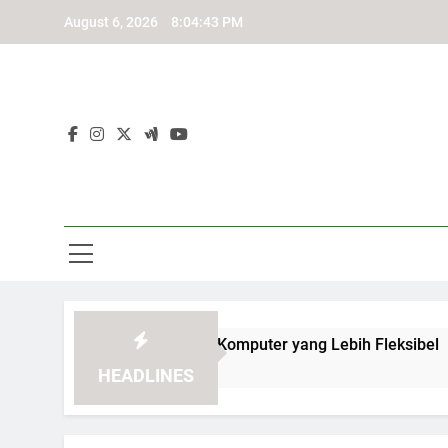
Skip
August 6, 2026
8:04:44 PM
to
content
SG 
Temukan B
alui Ponsel dan Komputer yang Lebih Fleksibel
EDWIN
2 Weeks
HEADLINES