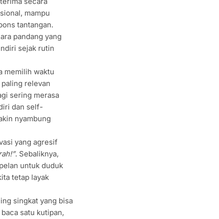
diterima secara
osional, mampu
pons tantangan.
cara pandang yang
ndiri sejak rutin
isa memilih waktu
 paling relevan
agi sering merasa
iri dan self-
makin nyambung
vasi yang agresif
ah!”
. Sebaliknya,
 pelan untuk duduk
ta tetap layak
ling singkat yang bisa
baca satu kutipan,