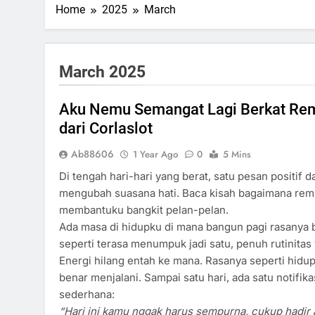
Home
2025
March
March 2025
Aku Nemu Semangat Lagi Berkat Remi
dari Corlaslot
Ab88606
1 Year Ago
0
5 Mins
Di tengah hari-hari yang berat, satu pesan positif da
mengubah suasana hati. Baca kisah bagaimana remin
membantuku bangkit pelan-pelan.
Ada masa di hidupku di mana bangun pagi rasanya b
seperti terasa menumpuk jadi satu, penuh rutinitas y
Energi hilang entah ke mana. Rasanya seperti hidup
benar menjalani. Sampai satu hari, ada satu notifik
sederhana:
“Hari ini kamu nggak harus sempurna, cukup hadir a