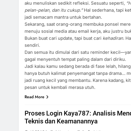
aku menuliskan sedikit refleksi. Sesuatu seperti,
“H
pelan-pelan, dan itu cukup.”
Hal sederhana, tapi keti
jadi semacam mantra untuk bertahan.
Sekarang, saat orang-orang membuka ponsel mere
menuju sosial media atau email kerja, aku justru buk
Bukan buat cari update, tapi buat cari
kehadiran
. Ha
sendiri.
Dan semua itu dimulai dari satu reminder kecil—y
gagal menyentuh tempat paling dalam dari diriku.
Jadi kalau kamu sedang berada di fase lelah, hilang
hanya butuh kalimat penyemangat tanpa drama… mu
jadi ruang kecil yang membantu. Karena kadang, ki
pesan untuk kembali merasa utuh.
Read More
Proses Login Kaya787: Analisis Mend
Teknis dan Keamanannya