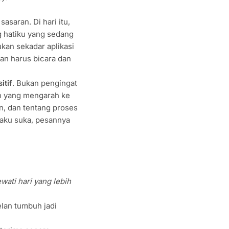
asaran. Di hari itu,
g hatiku yang sedang
ukan sekadar aplikasi
pan harus bicara dan
itif
. Bukan pengingat
an yang mengarah ke
n, dan tentang proses
 aku suka, pesannya
wati hari yang lebih
elan tumbuh jadi