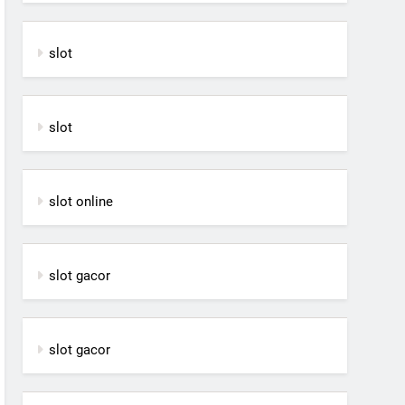
slot
slot
slot online
slot gacor
slot gacor