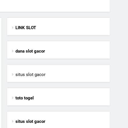
LINK SLOT
dana slot gacor
situs slot gacor
toto togel
situs slot gacor