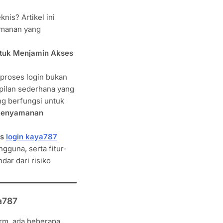
nis? Artikel ini
eamanan yang
ntuk Menjamin Akses
 proses login bukan
pilan sederhana yang
g berfungsi untuk
kenyamanan
es
login kaya787
ngguna, serta fitur-
dar dari risiko
a787
rm, ada beberapa