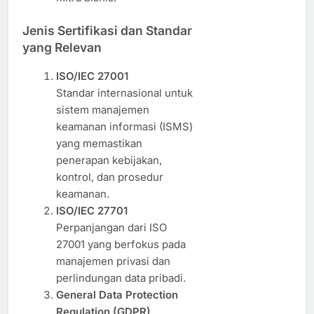
Jenis Sertifikasi dan Standar
yang Relevan
ISO/IEC 27001
Standar internasional untuk
sistem manajemen
keamanan informasi (ISMS)
yang memastikan
penerapan kebijakan,
kontrol, dan prosedur
keamanan.
ISO/IEC 27701
Perpanjangan dari ISO
27001 yang berfokus pada
manajemen privasi dan
perlindungan data pribadi.
General Data Protection
Regulation (GDPR)