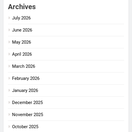
Archives
July 2026
June 2026
May 2026
April 2026
March 2026
February 2026
January 2026
December 2025
November 2025
October 2025