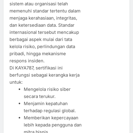
sistem atau organisasi telah
memenuhi standar tertentu dalam
menjaga kerahasiaan, integritas,
dan ketersediaan data. Standar
internasional tersebut mencakup
berbagai aspek mulai dari tata
kelola risiko, perlindungan data
pribadi, hingga mekanisme
respons insiden.
Di KAYA787, sertifikasi ini
berfungsi sebagai kerangka kerja
untuk:
Mengelola risiko siber
secara terukur.
Menjamin kepatuhan
terhadap regulasi global.
Memberikan kepercayaan
lebih kepada pengguna dan
mitra bisnis.