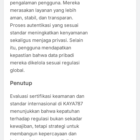
pengalaman pengguna. Mereka
merasakan layanan yang lebih
aman, stabil, dan transparan.
Proses autentikasi yang sesuai
standar meningkatkan kenyamanan
sekaligus menjaga privasi. Selain
itu, pengguna mendapatkan
kepastian bahwa data pribadi
mereka dikelola sesuai regulasi
global.
Penutup
Evaluasi sertifikasi keamanan dan
standar internasional di KAYA787
menunjukkan bahwa kepatuhan
terhadap regulasi bukan sekadar
kewajiban, tetapi strategi untuk
membangun kepercayaan dan