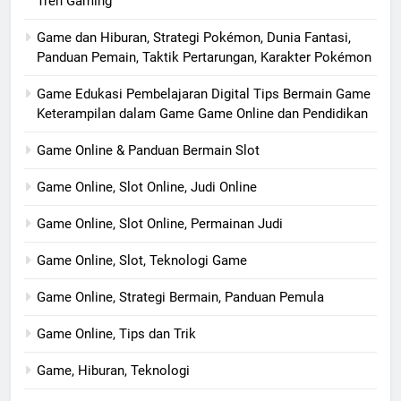
Tren Gaming
Game dan Hiburan, Strategi Pokémon, Dunia Fantasi,
Panduan Pemain, Taktik Pertarungan, Karakter Pokémon
Game Edukasi Pembelajaran Digital Tips Bermain Game
Keterampilan dalam Game Game Online dan Pendidikan
Game Online & Panduan Bermain Slot
Game Online, Slot Online, Judi Online
Game Online, Slot Online, Permainan Judi
Game Online, Slot, Teknologi Game
Game Online, Strategi Bermain, Panduan Pemula
Game Online, Tips dan Trik
Game, Hiburan, Teknologi