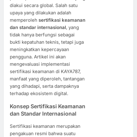
diakui secara global. Salah satu
upaya yang dilakukan adalah
memperoleh
sertifikasi keamanan
dan standar internasional
, yang
tidak hanya berfungsi sebagai
bukti kepatuhan teknis, tetapi juga
meningkatkan kepercayaan
pengguna. Artikel ini akan
mengevaluasi implementasi
sertifikasi keamanan di KAYA787,
manfaat yang diperoleh, tantangan
yang dihadapi, serta dampaknya
terhadap ekosistem digital.
Konsep Sertifikasi Keamanan
dan Standar Internasional
Sertifikasi keamanan merupakan
pengakuan resmi bahwa suatu