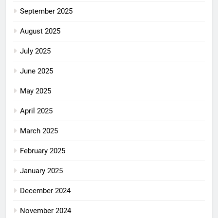
September 2025
August 2025
July 2025
June 2025
May 2025
April 2025
March 2025
February 2025
January 2025
December 2024
November 2024