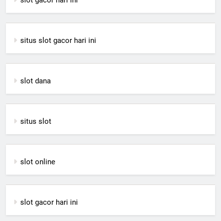
situs slot gacor hari ini
slot dana
situs slot
slot online
slot gacor hari ini