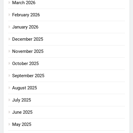
March 2026
February 2026
January 2026
December 2025
November 2025
October 2025
September 2025
August 2025
July 2025
June 2025
May 2025