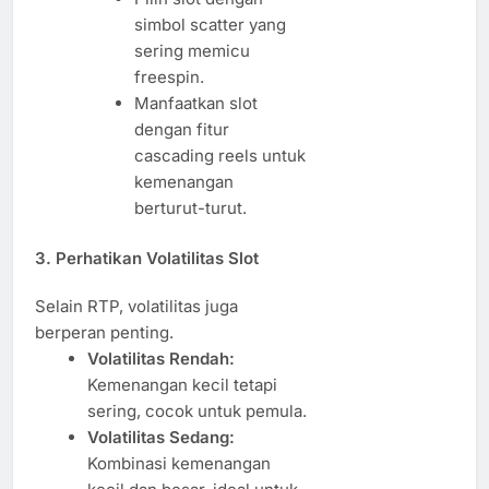
simbol scatter yang
sering memicu
freespin.
Manfaatkan slot
dengan fitur
cascading reels untuk
kemenangan
berturut-turut.
3. Perhatikan Volatilitas Slot
Selain RTP, volatilitas juga
berperan penting.
Volatilitas Rendah:
Kemenangan kecil tetapi
sering, cocok untuk pemula.
Volatilitas Sedang:
Kombinasi kemenangan