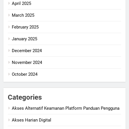
April 2025
March 2025
February 2025
January 2025
December 2024
November 2024
October 2024
Categories
Akses Alternatif Keamanan Platform Panduan Pengguna
Akses Harian Digital