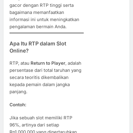
gacor dengan RTP tinggi serta
bagaimana memanfaatkan
informasi ini untuk meningkatkan
pengalaman bermain Anda.
Apa Itu RTP dalam Slot
Online?
RTP, atau
Return to Player
, adalah
persentase dari total taruhan yang
secara teoritis dikembalikan
kepada pemain dalam jangka
panjang.
Contoh:
Jika sebuah slot memiliki RTP
96%, artinya dari setiap
Rp1.000.000 yang dipertaruhkan,