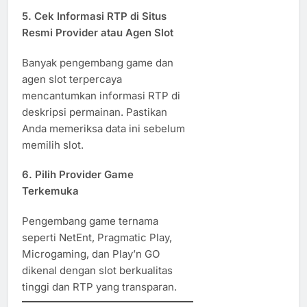
5. Cek Informasi RTP di Situs
Resmi Provider atau Agen Slot
Banyak pengembang game dan
agen slot terpercaya
mencantumkan informasi RTP di
deskripsi permainan. Pastikan
Anda memeriksa data ini sebelum
memilih slot.
6. Pilih Provider Game
Terkemuka
Pengembang game ternama
seperti NetEnt, Pragmatic Play,
Microgaming, dan Play’n GO
dikenal dengan slot berkualitas
tinggi dan RTP yang transparan.