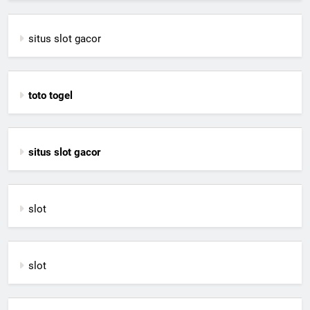
situs slot gacor
toto togel
situs slot gacor
slot
slot