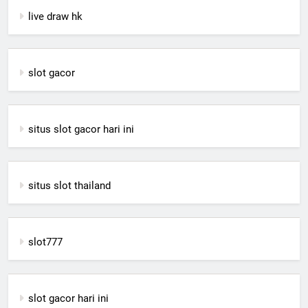
live draw hk
slot gacor
situs slot gacor hari ini
situs slot thailand
slot777
slot gacor hari ini