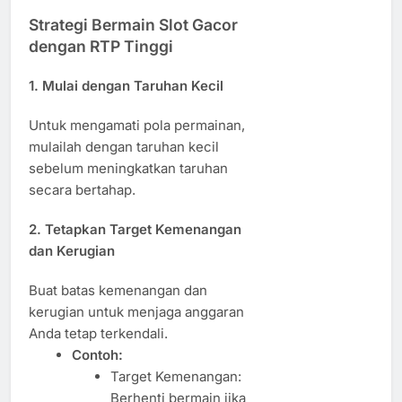
Strategi Bermain Slot Gacor
dengan RTP Tinggi
1. Mulai dengan Taruhan Kecil
Untuk mengamati pola permainan,
mulailah dengan taruhan kecil
sebelum meningkatkan taruhan
secara bertahap.
2. Tetapkan Target Kemenangan
dan Kerugian
Buat batas kemenangan dan
kerugian untuk menjaga anggaran
Anda tetap terkendali.
Contoh:
Target Kemenangan:
Berhenti bermain jika