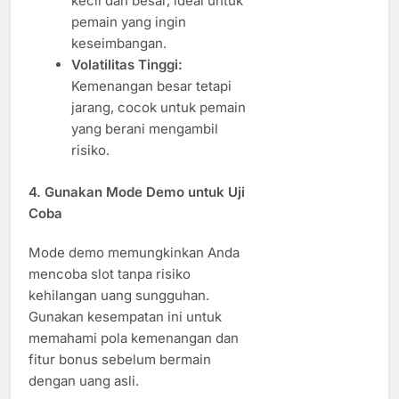
kecil dan besar, ideal untuk
pemain yang ingin
keseimbangan.
Volatilitas Tinggi:
Kemenangan besar tetapi
jarang, cocok untuk pemain
yang berani mengambil
risiko.
4. Gunakan Mode Demo untuk Uji
Coba
Mode demo memungkinkan Anda
mencoba slot tanpa risiko
kehilangan uang sungguhan.
Gunakan kesempatan ini untuk
memahami pola kemenangan dan
fitur bonus sebelum bermain
dengan uang asli.