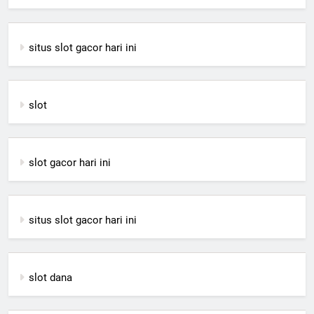
situs slot gacor hari ini
slot
slot gacor hari ini
situs slot gacor hari ini
slot dana