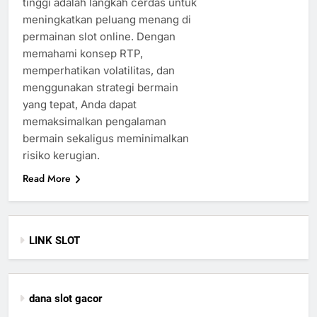
tinggi adalah langkah cerdas untuk
meningkatkan peluang menang di
permainan slot online. Dengan
memahami konsep RTP,
memperhatikan volatilitas, dan
menggunakan strategi bermain
yang tepat, Anda dapat
memaksimalkan pengalaman
bermain sekaligus meminimalkan
risiko kerugian.
Read More
LINK SLOT
dana slot gacor