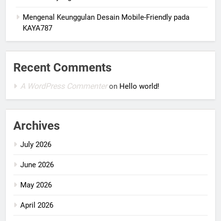
Mengenal Keunggulan Desain Mobile-Friendly pada
KAYA787
Recent Comments
A WordPress Commenter
on
Hello world!
Archives
July 2026
June 2026
May 2026
April 2026