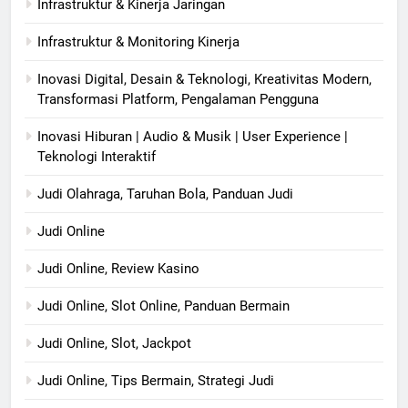
Infrastruktur & Kinerja Jaringan
Infrastruktur & Monitoring Kinerja
Inovasi Digital, Desain & Teknologi, Kreativitas Modern,
Transformasi Platform, Pengalaman Pengguna
Inovasi Hiburan | Audio & Musik | User Experience |
Teknologi Interaktif
Judi Olahraga, Taruhan Bola, Panduan Judi
Judi Online
Judi Online, Review Kasino
Judi Online, Slot Online, Panduan Bermain
Judi Online, Slot, Jackpot
Judi Online, Tips Bermain, Strategi Judi