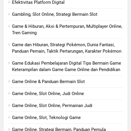
Efektivitas Platform Digital
Gambling, Slot Online, Strategi Bermain Slot
Game & Hiburan, Aksi & Pertempuran, Multiplayer Online,
Tren Gaming
Game dan Hiburan, Strategi Pokémon, Dunia Fantasi,
Panduan Pemain, Taktik Pertarungan, Karakter Pokémon
Game Edukasi Pembelajaran Digital Tips Bermain Game
Keterampilan dalam Game Game Online dan Pendidikan
Game Online & Panduan Bermain Slot
Game Online, Slot Online, Judi Online
Game Online, Slot Online, Permainan Judi
Game Online, Slot, Teknologi Game
Game Online, Strategi Bermain, Panduan Pemula