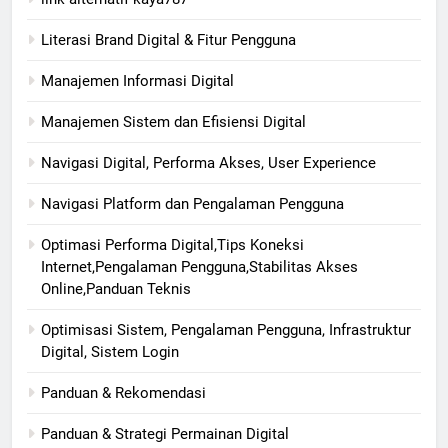
Literasi Brand Digital & Fitur Pengguna
Manajemen Informasi Digital
Manajemen Sistem dan Efisiensi Digital
Navigasi Digital, Performa Akses, User Experience
Navigasi Platform dan Pengalaman Pengguna
Optimasi Performa Digital,Tips Koneksi
Internet,Pengalaman Pengguna,Stabilitas Akses
Online,Panduan Teknis
Optimisasi Sistem, Pengalaman Pengguna, Infrastruktur
Digital, Sistem Login
Panduan & Rekomendasi
Panduan & Strategi Permainan Digital