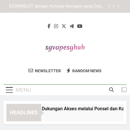
Skip
LEBAH4D dengan Konsep Navigasi yang Cepat
to
dan Efisien
content
KAYA787 sebagai Platform dengan Pengelolaan
Informasi yang Terarah
LEBAH4D dengan Dukungan Akses melalui
Ponsel dan Komputer yang Lebih Fleksibel
EDWINSLOT dengan Konsep Navigasi yang Cepat
dan Efisien
LEBAH4D dengan Konsep Navigasi yang Cepat
dan Efisien
SG Vapes Hub
Temukan Berbagai Produk Vape Dan
KAYA787 sebagai Platform dengan Pengelolaan
NEWSLETTER
RANDOM NEWS
Informasi yang Terarah
Aksesori Berkualitas Di SG Vapes Hub.
Solusi Untuk Pengalaman Vape Yang
MENU
Menyenangkan.
EBAH4D dengan Dukungan Akses melalui Ponsel dan Komputer
HEADLINES
 Weeks Ago