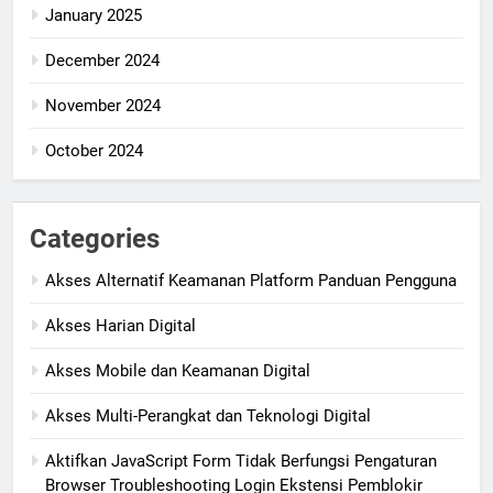
January 2025
December 2024
November 2024
October 2024
Categories
Akses Alternatif Keamanan Platform Panduan Pengguna
Akses Harian Digital
Akses Mobile dan Keamanan Digital
Akses Multi-Perangkat dan Teknologi Digital
Aktifkan JavaScript Form Tidak Berfungsi Pengaturan
Browser Troubleshooting Login Ekstensi Pemblokir