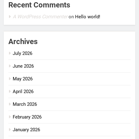
Recent Comments
A WordPress Commenter
on
Hello world!
Archives
July 2026
June 2026
May 2026
April 2026
March 2026
February 2026
January 2026