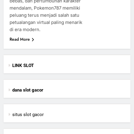
bebas, dan pertumbuhan karakter
mendalam, Pokemon787 memiliki
peluang terus menjadi salah satu
petualangan virtual paling menarik
di era modern.
Read More
LINK SLOT
dana slot gacor
situs slot gacor