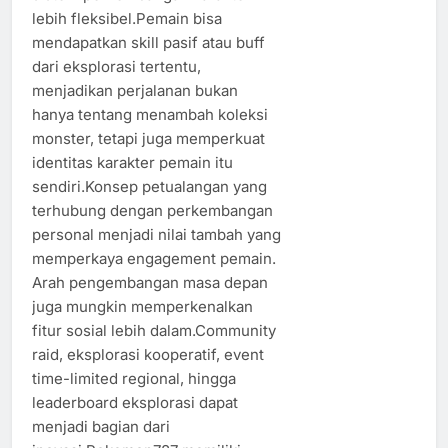
lebih fleksibel.Pemain bisa
mendapatkan skill pasif atau buff
dari eksplorasi tertentu,
menjadikan perjalanan bukan
hanya tentang menambah koleksi
monster, tetapi juga memperkuat
identitas karakter pemain itu
sendiri.Konsep petualangan yang
terhubung dengan perkembangan
personal menjadi nilai tambah yang
memperkaya engagement pemain.
Arah pengembangan masa depan
juga mungkin memperkenalkan
fitur sosial lebih dalam.Community
raid, eksplorasi kooperatif, event
time-limited regional, hingga
leaderboard eksplorasi dapat
menjadi bagian dari