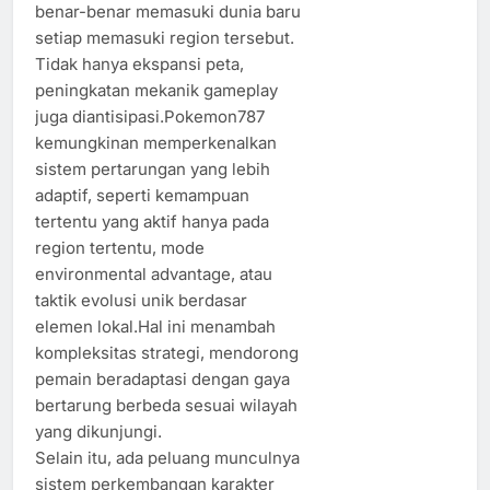
benar-benar memasuki dunia baru
setiap memasuki region tersebut.
Tidak hanya ekspansi peta,
peningkatan mekanik gameplay
juga diantisipasi.Pokemon787
kemungkinan memperkenalkan
sistem pertarungan yang lebih
adaptif, seperti kemampuan
tertentu yang aktif hanya pada
region tertentu, mode
environmental advantage, atau
taktik evolusi unik berdasar
elemen lokal.Hal ini menambah
kompleksitas strategi, mendorong
pemain beradaptasi dengan gaya
bertarung berbeda sesuai wilayah
yang dikunjungi.
Selain itu, ada peluang munculnya
sistem perkembangan karakter