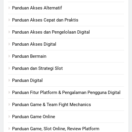
Panduan Akses Alternatif
Panduan Akses Cepat dan Praktis
Panduan Akses dan Pengelolaan Digital
Panduan Akses Digital
Panduan Bermain
Panduan dan Strategi Slot
Panduan Digital
Panduan Fitur Platform & Pengalaman Pengguna Digital
Panduan Game & Team Fight Mechanics
Panduan Game Online
Panduan Game, Slot Online, Review Platform