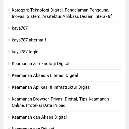
Kategori: Teknologi Digital, Pengalaman Pengguna,
Inovasi Sistem, Arsitektur Aplikasi, Desain Interaktif
kaya787
kaya787 alternatif
kaya787 login
Keamanan & Teknologi Digital
Keamanan Akses & Literasi Digital
Keamanan Aplikasi & Infrastruktur Digital
Keamanan Browser, Privasi Digital, Tips Keamanan
Online, Proteksi Data Pribadi
Keamanan dan Akses Digital