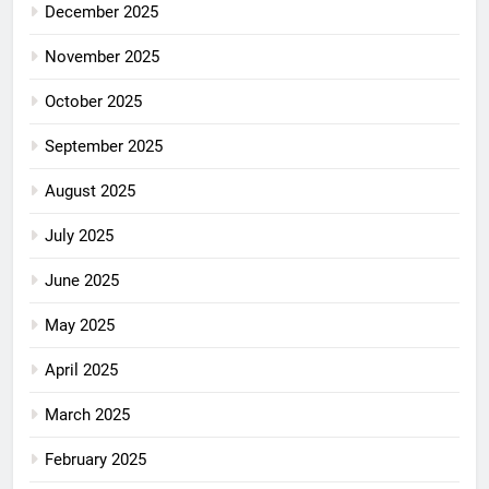
December 2025
November 2025
October 2025
September 2025
August 2025
July 2025
June 2025
May 2025
April 2025
March 2025
February 2025