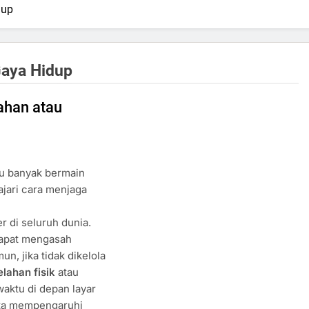
dup
Gaya Hidup
ahan atau
lu banyak bermain
jari cara menjaga
r di seluruh dunia.
dapat mengasah
un, jika tidak dikelola
elahan fisik
atau
aktu di depan layar
rta mempengaruhi