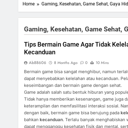
Home
Gaming, Kesehatan, Game Sehat, Gaya Hi
Gaming, Kesehatan, Game Sehat, 
Tips Bermain Game Agar Tidak Kelel
Kecanduan
Ab88606
8 Months Ago
0
10 Mins
Bermain game bisa sangat menghibur, namun terla
dapat menyebabkan kelelahan atau kecanduan. Pela
keseimbangan dan bermain game dengan sehat.
Game adalah salah satu bentuk hiburan yang popule
Tidak hanya memberikan kesenangan, game juga 
keterampilan dan memfasilitasi interaksi sosial. Nam
dengan baik, bermain game bisa berujung pada
kel
bahkan
kecanduan
. Terlalu banyak menghabiskan w
dapat mengganggu kesehatan fisik dan mental, se