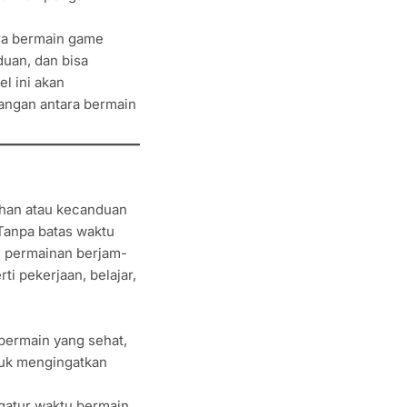
ara bermain game
duan, dan bisa
l ini akan
angan antara bermain
ahan atau kecanduan
 Tanpa batas waktu
m permainan berjam-
ti pekerjaan, belajar,
bermain yang sehat,
ntuk mengingatkan
atur waktu bermain