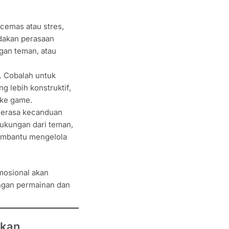
cemas atau stres,
dakan perasaan
ngan teman, atau
.
Cobalah untuk
 lebih konstruktif,
 ke game.
erasa kecanduan
dukungan dari teman,
membantu mengelola
mosional akan
gan permainan dan
tkan