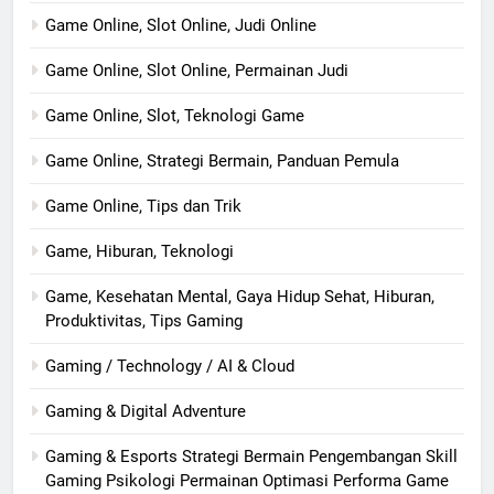
Game Online, Slot Online, Judi Online
Game Online, Slot Online, Permainan Judi
Game Online, Slot, Teknologi Game
Game Online, Strategi Bermain, Panduan Pemula
Game Online, Tips dan Trik
Game, Hiburan, Teknologi
Game, Kesehatan Mental, Gaya Hidup Sehat, Hiburan,
Produktivitas, Tips Gaming
Gaming / Technology / AI & Cloud
Gaming & Digital Adventure
Gaming & Esports Strategi Bermain Pengembangan Skill
Gaming Psikologi Permainan Optimasi Performa Game