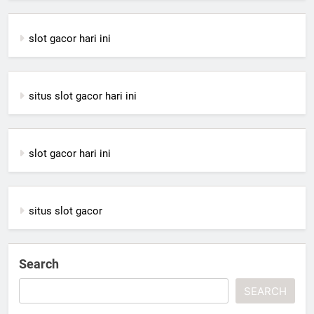
slot gacor hari ini
situs slot gacor hari ini
slot gacor hari ini
situs slot gacor
Search
SEARCH