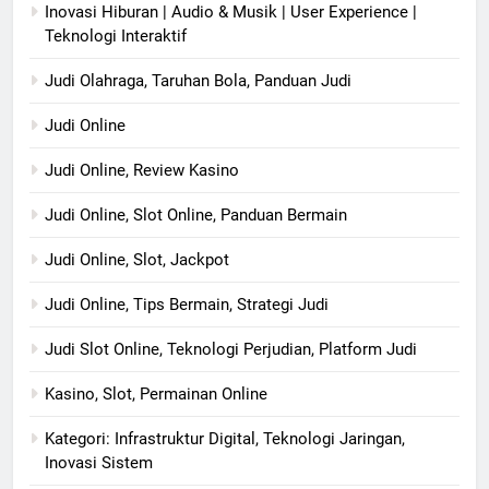
Inovasi Hiburan | Audio & Musik | User Experience |
Teknologi Interaktif
Judi Olahraga, Taruhan Bola, Panduan Judi
Judi Online
Judi Online, Review Kasino
Judi Online, Slot Online, Panduan Bermain
Judi Online, Slot, Jackpot
Judi Online, Tips Bermain, Strategi Judi
Judi Slot Online, Teknologi Perjudian, Platform Judi
Kasino, Slot, Permainan Online
Kategori: Infrastruktur Digital, Teknologi Jaringan,
Inovasi Sistem