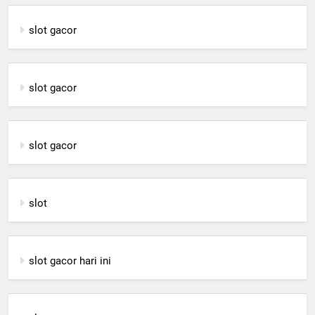
slot gacor
slot gacor
slot gacor
slot
slot gacor hari ini