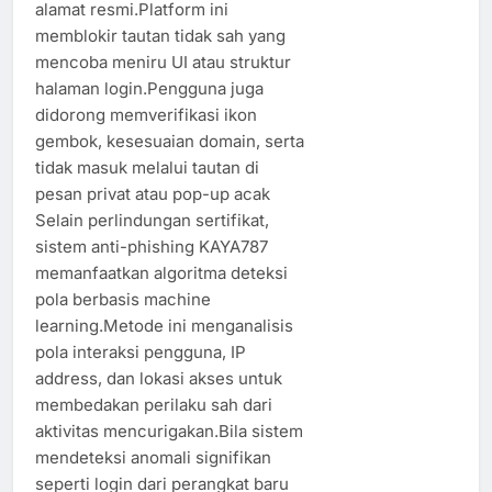
alamat resmi.Platform ini
memblokir tautan tidak sah yang
mencoba meniru UI atau struktur
halaman login.Pengguna juga
didorong memverifikasi ikon
gembok, kesesuaian domain, serta
tidak masuk melalui tautan di
pesan privat atau pop-up acak
Selain perlindungan sertifikat,
sistem anti-phishing KAYA787
memanfaatkan algoritma deteksi
pola berbasis machine
learning.Metode ini menganalisis
pola interaksi pengguna, IP
address, dan lokasi akses untuk
membedakan perilaku sah dari
aktivitas mencurigakan.Bila sistem
mendeteksi anomali signifikan
seperti login dari perangkat baru