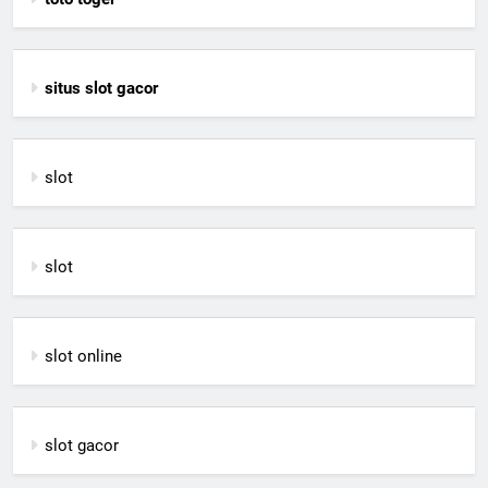
situs slot gacor
slot
slot
slot online
slot gacor