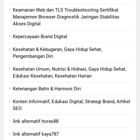
Keamanan Web dan TLS Troubleshooting Sertifikat
Manajemen Browser Diagnostik Jaringan Stabilitas
Akses Digital
Kepercayaan Brand Digital
Kesehatan & Kebugaran, Gaya Hidup Sehat,
Pengembangan Diri
Kesehatan Umum, Nutrisi & Hidrasi, Gaya Hidup Sehat,
Edukasi Kesehatan, Kesehatan Harian
Ketenangan Batin & Harmoni Diri
Konten Informatif, Edukasi Digital, Strategi Brand, Artikel
SEO
link alternatif horas88
link alternatif kaya787