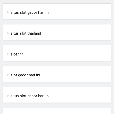
situs slot gacor hari ini
situs slot thailand
slot777
slot gacor hari ini
situs slot gacor hari ini