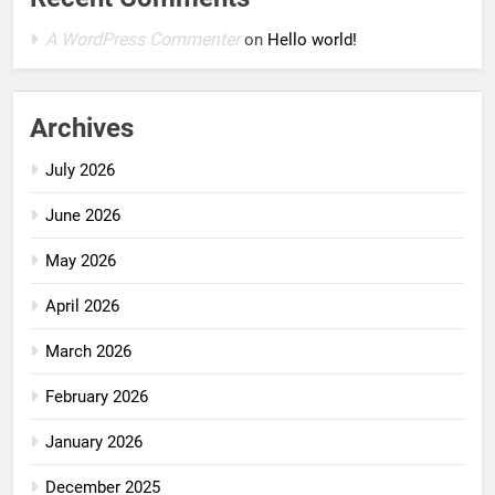
A WordPress Commenter
on
Hello world!
Archives
July 2026
June 2026
May 2026
April 2026
March 2026
February 2026
January 2026
December 2025