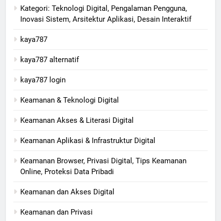
Kategori: Teknologi Digital, Pengalaman Pengguna,
Inovasi Sistem, Arsitektur Aplikasi, Desain Interaktif
kaya787
kaya787 alternatif
kaya787 login
Keamanan & Teknologi Digital
Keamanan Akses & Literasi Digital
Keamanan Aplikasi & Infrastruktur Digital
Keamanan Browser, Privasi Digital, Tips Keamanan
Online, Proteksi Data Pribadi
Keamanan dan Akses Digital
Keamanan dan Privasi