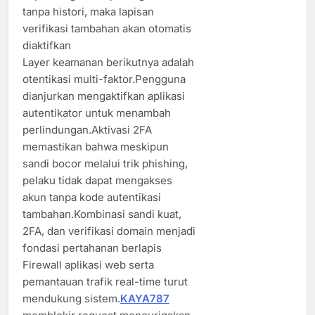
tanpa histori, maka lapisan
verifikasi tambahan akan otomatis
diaktifkan
Layer keamanan berikutnya adalah
otentikasi multi-faktor.Pengguna
dianjurkan mengaktifkan aplikasi
autentikator untuk menambah
perlindungan.Aktivasi 2FA
memastikan bahwa meskipun
sandi bocor melalui trik phishing,
pelaku tidak dapat mengakses
akun tanpa kode autentikasi
tambahan.Kombinasi sandi kuat,
2FA, dan verifikasi domain menjadi
fondasi pertahanan berlapis
Firewall aplikasi web serta
pemantauan trafik real-time turut
mendukung sistem.
KAYA787