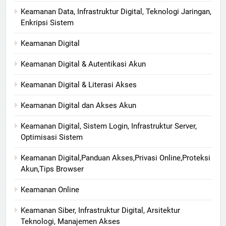
Keamanan Data, Infrastruktur Digital, Teknologi Jaringan,
Enkripsi Sistem
Keamanan Digital
Keamanan Digital & Autentikasi Akun
Keamanan Digital & Literasi Akses
Keamanan Digital dan Akses Akun
Keamanan Digital, Sistem Login, Infrastruktur Server,
Optimisasi Sistem
Keamanan Digital,Panduan Akses,Privasi Online,Proteksi
Akun,Tips Browser
Keamanan Online
Keamanan Siber, Infrastruktur Digital, Arsitektur
Teknologi, Manajemen Akses