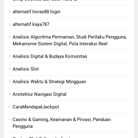
alternatif horas88 login
alternatif kaya787
Analisis Algoritma Permainan, Studi Perilaku Pengguna,
Mekanisme Sistem Digital, Pola Interaksi Reel
Analisis Digital & Budaya Komunitas
Analisis Slot
Analisis Waktu & Strategi Mingguan
Arsitektur Navigasi Digital
CaraMendapatJackpot
Casino & Gaming, Keamanan & Privasi, Panduan
Pengguna