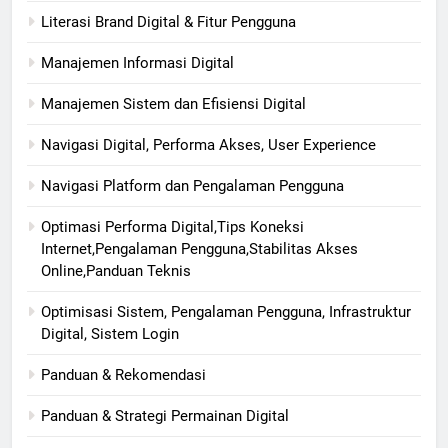
Literasi Brand Digital & Fitur Pengguna
Manajemen Informasi Digital
Manajemen Sistem dan Efisiensi Digital
Navigasi Digital, Performa Akses, User Experience
Navigasi Platform dan Pengalaman Pengguna
Optimasi Performa Digital,Tips Koneksi
Internet,Pengalaman Pengguna,Stabilitas Akses
Online,Panduan Teknis
Optimisasi Sistem, Pengalaman Pengguna, Infrastruktur
Digital, Sistem Login
Panduan & Rekomendasi
Panduan & Strategi Permainan Digital