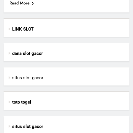
Read More
LINK SLOT
dana slot gacor
situs slot gacor
toto togel
situs slot gacor