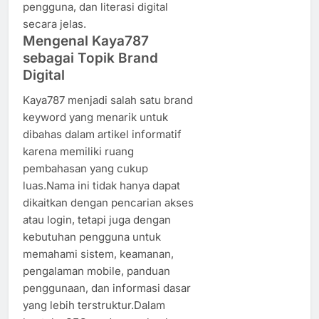
pengguna, dan literasi digital
secara jelas.
Mengenal Kaya787
sebagai Topik Brand
Digital
Kaya787 menjadi salah satu brand
keyword yang menarik untuk
dibahas dalam artikel informatif
karena memiliki ruang
pembahasan yang cukup
luas.Nama ini tidak hanya dapat
dikaitkan dengan pencarian akses
atau login, tetapi juga dengan
kebutuhan pengguna untuk
memahami sistem, keamanan,
pengalaman mobile, panduan
penggunaan, dan informasi dasar
yang lebih terstruktur.Dalam