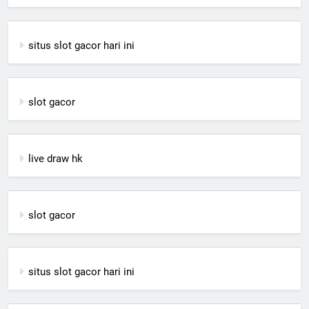
situs slot gacor hari ini
slot gacor
live draw hk
slot gacor
situs slot gacor hari ini