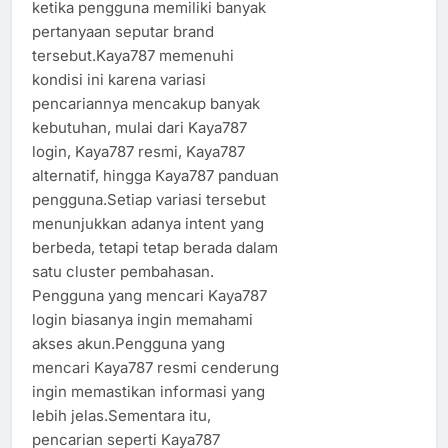
ketika pengguna memiliki banyak
pertanyaan seputar brand
tersebut.Kaya787 memenuhi
kondisi ini karena variasi
pencariannya mencakup banyak
kebutuhan, mulai dari Kaya787
login, Kaya787 resmi, Kaya787
alternatif, hingga Kaya787 panduan
pengguna.Setiap variasi tersebut
menunjukkan adanya intent yang
berbeda, tetapi tetap berada dalam
satu cluster pembahasan.
Pengguna yang mencari Kaya787
login biasanya ingin memahami
akses akun.Pengguna yang
mencari Kaya787 resmi cenderung
ingin memastikan informasi yang
lebih jelas.Sementara itu,
pencarian seperti Kaya787