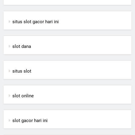
situs slot gacor hari ini
slot dana
situs slot
slot online
slot gacor hari ini