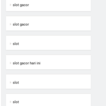
slot gacor
slot gacor
slot
slot gacor hari ini
slot
slot