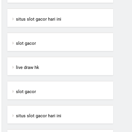
situs slot gacor hari ini
slot gacor
live draw hk
slot gacor
situs slot gacor hari ini