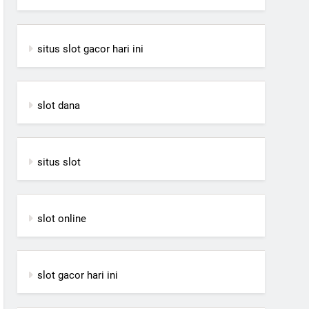
situs slot gacor hari ini
slot dana
situs slot
slot online
slot gacor hari ini