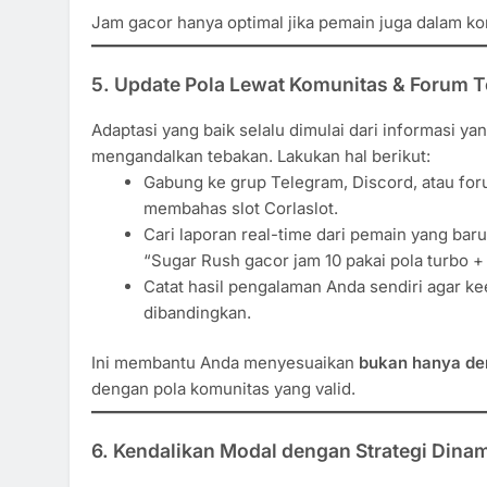
Jam gacor hanya optimal jika pemain juga dalam kon
5. Update Pola Lewat Komunitas & Forum 
Adaptasi yang baik selalu dimulai dari informasi ya
mengandalkan tebakan. Lakukan hal berikut:
Gabung ke grup Telegram, Discord, atau fo
membahas slot Corlaslot.
Cari laporan real-time dari pemain yang baru
“Sugar Rush gacor jam 10 pakai pola turbo + 
Catat hasil pengalaman Anda sendiri agar ke
dibandingkan.
Ini membantu Anda menyesuaikan
bukan hanya de
dengan pola komunitas yang valid.
6. Kendalikan Modal dengan Strategi Dina