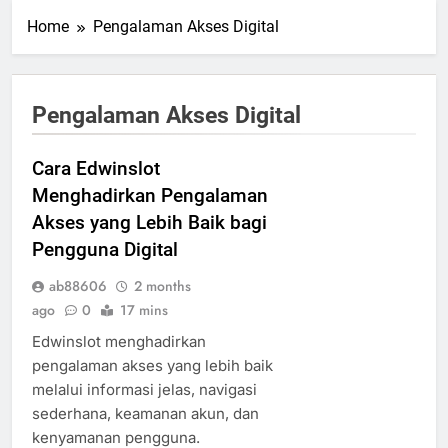
Home
Pengalaman Akses Digital
Pengalaman Akses Digital
Cara Edwinslot
Menghadirkan Pengalaman
Akses yang Lebih Baik bagi
Pengguna Digital
ab88606
2 months
ago
0
17 mins
Edwinslot menghadirkan
pengalaman akses yang lebih baik
melalui informasi jelas, navigasi
sederhana, keamanan akun, dan
kenyamanan pengguna.