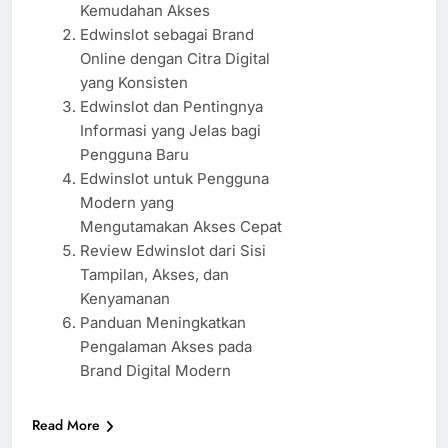
Kemudahan Akses
Edwinslot sebagai Brand
Online dengan Citra Digital
yang Konsisten
Edwinslot dan Pentingnya
Informasi yang Jelas bagi
Pengguna Baru
Edwinslot untuk Pengguna
Modern yang
Mengutamakan Akses Cepat
Review Edwinslot dari Sisi
Tampilan, Akses, dan
Kenyamanan
Panduan Meningkatkan
Pengalaman Akses pada
Brand Digital Modern
Read More