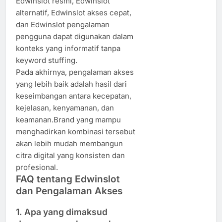
Edwinslot resmi, Edwinslot
alternatif, Edwinslot akses cepat,
dan Edwinslot pengalaman
pengguna dapat digunakan dalam
konteks yang informatif tanpa
keyword stuffing.
Pada akhirnya, pengalaman akses
yang lebih baik adalah hasil dari
keseimbangan antara kecepatan,
kejelasan, kenyamanan, dan
keamanan.Brand yang mampu
menghadirkan kombinasi tersebut
akan lebih mudah membangun
citra digital yang konsisten dan
profesional.
FAQ tentang Edwinslot
dan Pengalaman Akses
1. Apa yang dimaksud