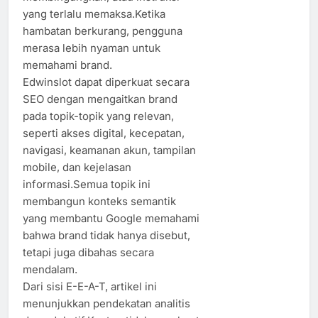
yang terlalu memaksa.Ketika
hambatan berkurang, pengguna
merasa lebih nyaman untuk
memahami brand.
Edwinslot dapat diperkuat secara
SEO dengan mengaitkan brand
pada topik-topik yang relevan,
seperti akses digital, kecepatan,
navigasi, keamanan akun, tampilan
mobile, dan kejelasan
informasi.Semua topik ini
membangun konteks semantik
yang membantu Google memahami
bahwa brand tidak hanya disebut,
tetapi juga dibahas secara
mendalam.
Dari sisi E-E-A-T, artikel ini
menunjukkan pendekatan analitis