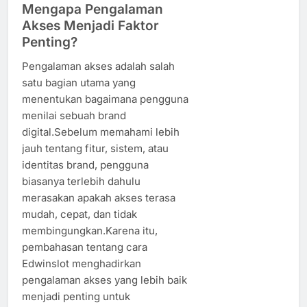
Mengapa Pengalaman
Akses Menjadi Faktor
Penting?
Pengalaman akses adalah salah
satu bagian utama yang
menentukan bagaimana pengguna
menilai sebuah brand
digital.Sebelum memahami lebih
jauh tentang fitur, sistem, atau
identitas brand, pengguna
biasanya terlebih dahulu
merasakan apakah akses terasa
mudah, cepat, dan tidak
membingungkan.Karena itu,
pembahasan tentang cara
Edwinslot menghadirkan
pengalaman akses yang lebih baik
menjadi penting untuk