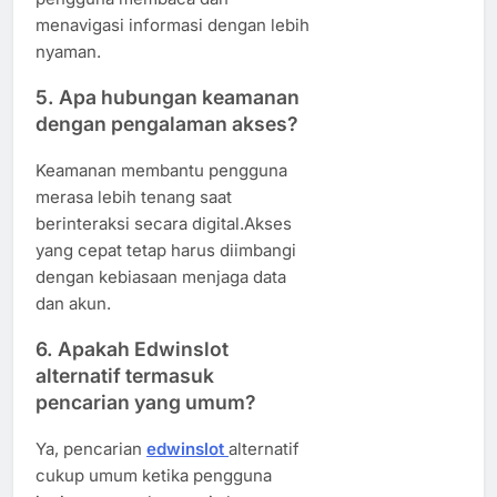
menavigasi informasi dengan lebih
nyaman.
5. Apa hubungan keamanan
dengan pengalaman akses?
Keamanan membantu pengguna
merasa lebih tenang saat
berinteraksi secara digital.Akses
yang cepat tetap harus diimbangi
dengan kebiasaan menjaga data
dan akun.
6. Apakah Edwinslot
alternatif termasuk
pencarian yang umum?
Ya, pencarian
edwinslot
alternatif
cukup umum ketika pengguna