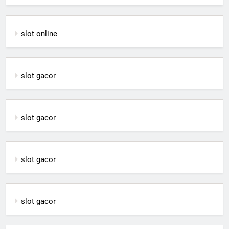
slot online
slot gacor
slot gacor
slot gacor
slot gacor