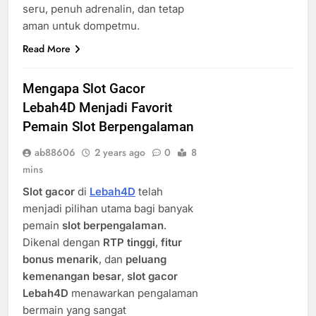
seru, penuh adrenalin, dan tetap
aman untuk dompetmu.
Read More
Mengapa Slot Gacor
Lebah4D Menjadi Favorit
Pemain Slot Berpengalaman
ab88606
2 years ago
0
8
mins
Slot gacor
di
Lebah4D
telah
menjadi pilihan utama bagi banyak
pemain
slot berpengalaman
.
Dikenal dengan
RTP tinggi
,
fitur
bonus menarik
, dan
peluang
kemenangan besar
,
slot gacor
Lebah4D
menawarkan pengalaman
bermain yang sangat