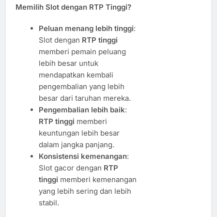
Memilih Slot dengan RTP Tinggi?
Peluan menang lebih tinggi
:
Slot dengan
RTP tinggi
memberi pemain peluang
lebih besar untuk
mendapatkan kembali
pengembalian yang lebih
besar dari taruhan mereka.
Pengembalian lebih baik
:
RTP tinggi
memberi
keuntungan lebih besar
dalam jangka panjang.
Konsistensi kemenangan
:
Slot gacor dengan
RTP
tinggi
memberi kemenangan
yang lebih sering dan lebih
stabil.