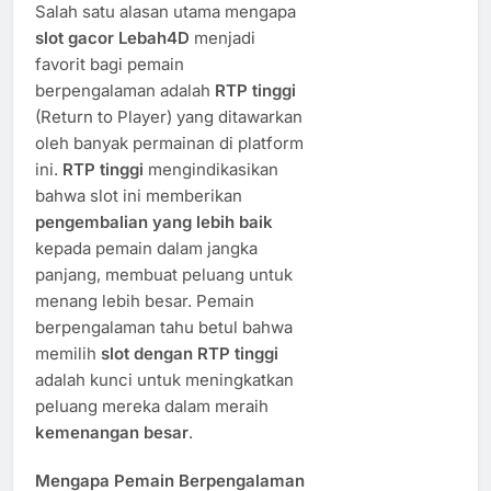
Salah satu alasan utama mengapa
slot gacor Lebah4D
menjadi
favorit bagi pemain
berpengalaman adalah
RTP tinggi
(Return to Player) yang ditawarkan
oleh banyak permainan di platform
ini.
RTP tinggi
mengindikasikan
bahwa slot ini memberikan
pengembalian yang lebih baik
kepada pemain dalam jangka
panjang, membuat peluang untuk
menang lebih besar. Pemain
berpengalaman tahu betul bahwa
memilih
slot dengan RTP tinggi
adalah kunci untuk meningkatkan
peluang mereka dalam meraih
kemenangan besar
.
Mengapa Pemain Berpengalaman