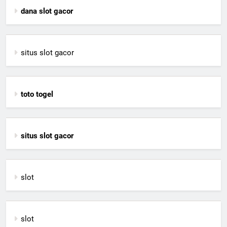
dana slot gacor
situs slot gacor
toto togel
situs slot gacor
slot
slot