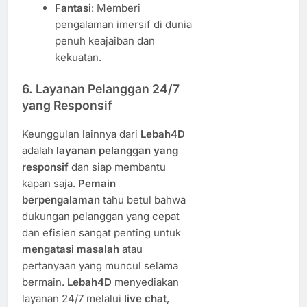
Fantasi
: Memberi
pengalaman imersif di dunia
penuh keajaiban dan
kekuatan.
6.
Layanan Pelanggan 24/7
yang Responsif
Keunggulan lainnya dari
Lebah4D
adalah
layanan pelanggan yang
responsif
dan siap membantu
kapan saja.
Pemain
berpengalaman
tahu betul bahwa
dukungan pelanggan yang cepat
dan efisien sangat penting untuk
mengatasi masalah
atau
pertanyaan yang muncul selama
bermain.
Lebah4D
menyediakan
layanan 24/7 melalui
live chat
,