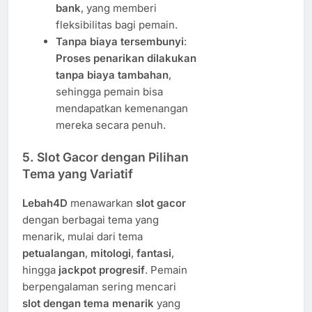
bank
, yang memberi
fleksibilitas bagi pemain.
Tanpa biaya tersembunyi
:
Proses penarikan dilakukan
tanpa biaya tambahan
,
sehingga pemain bisa
mendapatkan kemenangan
mereka secara penuh.
5.
Slot Gacor dengan Pilihan
Tema yang Variatif
Lebah4D
menawarkan
slot gacor
dengan berbagai tema yang
menarik, mulai dari tema
petualangan
,
mitologi
,
fantasi
,
hingga
jackpot progresif
. Pemain
berpengalaman sering mencari
slot dengan tema menarik
yang