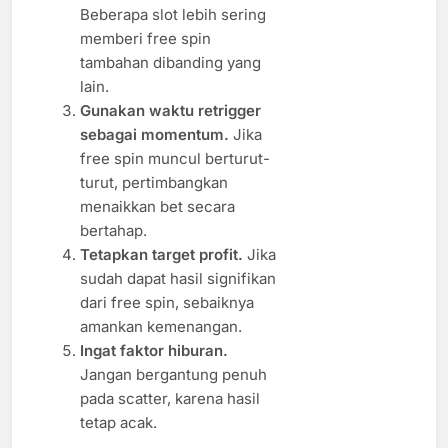
Beberapa slot lebih sering
memberi free spin
tambahan dibanding yang
lain.
Gunakan waktu retrigger
sebagai momentum.
Jika
free spin muncul berturut-
turut, pertimbangkan
menaikkan bet secara
bertahap.
Tetapkan target profit.
Jika
sudah dapat hasil signifikan
dari free spin, sebaiknya
amankan kemenangan.
Ingat faktor hiburan.
Jangan bergantung penuh
pada scatter, karena hasil
tetap acak.