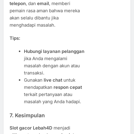
telepon
, dan
email
, memberi
pemain rasa aman bahwa mereka
akan selalu dibantu jika
menghadapi masalah.
Tips:
Hubungi layanan pelanggan
jika Anda mengalami
masalah dengan akun atau
transaksi.
Gunakan
live chat
untuk
mendapatkan
respon cepat
terkait pertanyaan atau
masalah yang Anda hadapi.
7.
Kesimpulan
Slot gacor Lebah4D
menjadi