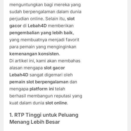
menguntungkan bagi mereka yang
sudah berpengalaman dalam dunia
perjudian online. Selain itu,
slot
gacor
di
Lebah4D
memberikan
pengembalian yang lebih baik
,
yang membuatnya menjadi favorit
para pemain yang menginginkan
kemenangan konsisten
.
Di artikel ini, kami akan membahas
alasan mengapa
slot gacor
Lebah4D
sangat digemari oleh
pemain slot berpengalaman
dan
mengapa
platform ini
telah
berhasil membangun reputasi yang
kuat dalam dunia
slot online
.
1.
RTP Tinggi untuk Peluang
Menang Lebih Besar