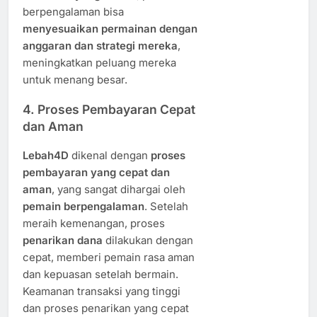
berpengalaman bisa
menyesuaikan permainan dengan
anggaran dan strategi mereka
,
meningkatkan peluang mereka
untuk menang besar.
4.
Proses Pembayaran Cepat
dan Aman
Lebah4D
dikenal dengan
proses
pembayaran yang cepat dan
aman
, yang sangat dihargai oleh
pemain berpengalaman
. Setelah
meraih kemenangan, proses
penarikan dana
dilakukan dengan
cepat, memberi pemain rasa aman
dan kepuasan setelah bermain.
Keamanan transaksi yang tinggi
dan proses penarikan yang cepat