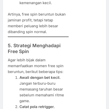
kemenangan kecil.
Artinya, free spin beruntun bukan
jaminan profit, tetapi tetap
memberi peluang lebih besar
dibanding spin normal.
5. Strategi Menghadapi
Free Spin
Agar lebih bijak dalam
memanfaatkan momen free spin
beruntun, berikut beberapa tips:
Awali dengan bet kecil.
Jangan terburu-buru
memasang taruhan besar
sebelum memahami ritme
game.
Catat pola retrigger.