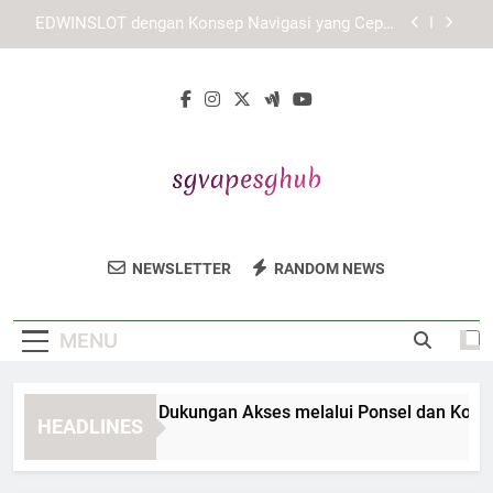
Skip
LEBAH4D dengan Konsep Navigasi yang Cepat
to
dan Efisien
content
KAYA787 sebagai Platform dengan Pengelolaan
Informasi yang Terarah
LEBAH4D dengan Dukungan Akses melalui
Ponsel dan Komputer yang Lebih Fleksibel
EDWINSLOT dengan Konsep Navigasi yang Cepat
dan Efisien
LEBAH4D dengan Konsep Navigasi yang Cepat
dan Efisien
SG Vapes Hub
Temukan Berbagai Produk Vape Dan
KAYA787 sebagai Platform dengan Pengelolaan
NEWSLETTER
RANDOM NEWS
Informasi yang Terarah
Aksesori Berkualitas Di SG Vapes Hub.
Solusi Untuk Pengalaman Vape Yang
MENU
Menyenangkan.
BAH4D dengan Dukungan Akses melalui Ponsel dan Komputer 
HEADLINES
Weeks Ago