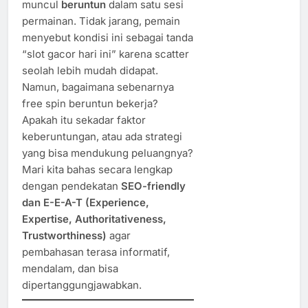
muncul
beruntun
dalam satu sesi
permainan. Tidak jarang, pemain
menyebut kondisi ini sebagai tanda
“slot gacor hari ini” karena scatter
seolah lebih mudah didapat.
Namun, bagaimana sebenarnya
free spin beruntun bekerja?
Apakah itu sekadar faktor
keberuntungan, atau ada strategi
yang bisa mendukung peluangnya?
Mari kita bahas secara lengkap
dengan pendekatan
SEO-friendly
dan E-E-A-T (Experience,
Expertise, Authoritativeness,
Trustworthiness)
agar
pembahasan terasa informatif,
mendalam, dan bisa
dipertanggungjawabkan.