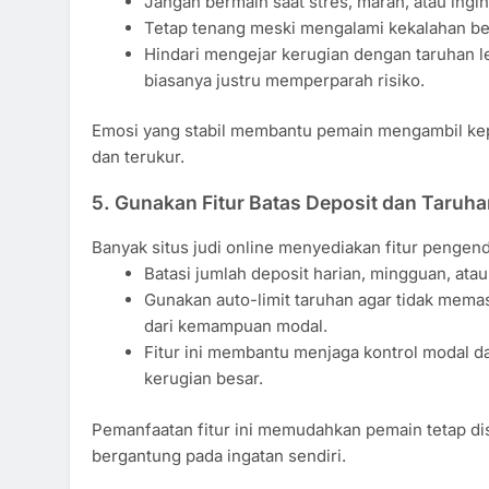
Jangan bermain saat stres, marah, atau ingi
Tetap tenang meski mengalami kekalahan ber
Hindari mengejar kerugian dengan taruhan l
biasanya justru memperparah risiko.
Emosi yang stabil membantu pemain mengambil kep
dan terukur.
5. Gunakan Fitur Batas Deposit dan Taruh
Banyak situs judi online menyediakan fitur pengenda
Batasi jumlah deposit harian, mingguan, atau
Gunakan auto-limit taruhan agar tidak mema
dari kemampuan modal.
Fitur ini membantu menjaga kontrol modal d
kerugian besar.
Pemanfaatan fitur ini memudahkan pemain tetap dis
bergantung pada ingatan sendiri.