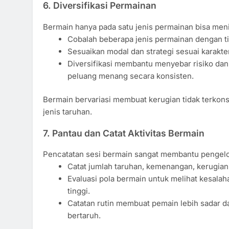
6. Diversifikasi Permainan
Bermain hanya pada satu jenis permainan bisa meni
Cobalah beberapa jenis permainan dengan ti
Sesuaikan modal dan strategi sesuai karakte
Diversifikasi membantu menyebar risiko da
peluang menang secara konsisten.
Bermain bervariasi membuat kerugian tidak terkons
jenis taruhan.
7. Pantau dan Catat Aktivitas Bermain
Pencatatan sesi bermain sangat membantu pengelol
Catat jumlah taruhan, kemenangan, kerugian,
Evaluasi pola bermain untuk melihat kesalaha
tinggi.
Catatan rutin membuat pemain lebih sadar da
bertaruh.