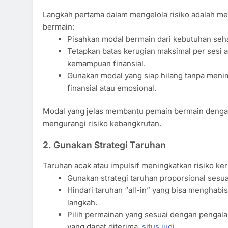
Langkah pertama dalam mengelola risiko adalah m
bermain:
Pisahkan modal bermain dari kebutuhan seha
Tetapkan batas kerugian maksimal per sesi a
kemampuan finansial.
Gunakan modal yang siap hilang tanpa meni
finansial atau emosional.
Modal yang jelas membantu pemain bermain dengan
mengurangi risiko kebangkrutan.
2. Gunakan Strategi Taruhan
Taruhan acak atau impulsif meningkatkan risiko ker
Gunakan strategi taruhan proporsional sesua
Hindari taruhan “all-in” yang bisa menghabi
langkah.
Pilih permainan yang sesuai dengan pengalam
yang dapat diterima.
situs judi