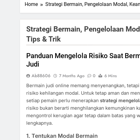
Home
Strategi Bermain, Pengelolaan Modal, Kea
Strategi Bermain, Pengelolaan Mo
Tips & Trik
Panduan Mengelola Risiko Saat Berma
Judi
Ab88606
7 Months Ago
0
6 Mins
Bermain judi online memang menyenangkan, tetap
risiko kehilangan modal. Untuk tetap aman dan men
setiap pemain perlu menerapkan
strategi mengelol
risiko bukan berarti menghilangkan kemungkinan k
mengontrol kerugian agar tetap dalam batas yang w
lengkapnya.
1. Tentukan Modal Bermain