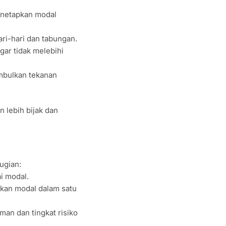
enetapkan modal
ri-hari dan tabungan.
gar tidak melebihi
mbulkan tekanan
 lebih bijak dan
ugian:
i modal.
skan modal dalam satu
an dan tingkat risiko