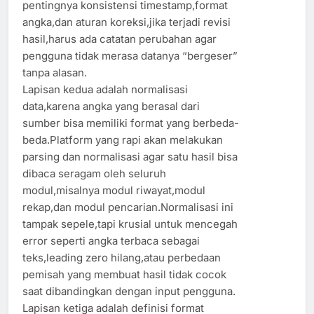
pentingnya konsistensi timestamp,format
angka,dan aturan koreksi,jika terjadi revisi
hasil,harus ada catatan perubahan agar
pengguna tidak merasa datanya “bergeser”
tanpa alasan.
Lapisan kedua adalah normalisasi
data,karena angka yang berasal dari
sumber bisa memiliki format yang berbeda-
beda.Platform yang rapi akan melakukan
parsing dan normalisasi agar satu hasil bisa
dibaca seragam oleh seluruh
modul,misalnya modul riwayat,modul
rekap,dan modul pencarian.Normalisasi ini
tampak sepele,tapi krusial untuk mencegah
error seperti angka terbaca sebagai
teks,leading zero hilang,atau perbedaan
pemisah yang membuat hasil tidak cocok
saat dibandingkan dengan input pengguna.
Lapisan ketiga adalah definisi format