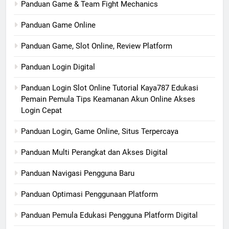
Panduan Game & Team Fight Mechanics
Panduan Game Online
Panduan Game, Slot Online, Review Platform
Panduan Login Digital
Panduan Login Slot Online Tutorial Kaya787 Edukasi
Pemain Pemula Tips Keamanan Akun Online Akses
Login Cepat
Panduan Login, Game Online, Situs Terpercaya
Panduan Multi Perangkat dan Akses Digital
Panduan Navigasi Pengguna Baru
Panduan Optimasi Penggunaan Platform
Panduan Pemula Edukasi Pengguna Platform Digital