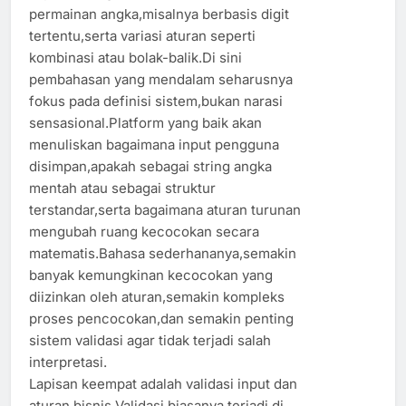
permainan angka,misalnya berbasis digit
tertentu,serta variasi aturan seperti
kombinasi atau bolak-balik.Di sini
pembahasan yang mendalam seharusnya
fokus pada definisi sistem,bukan narasi
sensasional.Platform yang baik akan
menuliskan bagaimana input pengguna
disimpan,apakah sebagai string angka
mentah atau sebagai struktur
terstandar,serta bagaimana aturan turunan
mengubah ruang kecocokan secara
matematis.Bahasa sederhananya,semakin
banyak kemungkinan kecocokan yang
diizinkan oleh aturan,semakin kompleks
proses pencocokan,dan semakin penting
sistem validasi agar tidak terjadi salah
interpretasi.
Lapisan keempat adalah validasi input dan
aturan bisnis.Validasi biasanya terjadi di