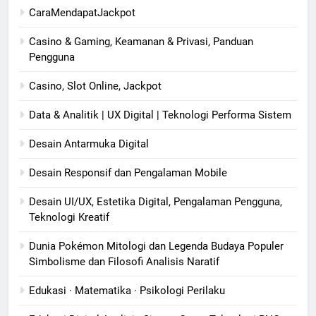
CaraMendapatJackpot
Casino & Gaming, Keamanan & Privasi, Panduan
Pengguna
Casino, Slot Online, Jackpot
Data & Analitik | UX Digital | Teknologi Performa Sistem
Desain Antarmuka Digital
Desain Responsif dan Pengalaman Mobile
Desain UI/UX, Estetika Digital, Pengalaman Pengguna,
Teknologi Kreatif
Dunia Pokémon Mitologi dan Legenda Budaya Populer
Simbolisme dan Filosofi Analisis Naratif
Edukasi · Matematika · Psikologi Perilaku