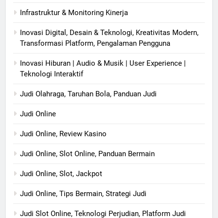
Infrastruktur & Monitoring Kinerja
Inovasi Digital, Desain & Teknologi, Kreativitas Modern,
Transformasi Platform, Pengalaman Pengguna
Inovasi Hiburan | Audio & Musik | User Experience |
Teknologi Interaktif
Judi Olahraga, Taruhan Bola, Panduan Judi
Judi Online
Judi Online, Review Kasino
Judi Online, Slot Online, Panduan Bermain
Judi Online, Slot, Jackpot
Judi Online, Tips Bermain, Strategi Judi
Judi Slot Online, Teknologi Perjudian, Platform Judi