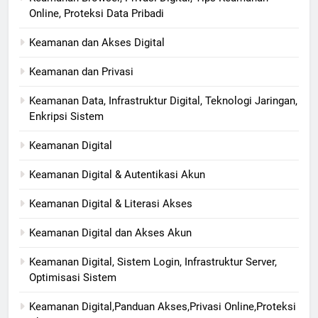
Online, Proteksi Data Pribadi
Keamanan dan Akses Digital
Keamanan dan Privasi
Keamanan Data, Infrastruktur Digital, Teknologi Jaringan,
Enkripsi Sistem
Keamanan Digital
Keamanan Digital & Autentikasi Akun
Keamanan Digital & Literasi Akses
Keamanan Digital dan Akses Akun
Keamanan Digital, Sistem Login, Infrastruktur Server,
Optimisasi Sistem
Keamanan Digital,Panduan Akses,Privasi Online,Proteksi