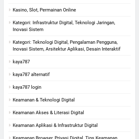
Kasino, Slot, Permainan Online
Kategori: Infrastruktur Digital, Teknologi Jaringan,
Inovasi Sistem
Kategori: Teknologi Digital, Pengalaman Pengguna,
Inovasi Sistem, Arsitektur Aplikasi, Desain Interaktif
kaya787
kaya787 alternatif
kaya787 login
Keamanan & Teknologi Digital
Keamanan Akses & Literasi Digital
Keamanan Aplikasi & Infrastruktur Digital
Keamanan Browser, Privasi Digital, Tips Keamanan