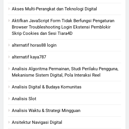
Akses Multi-Perangkat dan Teknologi Digital
Aktifkan JavaScript Form Tidak Berfungsi Pengaturan
Browser Troubleshooting Login Ekstensi Pemblokir
Skrip Cookies dan Sesi Tiara4D
alternatif horas88 login
alternatif kaya787
Analisis Algoritma Permainan, Studi Perilaku Pengguna,
Mekanisme Sistem Digital, Pola Interaksi Reel
Analisis Digital & Budaya Komunitas
Analisis Slot
Analisis Waktu & Strategi Mingguan
Arsitektur Navigasi Digital