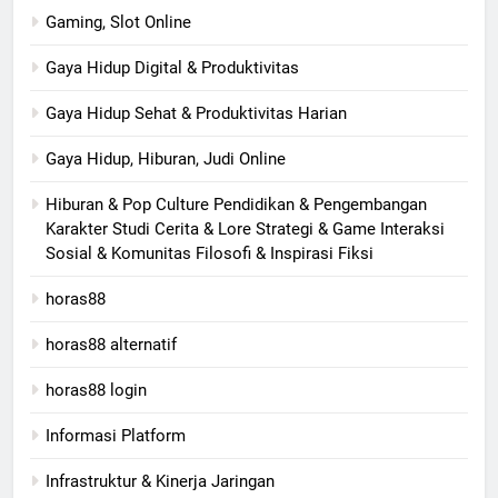
Gaming, Slot Online
Gaya Hidup Digital & Produktivitas
Gaya Hidup Sehat & Produktivitas Harian
Gaya Hidup, Hiburan, Judi Online
Hiburan & Pop Culture Pendidikan & Pengembangan
Karakter Studi Cerita & Lore Strategi & Game Interaksi
Sosial & Komunitas Filosofi & Inspirasi Fiksi
horas88
horas88 alternatif
horas88 login
Informasi Platform
Infrastruktur & Kinerja Jaringan