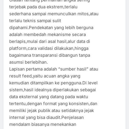
terjebak pada dua ekstrem,terlalu
sederhana sampai memunculkan mitos,atau
terlalu teknis sampai sulit
dipahami.Pendekatan yang lebih berguna
adalah membedah mekanisme secara
berlapis,mulai dari asal hasil,alur data di
platform,cara validasi dilakukan,hingga
bagaimana transparansi dibangun tanpa
asumsi berlebihan.
Lapisan pertama adalah “sumber hasil” atau
result feed,yaitu acuan angka yang
kemudian ditampilkan ke pengguna.Di level
sistem,hasil idealnya diperlakukan sebagai
data eksternal yang datang pada waktu
tertentu,dengan format yang konsisten,dan
memiliki jejak publik atau setidaknya jejak
internal yang bisa diaudit.Penjelasan
mendalam biasanya menekankan