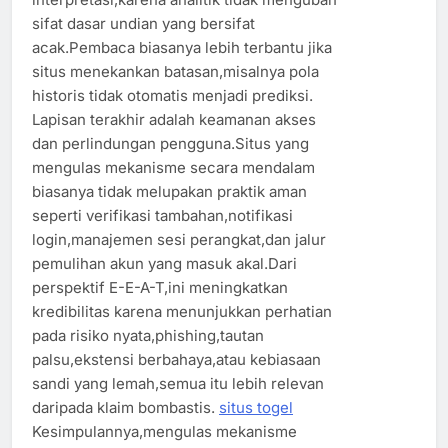
sifat dasar undian yang bersifat
acak.Pembaca biasanya lebih terbantu jika
situs menekankan batasan,misalnya pola
historis tidak otomatis menjadi prediksi.
Lapisan terakhir adalah keamanan akses
dan perlindungan pengguna.Situs yang
mengulas mekanisme secara mendalam
biasanya tidak melupakan praktik aman
seperti verifikasi tambahan,notifikasi
login,manajemen sesi perangkat,dan jalur
pemulihan akun yang masuk akal.Dari
perspektif E-E-A-T,ini meningkatkan
kredibilitas karena menunjukkan perhatian
pada risiko nyata,phishing,tautan
palsu,ekstensi berbahaya,atau kebiasaan
sandi yang lemah,semua itu lebih relevan
daripada klaim bombastis.
situs togel
Kesimpulannya,mengulas mekanisme