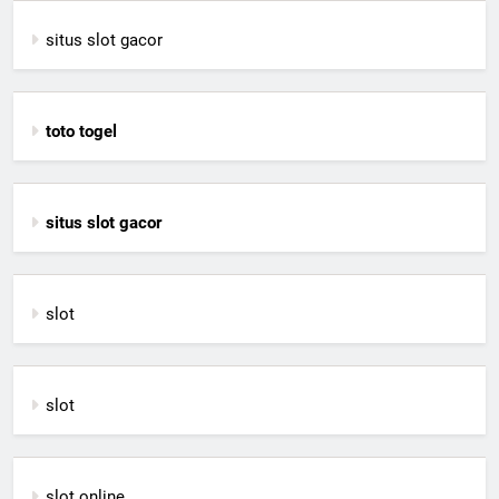
situs slot gacor
toto togel
situs slot gacor
slot
slot
slot online