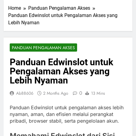
Home
Panduan Pengalaman Akses
Panduan Edwinslot untuk Pengalaman Akses yang
Lebih Nyaman
PANDUAN PENGALAMAN AKSES
Panduan Edwinslot untuk
Pengalaman Akses yang
Lebih Nyaman
0
Ab88606
2 Months Ago
13 Mins
Panduan Edwinslot untuk pengalaman akses lebih
nyaman, aman, dan efisien melalui perangkat
pribadi, browser stabil, serta pengelolaan akun.
Memahami Edwinslot dari Sisi