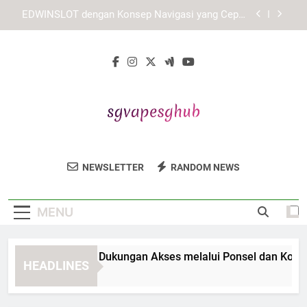
Skip
LEBAH4D dengan Konsep Navigasi yang Cepat
to
dan Efisien
content
KAYA787 sebagai Platform dengan Pengelolaan
Informasi yang Terarah
LEBAH4D dengan Dukungan Akses melalui
Ponsel dan Komputer yang Lebih Fleksibel
EDWINSLOT dengan Konsep Navigasi yang Cepat
dan Efisien
LEBAH4D dengan Konsep Navigasi yang Cepat
dan Efisien
SG Vapes Hub
Temukan Berbagai Produk Vape Dan
KAYA787 sebagai Platform dengan Pengelolaan
NEWSLETTER
RANDOM NEWS
Informasi yang Terarah
Aksesori Berkualitas Di SG Vapes Hub.
Solusi Untuk Pengalaman Vape Yang
MENU
Menyenangkan.
BAH4D dengan Dukungan Akses melalui Ponsel dan Komputer 
HEADLINES
Weeks Ago