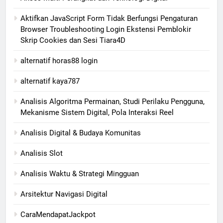
Aktifkan JavaScript Form Tidak Berfungsi Pengaturan
Browser Troubleshooting Login Ekstensi Pemblokir
Skrip Cookies dan Sesi Tiara4D
alternatif horas88 login
alternatif kaya787
Analisis Algoritma Permainan, Studi Perilaku Pengguna,
Mekanisme Sistem Digital, Pola Interaksi Reel
Analisis Digital & Budaya Komunitas
Analisis Slot
Analisis Waktu & Strategi Mingguan
Arsitektur Navigasi Digital
CaraMendapatJackpot