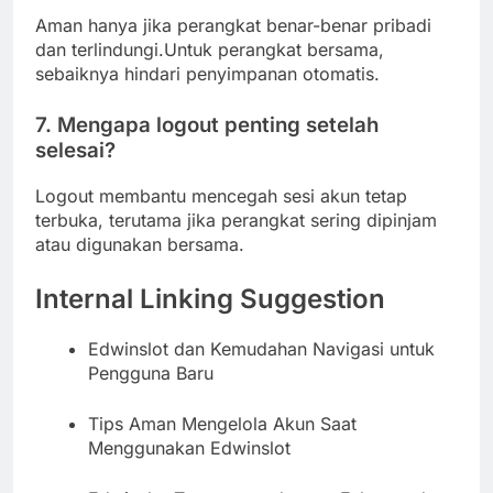
Aman hanya jika perangkat benar-benar pribadi
dan terlindungi.Untuk perangkat bersama,
sebaiknya hindari penyimpanan otomatis.
7. Mengapa logout penting setelah
selesai?
Logout membantu mencegah sesi akun tetap
terbuka, terutama jika perangkat sering dipinjam
atau digunakan bersama.
Internal Linking Suggestion
Edwinslot dan Kemudahan Navigasi untuk
Pengguna Baru
Tips Aman Mengelola Akun Saat
Menggunakan Edwinslot