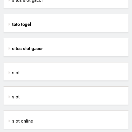
situs slot gacor
toto togel
situs slot gacor
slot
slot
slot online