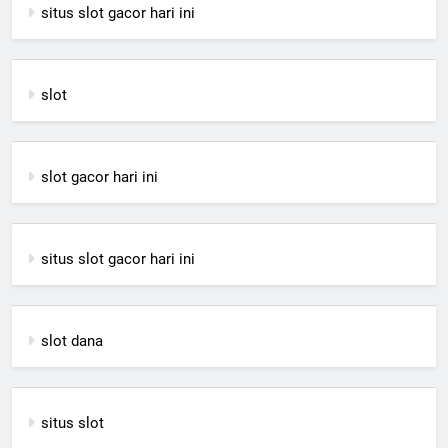
situs slot gacor hari ini
slot
slot gacor hari ini
situs slot gacor hari ini
slot dana
situs slot