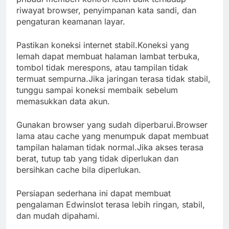
riwayat browser, penyimpanan kata sandi, dan
pengaturan keamanan layar.
Pastikan koneksi internet stabil.Koneksi yang
lemah dapat membuat halaman lambat terbuka,
tombol tidak merespons, atau tampilan tidak
termuat sempurna.Jika jaringan terasa tidak stabil,
tunggu sampai koneksi membaik sebelum
memasukkan data akun.
Gunakan browser yang sudah diperbarui.Browser
lama atau cache yang menumpuk dapat membuat
tampilan halaman tidak normal.Jika akses terasa
berat, tutup tab yang tidak diperlukan dan
bersihkan cache bila diperlukan.
Persiapan sederhana ini dapat membuat
pengalaman Edwinslot terasa lebih ringan, stabil,
dan mudah dipahami.