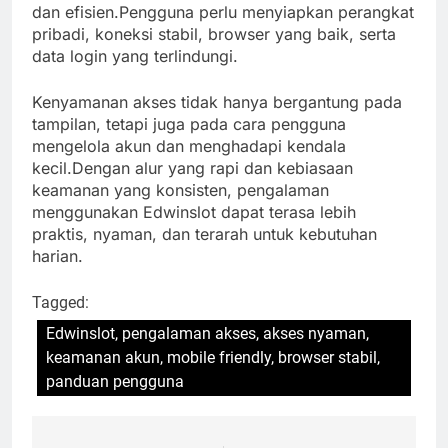
dan efisien.Pengguna perlu menyiapkan perangkat
pribadi, koneksi stabil, browser yang baik, serta
data login yang terlindungi.
Kenyamanan akses tidak hanya bergantung pada
tampilan, tetapi juga pada cara pengguna
mengelola akun dan menghadapi kendala
kecil.Dengan alur yang rapi dan kebiasaan
keamanan yang konsisten, pengalaman
menggunakan Edwinslot dapat terasa lebih
praktis, nyaman, dan terarah untuk kebutuhan
harian.
Tagged:
Edwinslot, pengalaman akses, akses nyaman,
keamanan akun, mobile friendly, browser stabil,
panduan pengguna