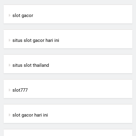
slot gacor
situs slot gacor hari ini
situs slot thailand
slot777
slot gacor hari ini