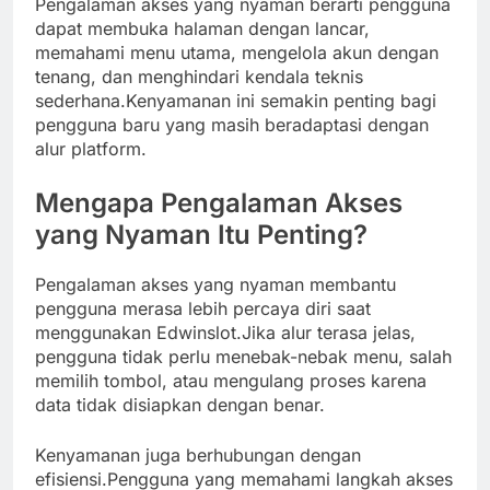
Pengalaman akses yang nyaman berarti pengguna
dapat membuka halaman dengan lancar,
memahami menu utama, mengelola akun dengan
tenang, dan menghindari kendala teknis
sederhana.Kenyamanan ini semakin penting bagi
pengguna baru yang masih beradaptasi dengan
alur platform.
Mengapa Pengalaman Akses
yang Nyaman Itu Penting?
Pengalaman akses yang nyaman membantu
pengguna merasa lebih percaya diri saat
menggunakan Edwinslot.Jika alur terasa jelas,
pengguna tidak perlu menebak-nebak menu, salah
memilih tombol, atau mengulang proses karena
data tidak disiapkan dengan benar.
Kenyamanan juga berhubungan dengan
efisiensi.Pengguna yang memahami langkah akses