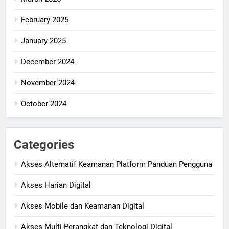
February 2025
January 2025
December 2024
November 2024
October 2024
Categories
Akses Alternatif Keamanan Platform Panduan Pengguna
Akses Harian Digital
Akses Mobile dan Keamanan Digital
Akses Multi-Perangkat dan Teknologi Digital