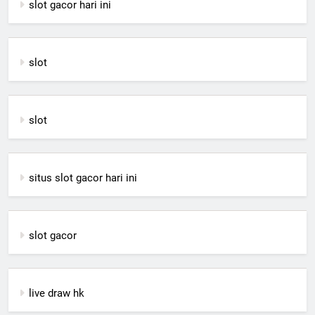
slot gacor hari ini
slot
slot
situs slot gacor hari ini
slot gacor
live draw hk