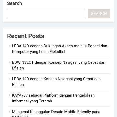
Search
SEARCH
Recent Posts
LEBAH4D dengan Dukungan Akses melalui Ponsel dan
Komputer yang Lebih Fleksibel
EDWINSLOT dengan Konsep Navigasi yang Cepat dan
Efisien
LEBAH4D dengan Konsep Navigasi yang Cepat dan
Efisien
KAYA787 sebagai Platform dengan Pengelolaan
Informasi yang Terarah
Mengenal Keunggulan Desain Mobile-Friendly pada