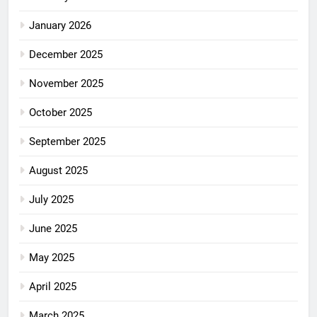
January 2026
December 2025
November 2025
October 2025
September 2025
August 2025
July 2025
June 2025
May 2025
April 2025
March 2025