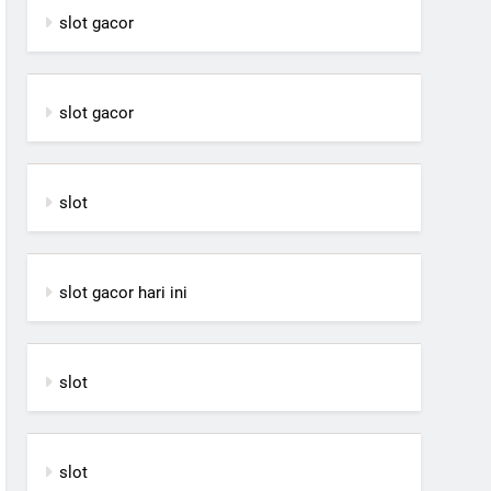
slot gacor
slot gacor
slot
slot gacor hari ini
slot
slot