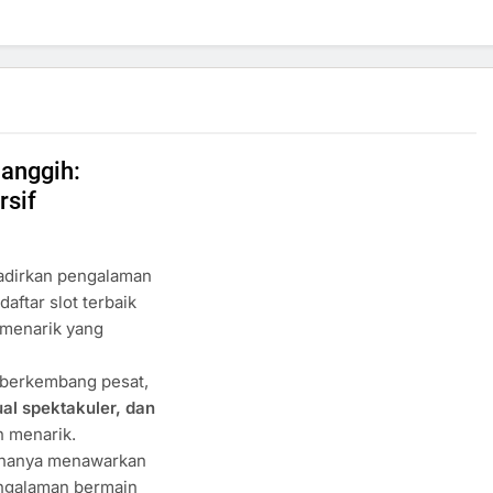
canggih:
rsif
hadirkan pengalaman
aftar slot terbaik
r menarik yang
h berkembang pesat,
ual spektakuler, dan
 menarik.
hanya menawarkan
engalaman bermain