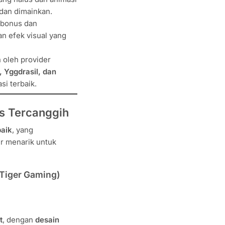
 dan dimainkan.
 bonus dan
n efek visual yang
oleh provider
, Yggdrasil, dan
si terbaik.
is Tercanggih
baik
, yang
ur menarik untuk
 Tiger Gaming)
t
, dengan
desain