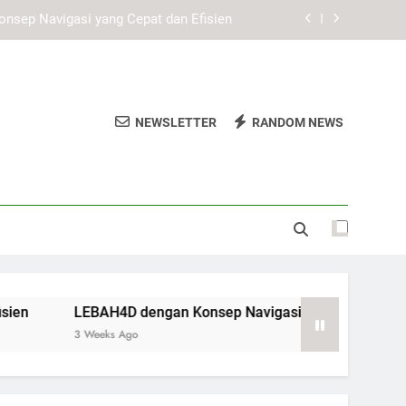
sep Navigasi yang Cepat dan Efisien
sep Navigasi yang Cepat dan Efisien
n Pengelolaan Informasi yang Terarah
NEWSLETTER
RANDOM NEWS
l dan Komputer yang Lebih Fleksibel
sep Navigasi yang Cepat dan Efisien
ub. Solusi Untuk Pengalaman Vape Yang Menyenangkan.
sep Navigasi yang Cepat dan Efisien
n Pengelolaan Informasi yang Terarah
EBAH4D dengan Konsep Navigasi yang Cepat dan Efisien
 Weeks Ago