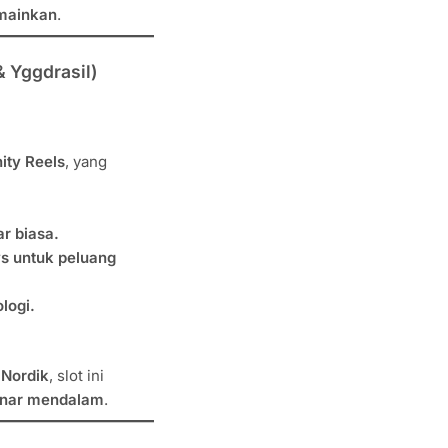
imainkan
.
& Yggdrasil)
nity Reels
, yang
r biasa.
s untuk peluang
logi.
 Nordik
, slot ini
enar mendalam
.