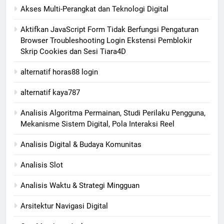
Akses Multi-Perangkat dan Teknologi Digital
Aktifkan JavaScript Form Tidak Berfungsi Pengaturan
Browser Troubleshooting Login Ekstensi Pemblokir
Skrip Cookies dan Sesi Tiara4D
alternatif horas88 login
alternatif kaya787
Analisis Algoritma Permainan, Studi Perilaku Pengguna,
Mekanisme Sistem Digital, Pola Interaksi Reel
Analisis Digital & Budaya Komunitas
Analisis Slot
Analisis Waktu & Strategi Mingguan
Arsitektur Navigasi Digital