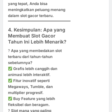
yang tepat, Anda bisa
meningkatkan peluang menang
dalam slot gacor terbaru.
4. Kesimpulan: Apa yang
Membuat Slot Gacor
Tahun Ini Lebih Menarik?
?
Apa yang membedakan slot
terbaru dari tahun-tahun
sebelumnya?
Grafis lebih canggih dan
animasi lebih interaktif.
Fitur inovatif seperti
Megaways, Tumble, dan
multiplier progresif.
Buy Feature yang lebih
fleksibel dan beragam.
?
Slot mana yang paling