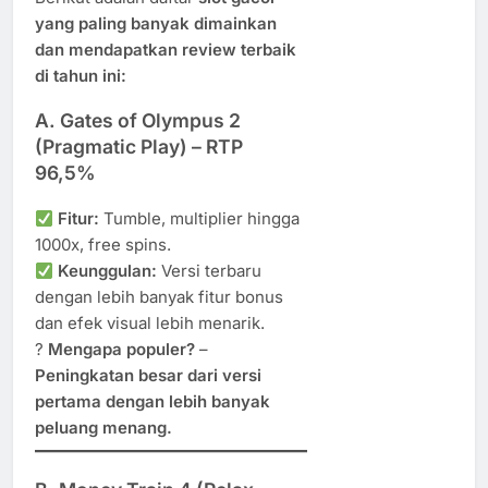
yang paling banyak dimainkan
dan mendapatkan review terbaik
di tahun ini:
A. Gates of Olympus 2
(Pragmatic Play) – RTP
96,5%
Fitur:
Tumble, multiplier hingga
1000x, free spins.
Keunggulan:
Versi terbaru
dengan lebih banyak fitur bonus
dan efek visual lebih menarik.
?
Mengapa populer?
–
Peningkatan besar dari versi
pertama dengan lebih banyak
peluang menang.