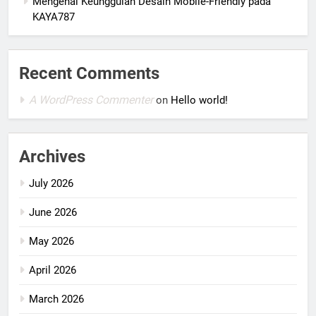
Mengenal Keunggulan Desain Mobile-Friendly pada
KAYA787
Recent Comments
A WordPress Commenter
on
Hello world!
Archives
July 2026
June 2026
May 2026
April 2026
March 2026