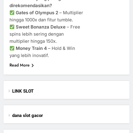
direkomendasikan?
Gates of Olympus 2
– Multiplier
hingga 1000x dan fitur tumble.
Sweet Bonanza Deluxe
– Free
spins lebih sering dengan
multiplier hingga 150x.
Money Train 4
– Hold & Win
yang lebih inovatif.
Read More
LINK SLOT
dana slot gacor