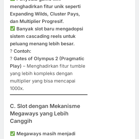
menghadirkan fitur unik seperti
Expanding Wilds, Cluster Pays,
dan Multiplier Progresif.
Banyak slot baru mengadopsi
sistem cascading reels untuk
peluang menang lebih besar.
?
Contoh:
?
Gates of Olympus 2 (Pragmatic
Play)
– Menghadirkan fitur tumble
yang lebih kompleks dengan
multiplier yang bisa mencapai
1000x.
C. Slot dengan Mekanisme
Megaways yang Lebih
Canggih
Megaways masih menjadi