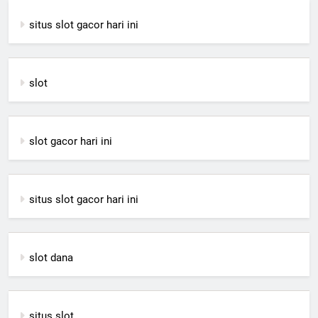
situs slot gacor hari ini
slot
slot gacor hari ini
situs slot gacor hari ini
slot dana
situs slot