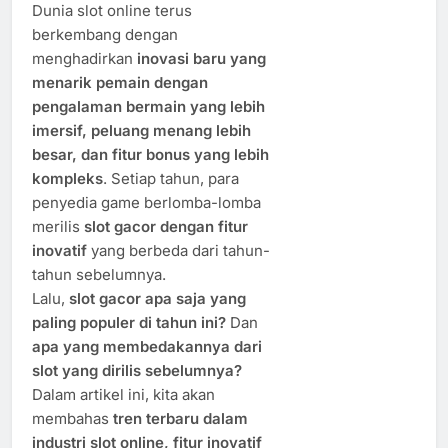
Dunia slot online terus
berkembang dengan
menghadirkan
inovasi baru yang
menarik pemain dengan
pengalaman bermain yang lebih
imersif, peluang menang lebih
besar, dan fitur bonus yang lebih
kompleks
. Setiap tahun, para
penyedia game berlomba-lomba
merilis
slot gacor dengan fitur
inovatif
yang berbeda dari tahun-
tahun sebelumnya.
Lalu,
slot gacor apa saja yang
paling populer di tahun ini?
Dan
apa yang membedakannya dari
slot yang dirilis sebelumnya?
Dalam artikel ini, kita akan
membahas
tren terbaru dalam
industri slot online, fitur inovatif