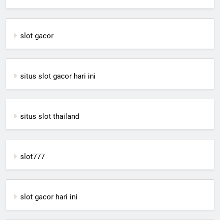
slot gacor
situs slot gacor hari ini
situs slot thailand
slot777
slot gacor hari ini