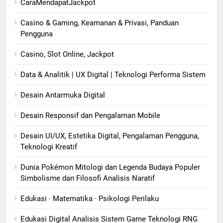
CaraMendapatJackpot
Casino & Gaming, Keamanan & Privasi, Panduan
Pengguna
Casino, Slot Online, Jackpot
Data & Analitik | UX Digital | Teknologi Performa Sistem
Desain Antarmuka Digital
Desain Responsif dan Pengalaman Mobile
Desain UI/UX, Estetika Digital, Pengalaman Pengguna,
Teknologi Kreatif
Dunia Pokémon Mitologi dan Legenda Budaya Populer
Simbolisme dan Filosofi Analisis Naratif
Edukasi · Matematika · Psikologi Perilaku
Edukasi Digital Analisis Sistem Game Teknologi RNG