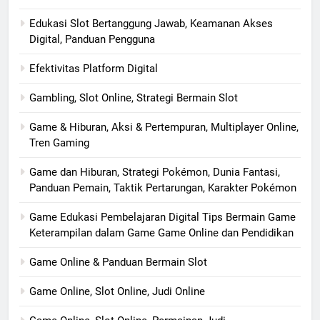
Edukasi Slot Bertanggung Jawab, Keamanan Akses
Digital, Panduan Pengguna
Efektivitas Platform Digital
Gambling, Slot Online, Strategi Bermain Slot
Game & Hiburan, Aksi & Pertempuran, Multiplayer Online,
Tren Gaming
Game dan Hiburan, Strategi Pokémon, Dunia Fantasi,
Panduan Pemain, Taktik Pertarungan, Karakter Pokémon
Game Edukasi Pembelajaran Digital Tips Bermain Game
Keterampilan dalam Game Game Online dan Pendidikan
Game Online & Panduan Bermain Slot
Game Online, Slot Online, Judi Online