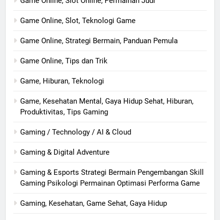
Game Online, Slot Online, Permainan Judi
Game Online, Slot, Teknologi Game
Game Online, Strategi Bermain, Panduan Pemula
Game Online, Tips dan Trik
Game, Hiburan, Teknologi
Game, Kesehatan Mental, Gaya Hidup Sehat, Hiburan,
Produktivitas, Tips Gaming
Gaming / Technology / AI & Cloud
Gaming & Digital Adventure
Gaming & Esports Strategi Bermain Pengembangan Skill
Gaming Psikologi Permainan Optimasi Performa Game
Gaming, Kesehatan, Game Sehat, Gaya Hidup