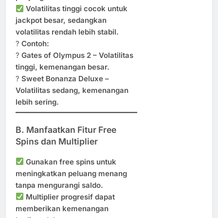
Volatilitas tinggi cocok untuk
jackpot besar, sedangkan
volatilitas rendah lebih stabil.
?
Contoh:
?
Gates of Olympus 2 – Volatilitas
tinggi, kemenangan besar.
?
Sweet Bonanza Deluxe –
Volatilitas sedang, kemenangan
lebih sering.
B. Manfaatkan Fitur Free
Spins dan Multiplier
Gunakan free spins untuk
meningkatkan peluang menang
tanpa mengurangi saldo.
Multiplier progresif dapat
memberikan kemenangan