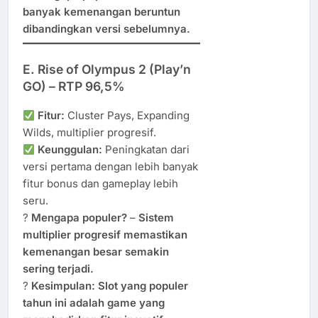
banyak kemenangan beruntun
dibandingkan versi sebelumnya.
E. Rise of Olympus 2 (Play’n
GO) – RTP 96,5%
Fitur:
Cluster Pays, Expanding
Wilds, multiplier progresif.
Keunggulan:
Peningkatan dari
versi pertama dengan lebih banyak
fitur bonus dan gameplay lebih
seru.
?
Mengapa populer?
–
Sistem
multiplier progresif memastikan
kemenangan besar semakin
sering terjadi.
?
Kesimpulan:
Slot yang populer
tahun ini adalah game yang