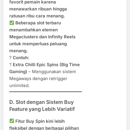
favorit pemain karena
menawarkan ribuan hingga
ratusan ribu cara menang.
Beberapa slot terbaru
menambahkan elemen
Megaclusters dan Infinity Reels
untuk memperluas peluang
menang.
?
Contoh:
?
Extra Chilli Epic Spins (Big Time
Gaming)
– Menggunakan sistem
Megaways dengan retrigger
unlimited.
D. Slot dengan Sistem Buy
Feature yang Lebih Variatif
Fitur Buy Spin kini lebih
fleksibel dengan berbagai pilihan