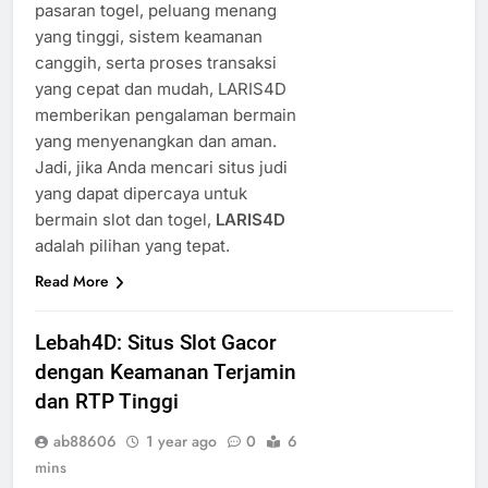
pasaran togel, peluang menang
yang tinggi, sistem keamanan
canggih, serta proses transaksi
yang cepat dan mudah, LARIS4D
memberikan pengalaman bermain
yang menyenangkan dan aman.
Jadi, jika Anda mencari situs judi
yang dapat dipercaya untuk
bermain slot dan togel,
LARIS4D
adalah pilihan yang tepat.
Read More
Lebah4D: Situs Slot Gacor
dengan Keamanan Terjamin
dan RTP Tinggi
ab88606
1 year ago
0
6
mins