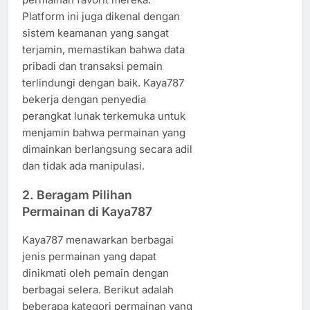
Platform ini juga dikenal dengan
sistem keamanan yang sangat
terjamin, memastikan bahwa data
pribadi dan transaksi pemain
terlindungi dengan baik. Kaya787
bekerja dengan penyedia
perangkat lunak terkemuka untuk
menjamin bahwa permainan yang
dimainkan berlangsung secara adil
dan tidak ada manipulasi.
2.
Beragam Pilihan
Permainan di Kaya787
Kaya787 menawarkan berbagai
jenis permainan yang dapat
dinikmati oleh pemain dengan
berbagai selera. Berikut adalah
beberapa kategori permainan yang