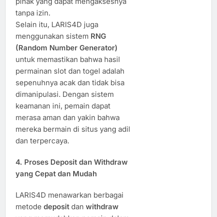
pihak yang dapat mengaksesnya
tanpa izin.
Selain itu, LARIS4D juga
menggunakan sistem
RNG
(Random Number Generator)
untuk memastikan bahwa hasil
permainan slot dan togel adalah
sepenuhnya acak dan tidak bisa
dimanipulasi. Dengan sistem
keamanan ini, pemain dapat
merasa aman dan yakin bahwa
mereka bermain di situs yang adil
dan terpercaya.
4.
Proses Deposit dan Withdraw
yang Cepat dan Mudah
LARIS4D menawarkan berbagai
metode
deposit
dan
withdraw