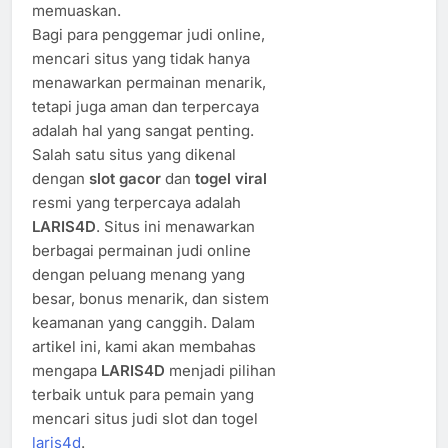
memuaskan.
Bagi para penggemar judi online,
mencari situs yang tidak hanya
menawarkan permainan menarik,
tetapi juga aman dan terpercaya
adalah hal yang sangat penting.
Salah satu situs yang dikenal
dengan
slot gacor
dan
togel viral
resmi yang terpercaya adalah
LARIS4D
. Situs ini menawarkan
berbagai permainan judi online
dengan peluang menang yang
besar, bonus menarik, dan sistem
keamanan yang canggih. Dalam
artikel ini, kami akan membahas
mengapa
LARIS4D
menjadi pilihan
terbaik untuk para pemain yang
mencari situs judi slot dan togel
laris4d
.