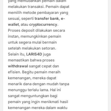
yang memudahkan pemain dalam
melakukan transaksi. Pemain dapat
memilih metode pembayaran yang
sesuai, seperti
transfer bank
,
e-
wallet
, atau
cryptocurrency
.
Proses deposit dilakukan secara
instan, memungkinkan pemain
untuk segera mulai bermain
setelah melakukan setoran.
Selain itu,
LARIS4D
juga
memastikan bahwa proses
withdrawal
sangat cepat dan
efisien. Begitu pemain meraih
kemenangan, mereka dapat
menarik dana dengan mudah tanpa
menunggu terlalu lama. Hal ini
sangat menguntungkan bagi
pemain yang ingin menikmati hasil
kemenangan mereka dalam waktu