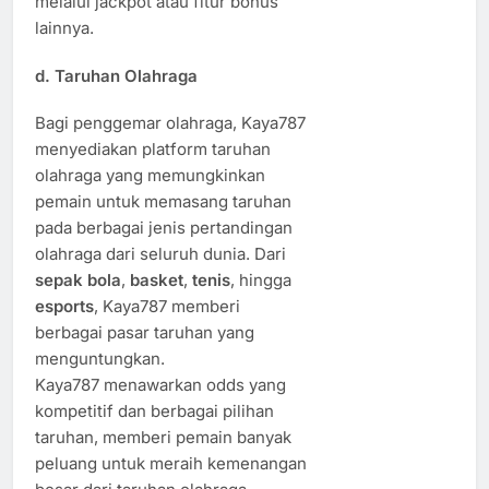
melalui jackpot atau fitur bonus
lainnya.
d.
Taruhan Olahraga
Bagi penggemar olahraga, Kaya787
menyediakan platform taruhan
olahraga yang memungkinkan
pemain untuk memasang taruhan
pada berbagai jenis pertandingan
olahraga dari seluruh dunia. Dari
sepak bola
,
basket
,
tenis
, hingga
esports
, Kaya787 memberi
berbagai pasar taruhan yang
menguntungkan.
Kaya787 menawarkan odds yang
kompetitif dan berbagai pilihan
taruhan, memberi pemain banyak
peluang untuk meraih kemenangan