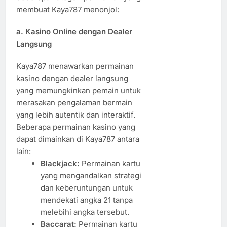
membuat Kaya787 menonjol:
a.
Kasino Online dengan Dealer
Langsung
Kaya787 menawarkan permainan
kasino dengan dealer langsung
yang memungkinkan pemain untuk
merasakan pengalaman bermain
yang lebih autentik dan interaktif.
Beberapa permainan kasino yang
dapat dimainkan di Kaya787 antara
lain:
Blackjack:
Permainan kartu
yang mengandalkan strategi
dan keberuntungan untuk
mendekati angka 21 tanpa
melebihi angka tersebut.
Baccarat:
Permainan kartu