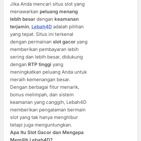
Jika Anda mencari situs slot yang
menawarkan
peluang menang
lebih besar
dengan
keamanan
terjamin
,
Lebah4D
adalah pilihan
yang tepat. Situs ini terkenal
dengan permainan
slot gacor
yang
memberikan pembayaran lebih
sering dan lebih besar, didukung
dengan
RTP tinggi
yang
meningkatkan peluang Anda untuk
meraih kemenangan besar.
Dengan berbagai fitur menarik,
bonus melimpah, dan sistem
keamanan yang canggih, Lebah4D
memberikan pengalaman bermain
slot yang tak hanya menghibur
tetapi juga menguntungkan.
Apa Itu Slot Gacor dan Mengapa
Memilih Lebah4D?