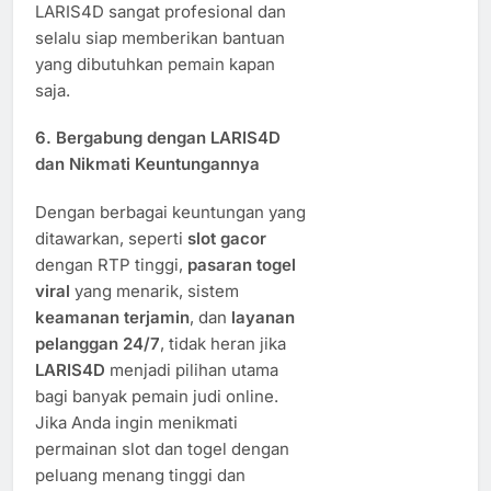
LARIS4D sangat profesional dan
selalu siap memberikan bantuan
yang dibutuhkan pemain kapan
saja.
6.
Bergabung dengan LARIS4D
dan Nikmati Keuntungannya
Dengan berbagai keuntungan yang
ditawarkan, seperti
slot gacor
dengan RTP tinggi,
pasaran togel
viral
yang menarik, sistem
keamanan terjamin
, dan
layanan
pelanggan 24/7
, tidak heran jika
LARIS4D
menjadi pilihan utama
bagi banyak pemain judi online.
Jika Anda ingin menikmati
permainan slot dan togel dengan
peluang menang tinggi dan