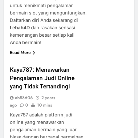
untuk menikmati pengalaman
bermain slot yang menguntungkan.
Daftarkan diri Anda sekarang di
Lebah4D
dan rasakan sensasi
kemenangan besar setiap kali
Anda bermain!
Read More
Kaya787: Menawarkan
Pengalaman Judi Online
yang Tidak Tertandingi
ab88606
2 years
ago
0
10 mins
Kaya787 adalah platform judi
online yang menawarkan
pengalaman bermain yang luar
biasa dengan berbagai permainan