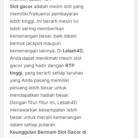
Slot gacor
adalah mesin slot yang
memiliki frekuensi pembayaran
lebih tinggi. Ini berarti mesin ini
lebih sering memberikan
kemenangan besar, baik dalam
bentuk jackpot maupun
kemenangan lainnya. Di
Lebah4D
,
Anda dapat menikmati mesin slot
gacor yang hadir dengan
RTP
tinggi
, yang berarti setiap taruhan
yang Anda pasang memiliki
peluang lebih besar untuk
mendapatkan hadiah besar.
Dengan fitur-fitur ini, Lebah4D
menawarkan kesempatan lebih
besar untuk meraih kemenangan
dalam setiap putaran.
Keunggulan Bermain Slot Gacor di