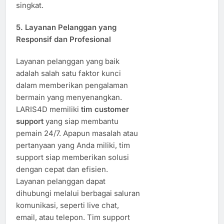
singkat.
5.
Layanan Pelanggan yang
Responsif dan Profesional
Layanan pelanggan yang baik
adalah salah satu faktor kunci
dalam memberikan pengalaman
bermain yang menyenangkan.
LARIS4D memiliki
tim customer
support
yang siap membantu
pemain 24/7. Apapun masalah atau
pertanyaan yang Anda miliki, tim
support siap memberikan solusi
dengan cepat dan efisien.
Layanan pelanggan dapat
dihubungi melalui berbagai saluran
komunikasi, seperti live chat,
email, atau telepon. Tim support