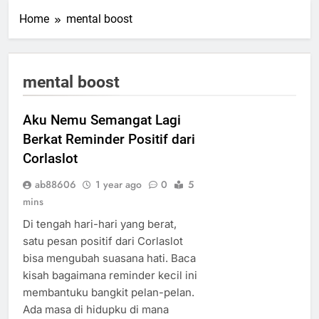
Home
mental boost
mental boost
Aku Nemu Semangat Lagi
Berkat Reminder Positif dari
Corlaslot
ab88606
1 year ago
0
5
mins
Di tengah hari-hari yang berat,
satu pesan positif dari Corlaslot
bisa mengubah suasana hati. Baca
kisah bagaimana reminder kecil ini
membantuku bangkit pelan-pelan.
Ada masa di hidupku di mana