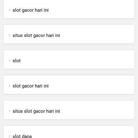
slot gacor hari ini
situs slot gacor hari ini
slot
slot gacor hari ini
situs slot gacor hari ini
slot dana