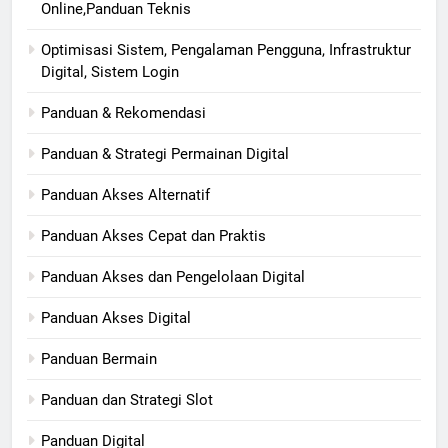
Online,Panduan Teknis
Optimisasi Sistem, Pengalaman Pengguna, Infrastruktur
Digital, Sistem Login
Panduan & Rekomendasi
Panduan & Strategi Permainan Digital
Panduan Akses Alternatif
Panduan Akses Cepat dan Praktis
Panduan Akses dan Pengelolaan Digital
Panduan Akses Digital
Panduan Bermain
Panduan dan Strategi Slot
Panduan Digital