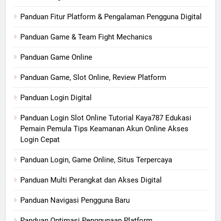
Panduan Fitur Platform & Pengalaman Pengguna Digital
Panduan Game & Team Fight Mechanics
Panduan Game Online
Panduan Game, Slot Online, Review Platform
Panduan Login Digital
Panduan Login Slot Online Tutorial Kaya787 Edukasi
Pemain Pemula Tips Keamanan Akun Online Akses
Login Cepat
Panduan Login, Game Online, Situs Terpercaya
Panduan Multi Perangkat dan Akses Digital
Panduan Navigasi Pengguna Baru
Panduan Optimasi Penggunaan Platform