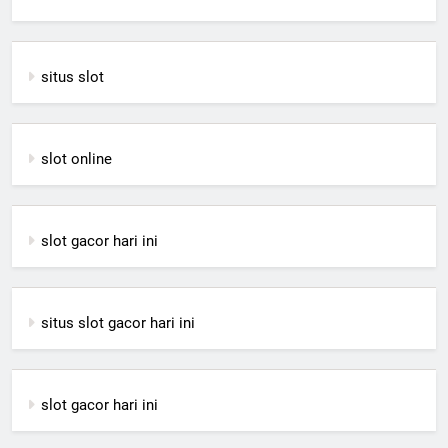
situs slot
slot online
slot gacor hari ini
situs slot gacor hari ini
slot gacor hari ini