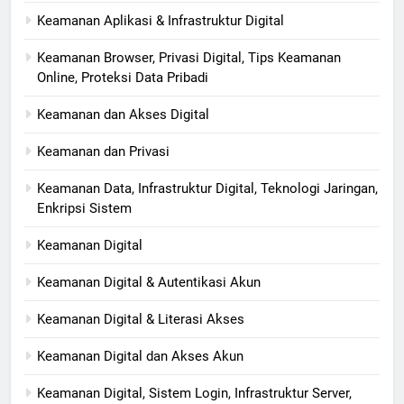
Keamanan Aplikasi & Infrastruktur Digital
Keamanan Browser, Privasi Digital, Tips Keamanan
Online, Proteksi Data Pribadi
Keamanan dan Akses Digital
Keamanan dan Privasi
Keamanan Data, Infrastruktur Digital, Teknologi Jaringan,
Enkripsi Sistem
Keamanan Digital
Keamanan Digital & Autentikasi Akun
Keamanan Digital & Literasi Akses
Keamanan Digital dan Akses Akun
Keamanan Digital, Sistem Login, Infrastruktur Server,