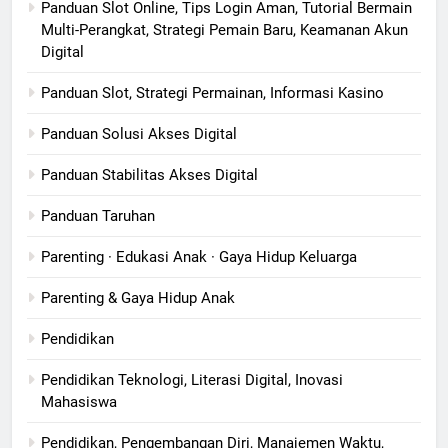
Panduan Slot Online, Tips Login Aman, Tutorial Bermain
Multi-Perangkat, Strategi Pemain Baru, Keamanan Akun
Digital
Panduan Slot, Strategi Permainan, Informasi Kasino
Panduan Solusi Akses Digital
Panduan Stabilitas Akses Digital
Panduan Taruhan
Parenting · Edukasi Anak · Gaya Hidup Keluarga
Parenting & Gaya Hidup Anak
Pendidikan
Pendidikan Teknologi, Literasi Digital, Inovasi
Mahasiswa
Pendidikan, Pengembangan Diri, Manajemen Waktu,