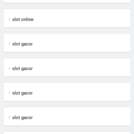
slot online
slot gacor
slot gacor
slot gacor
slot gacor