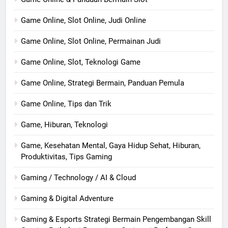
Game Online, Slot Online, Judi Online
Game Online, Slot Online, Permainan Judi
Game Online, Slot, Teknologi Game
Game Online, Strategi Bermain, Panduan Pemula
Game Online, Tips dan Trik
Game, Hiburan, Teknologi
Game, Kesehatan Mental, Gaya Hidup Sehat, Hiburan,
Produktivitas, Tips Gaming
Gaming / Technology / AI & Cloud
Gaming & Digital Adventure
Gaming & Esports Strategi Bermain Pengembangan Skill