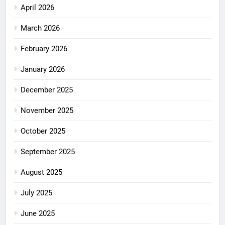
April 2026
March 2026
February 2026
January 2026
December 2025
November 2025
October 2025
September 2025
August 2025
July 2025
June 2025