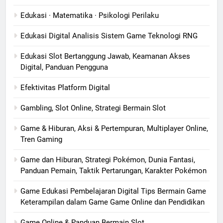
Edukasi · Matematika · Psikologi Perilaku
Edukasi Digital Analisis Sistem Game Teknologi RNG
Edukasi Slot Bertanggung Jawab, Keamanan Akses
Digital, Panduan Pengguna
Efektivitas Platform Digital
Gambling, Slot Online, Strategi Bermain Slot
Game & Hiburan, Aksi & Pertempuran, Multiplayer Online,
Tren Gaming
Game dan Hiburan, Strategi Pokémon, Dunia Fantasi,
Panduan Pemain, Taktik Pertarungan, Karakter Pokémon
Game Edukasi Pembelajaran Digital Tips Bermain Game
Keterampilan dalam Game Game Online dan Pendidikan
Game Online & Panduan Bermain Slot