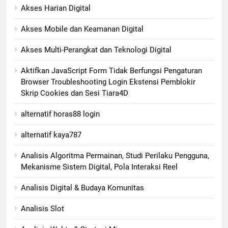
Akses Harian Digital
Akses Mobile dan Keamanan Digital
Akses Multi-Perangkat dan Teknologi Digital
Aktifkan JavaScript Form Tidak Berfungsi Pengaturan
Browser Troubleshooting Login Ekstensi Pemblokir
Skrip Cookies dan Sesi Tiara4D
alternatif horas88 login
alternatif kaya787
Analisis Algoritma Permainan, Studi Perilaku Pengguna,
Mekanisme Sistem Digital, Pola Interaksi Reel
Analisis Digital & Budaya Komunitas
Analisis Slot