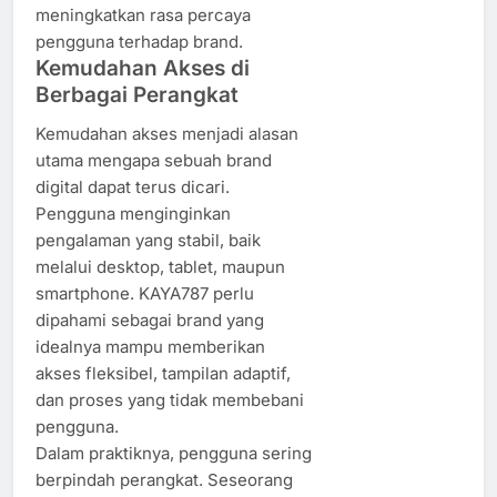
meningkatkan rasa percaya
pengguna terhadap brand.
Kemudahan Akses di
Berbagai Perangkat
Kemudahan akses menjadi alasan
utama mengapa sebuah brand
digital dapat terus dicari.
Pengguna menginginkan
pengalaman yang stabil, baik
melalui desktop, tablet, maupun
smartphone. KAYA787 perlu
dipahami sebagai brand yang
idealnya mampu memberikan
akses fleksibel, tampilan adaptif,
dan proses yang tidak membebani
pengguna.
Dalam praktiknya, pengguna sering
berpindah perangkat. Seseorang