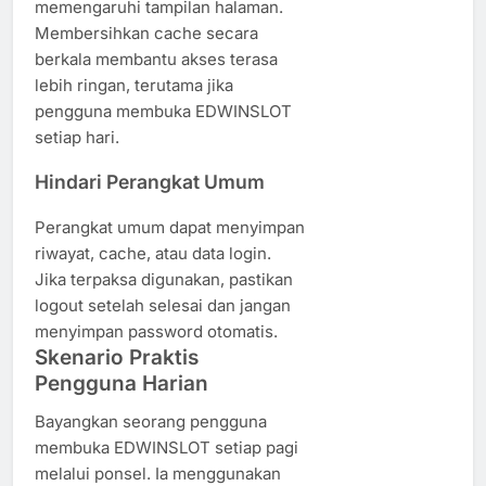
memengaruhi tampilan halaman.
Membersihkan cache secara
berkala membantu akses terasa
lebih ringan, terutama jika
pengguna membuka EDWINSLOT
setiap hari.
Hindari Perangkat Umum
Perangkat umum dapat menyimpan
riwayat, cache, atau data login.
Jika terpaksa digunakan, pastikan
logout setelah selesai dan jangan
menyimpan password otomatis.
Skenario Praktis
Pengguna Harian
Bayangkan seorang pengguna
membuka EDWINSLOT setiap pagi
melalui ponsel. Ia menggunakan