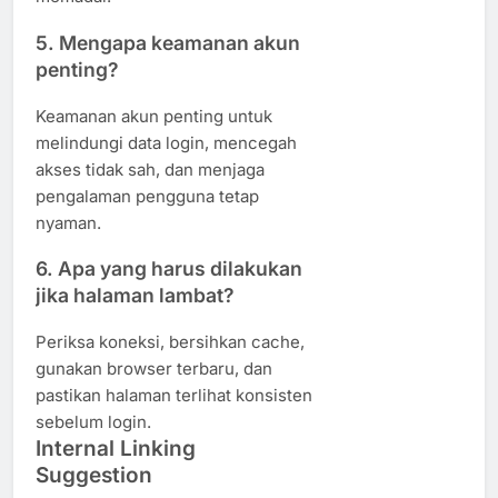
5. Mengapa keamanan akun
penting?
Keamanan akun penting untuk
melindungi data login, mencegah
akses tidak sah, dan menjaga
pengalaman pengguna tetap
nyaman.
6. Apa yang harus dilakukan
jika halaman lambat?
Periksa koneksi, bersihkan cache,
gunakan browser terbaru, dan
pastikan halaman terlihat konsisten
sebelum login.
Internal Linking
Suggestion