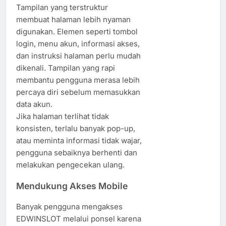
Tampilan yang terstruktur
membuat halaman lebih nyaman
digunakan. Elemen seperti tombol
login, menu akun, informasi akses,
dan instruksi halaman perlu mudah
dikenali. Tampilan yang rapi
membantu pengguna merasa lebih
percaya diri sebelum memasukkan
data akun.
Jika halaman terlihat tidak
konsisten, terlalu banyak pop-up,
atau meminta informasi tidak wajar,
pengguna sebaiknya berhenti dan
melakukan pengecekan ulang.
Mendukung Akses Mobile
Banyak pengguna mengakses
EDWINSLOT melalui ponsel karena