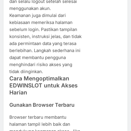
dan selalu logout setelah selesai
menggunakan akun.
Keamanan juga dimulai dari
kebiasaan memeriksa halaman
sebelum login. Pastikan tampilan
konsisten, instruksi jelas, dan tidak
ada permintaan data yang terasa
berlebihan. Langkah sederhana ini
dapat membantu pengguna
menghindari risiko akses yang
tidak diinginkan.
Cara Mengoptimalkan
EDWINSLOT untuk Akses
Harian
Gunakan Browser Terbaru
Browser terbaru membantu
halaman tampil lebih baik dan