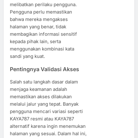
melibatkan perilaku pengguna.
Pengguna perlu memastikan
bahwa mereka mengakses
halaman yang benar, tidak
membagikan informasi sensitif
kepada pihak lain, serta
menggunakan kombinasi kata
sandi yang kuat.
Pentingnya Validasi Akses
Salah satu langkah dasar dalam
menjaga keamanan adalah
memastikan akses dilakukan
melalui jalur yang tepat. Banyak
pengguna mencari variasi seperti
KAYA787 resmi atau KAYA787
alternatif karena ingin menemukan
halaman yang sesuai. Dalam hal ini,