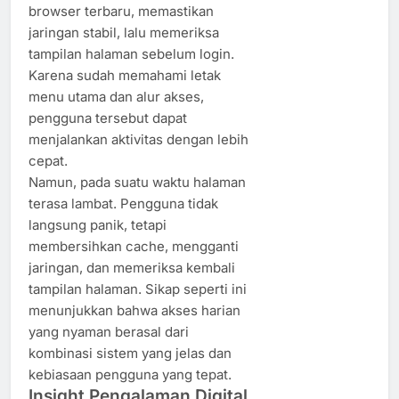
browser terbaru, memastikan
jaringan stabil, lalu memeriksa
tampilan halaman sebelum login.
Karena sudah memahami letak
menu utama dan alur akses,
pengguna tersebut dapat
menjalankan aktivitas dengan lebih
cepat.
Namun, pada suatu waktu halaman
terasa lambat. Pengguna tidak
langsung panik, tetapi
membersihkan cache, mengganti
jaringan, dan memeriksa kembali
tampilan halaman. Sikap seperti ini
menunjukkan bahwa akses harian
yang nyaman berasal dari
kombinasi sistem yang jelas dan
kebiasaan pengguna yang tepat.
Insight Pengalaman Digital