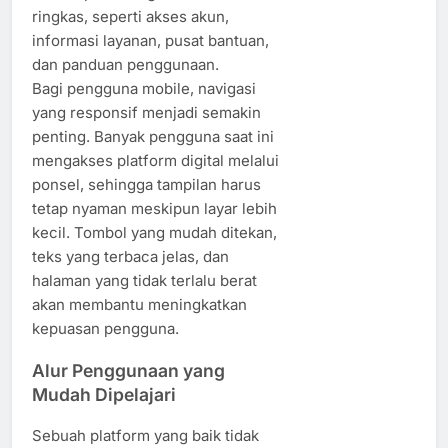
ringkas, seperti akses akun,
informasi layanan, pusat bantuan,
dan panduan penggunaan.
Bagi pengguna mobile, navigasi
yang responsif menjadi semakin
penting. Banyak pengguna saat ini
mengakses platform digital melalui
ponsel, sehingga tampilan harus
tetap nyaman meskipun layar lebih
kecil. Tombol yang mudah ditekan,
teks yang terbaca jelas, dan
halaman yang tidak terlalu berat
akan membantu meningkatkan
kepuasan pengguna.
Alur Penggunaan yang
Mudah Dipelajari
Sebuah platform yang baik tidak