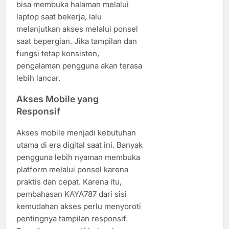
bisa membuka halaman melalui
laptop saat bekerja, lalu
melanjutkan akses melalui ponsel
saat bepergian. Jika tampilan dan
fungsi tetap konsisten,
pengalaman pengguna akan terasa
lebih lancar.
Akses Mobile yang
Responsif
Akses mobile menjadi kebutuhan
utama di era digital saat ini. Banyak
pengguna lebih nyaman membuka
platform melalui ponsel karena
praktis dan cepat. Karena itu,
pembahasan KAYA787 dari sisi
kemudahan akses perlu menyoroti
pentingnya tampilan responsif.