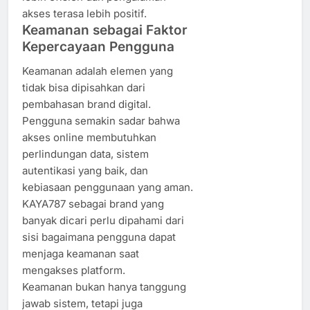
akses terasa lebih positif.
Keamanan sebagai Faktor
Kepercayaan Pengguna
Keamanan adalah elemen yang
tidak bisa dipisahkan dari
pembahasan brand digital.
Pengguna semakin sadar bahwa
akses online membutuhkan
perlindungan data, sistem
autentikasi yang baik, dan
kebiasaan penggunaan yang aman.
KAYA787 sebagai brand yang
banyak dicari perlu dipahami dari
sisi bagaimana pengguna dapat
menjaga keamanan saat
mengakses platform.
Keamanan bukan hanya tanggung
jawab sistem, tetapi juga