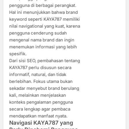
pengguna di berbagai perangkat.
Hal ini menunjukkan bahwa brand
keyword seperti KAYA787 memiliki
nilai navigational yang kuat, karena
pengguna cenderung sudah
mengenal nama brand dan ingin
menemukan informasi yang lebih
spesifik.
Dari sisi SEO, pembahasan tentang
KAYA787 perlu disusun secara
informatif, natural, dan tidak
berlebihan. Fokus utama bukan
sekadar menyebut brand berulang
kali, melainkan menjelaskan
konteks pengalaman pengguna
secara lengkap agar pembaca
mendapatkan manfaat nyata.
Navigasi KAYA787 yang