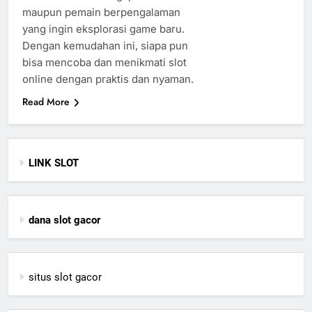
maupun pemain berpengalaman
yang ingin eksplorasi game baru.
Dengan kemudahan ini, siapa pun
bisa mencoba dan menikmati slot
online dengan praktis dan nyaman.
Read More
LINK SLOT
dana slot gacor
situs slot gacor