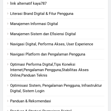
link alternatif kaya787
Literasi Brand Digital & Fitur Pengguna
Manajemen Informasi Digital
Manajemen Sistem dan Efisiensi Digital
Navigasi Digital, Performa Akses, User Experience
Navigasi Platform dan Pengalaman Pengguna
Optimasi Performa Digital,Tips Koneksi
Internet,Pengalaman Pengguna,Stabilitas Akses
Online,Panduan Teknis
Optimisasi Sistem, Pengalaman Pengguna, Infrastruktur
Digital, Sistem Login
Panduan & Rekomendasi