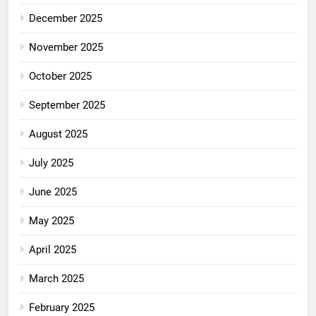
December 2025
November 2025
October 2025
September 2025
August 2025
July 2025
June 2025
May 2025
April 2025
March 2025
February 2025