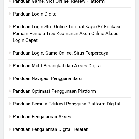
Panduan Game, Slot Online, Review Platform
Panduan Login Digital
Panduan Login Slot Online Tutorial Kaya787 Edukasi
Pemain Pemula Tips Keamanan Akun Online Akses
Login Cepat
Panduan Login, Game Online, Situs Terpercaya
Panduan Multi Perangkat dan Akses Digital
Panduan Navigasi Pengguna Baru
Panduan Optimasi Penggunaan Platform
Panduan Pemula Edukasi Pengguna Platform Digital
Panduan Pengalaman Akses
Panduan Pengalaman Digital Terarah