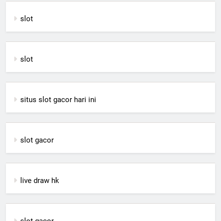
slot
slot
situs slot gacor hari ini
slot gacor
live draw hk