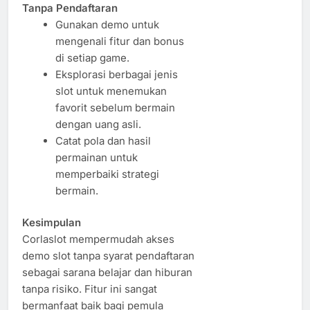
Tanpa Pendaftaran
Gunakan demo untuk
mengenali fitur dan bonus
di setiap game.
Eksplorasi berbagai jenis
slot untuk menemukan
favorit sebelum bermain
dengan uang asli.
Catat pola dan hasil
permainan untuk
memperbaiki strategi
bermain.
Kesimpulan
Corlaslot mempermudah akses
demo slot tanpa syarat pendaftaran
sebagai sarana belajar dan hiburan
tanpa risiko. Fitur ini sangat
bermanfaat baik bagi pemula