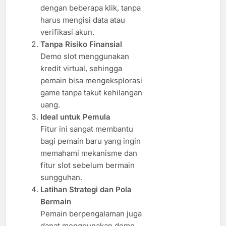
dengan beberapa klik, tanpa
harus mengisi data atau
verifikasi akun.
Tanpa Risiko Finansial
Demo slot menggunakan
kredit virtual, sehingga
pemain bisa mengeksplorasi
game tanpa takut kehilangan
uang.
Ideal untuk Pemula
Fitur ini sangat membantu
bagi pemain baru yang ingin
memahami mekanisme dan
fitur slot sebelum bermain
sungguhan.
Latihan Strategi dan Pola
Bermain
Pemain berpengalaman juga
dapat menggunakan demo