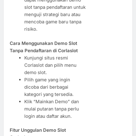
slot tanpa pendaftaran untuk
menguji strategi baru atau
mencoba game baru tanpa
risiko.
Cara Menggunakan Demo Slot
Tanpa Pendaftaran di Corlaslot
Kunjungi situs resmi
Corlaslot dan pilih menu
demo slot.
Pilih game yang ingin
dicoba dari berbagai
kategori yang tersedia.
Klik “Mainkan Demo” dan
mulai putaran tanpa perlu
login atau daftar akun.
Fitur Unggulan Demo Slot