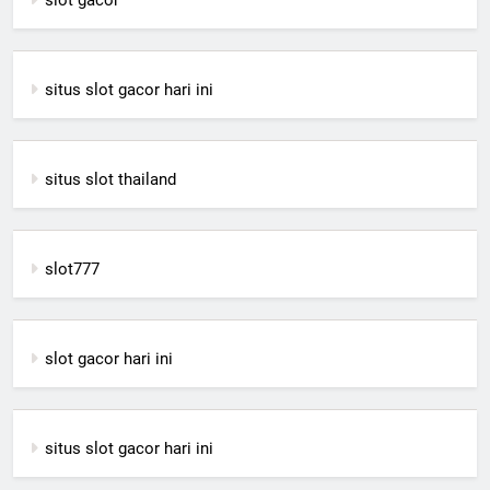
slot gacor
situs slot gacor hari ini
situs slot thailand
slot777
slot gacor hari ini
situs slot gacor hari ini