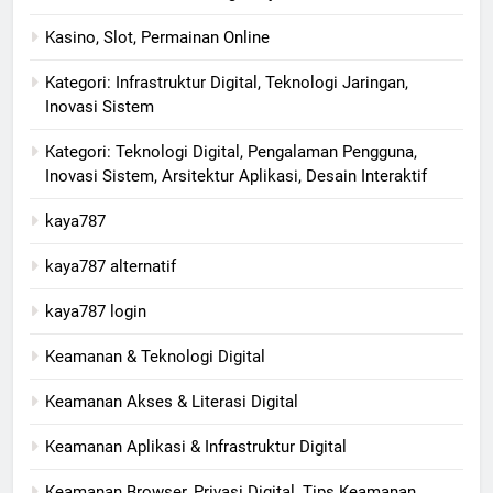
Kasino, Slot, Permainan Online
Kategori: Infrastruktur Digital, Teknologi Jaringan,
Inovasi Sistem
Kategori: Teknologi Digital, Pengalaman Pengguna,
Inovasi Sistem, Arsitektur Aplikasi, Desain Interaktif
kaya787
kaya787 alternatif
kaya787 login
Keamanan & Teknologi Digital
Keamanan Akses & Literasi Digital
Keamanan Aplikasi & Infrastruktur Digital
Keamanan Browser, Privasi Digital, Tips Keamanan