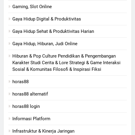
Gaming, Slot Online
Gaya Hidup Digital & Produktivitas
Gaya Hidup Sehat & Produktivitas Harian
Gaya Hidup, Hiburan, Judi Online
Hiburan & Pop Culture Pendidikan & Pengembangan
Karakter Studi Cerita & Lore Strategi & Game Interaksi
Sosial & Komunitas Filosofi & Inspirasi Fiksi
horas88
horas88 alternatif
horas88 login
Informasi Platform
Infrastruktur & Kinerja Jaringan