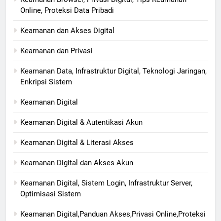
Online, Proteksi Data Pribadi
Keamanan dan Akses Digital
Keamanan dan Privasi
Keamanan Data, Infrastruktur Digital, Teknologi Jaringan,
Enkripsi Sistem
Keamanan Digital
Keamanan Digital & Autentikasi Akun
Keamanan Digital & Literasi Akses
Keamanan Digital dan Akses Akun
Keamanan Digital, Sistem Login, Infrastruktur Server,
Optimisasi Sistem
Keamanan Digital,Panduan Akses,Privasi Online,Proteksi