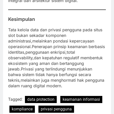
integral dari arsitektur sistem digital.
Kesimpulan
Tata kelola data dan privasi pengguna pada situs
slot bukan sekadar komponen
administrasi,melainkan pondasi kepercayaan
operasional.Penerapan prinsip keamanan berbasis
identitas,penggunaan enkripsi,total
observability,dan kepatuhan regulatif membentuk
ekosistem yang aman dan bertanggung
jawab.Privasi yang terlindungi menunjukkan
bahwa sistem tidak hanya berfungsi secara
teknis,melainkan juga menghormati hak pengguna
dalam ruang digital modern.
Tagged:
data protection
keamanan informasi
kompliance
privasi pengguna