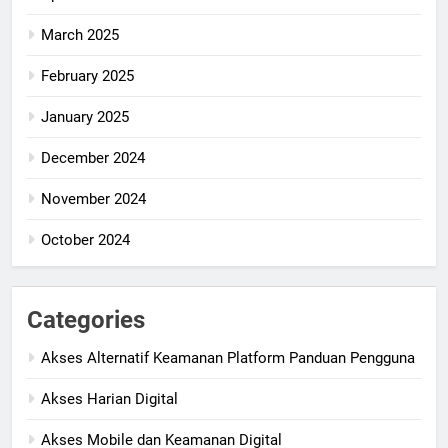
March 2025
February 2025
January 2025
December 2024
November 2024
October 2024
Categories
Akses Alternatif Keamanan Platform Panduan Pengguna
Akses Harian Digital
Akses Mobile dan Keamanan Digital