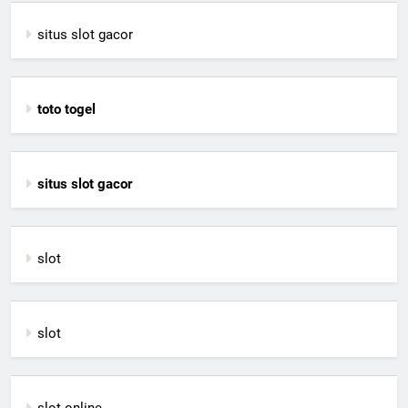
situs slot gacor
toto togel
situs slot gacor
slot
slot