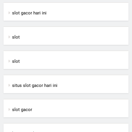
slot gacor hari ini
slot
slot
situs slot gacor hari ini
slot gacor