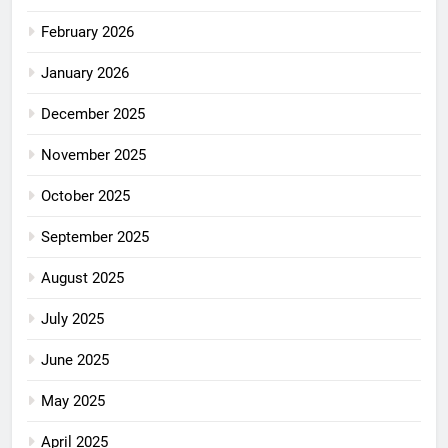
February 2026
January 2026
December 2025
November 2025
October 2025
September 2025
August 2025
July 2025
June 2025
May 2025
April 2025