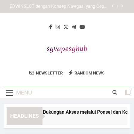
Skip
LEBAH4D dengan Konsep Navigasi yang Cepat
to
dan Efisien
content
KAYA787 sebagai Platform dengan Pengelolaan
Informasi yang Terarah
LEBAH4D dengan Dukungan Akses melalui
Ponsel dan Komputer yang Lebih Fleksibel
EDWINSLOT dengan Konsep Navigasi yang Cepat
dan Efisien
LEBAH4D dengan Konsep Navigasi yang Cepat
dan Efisien
SG Vapes Hub
Temukan Berbagai Produk Vape Dan
KAYA787 sebagai Platform dengan Pengelolaan
NEWSLETTER
RANDOM NEWS
Informasi yang Terarah
Aksesori Berkualitas Di SG Vapes Hub.
Solusi Untuk Pengalaman Vape Yang
MENU
Menyenangkan.
BAH4D dengan Dukungan Akses melalui Ponsel dan Komputer 
HEADLINES
Weeks Ago