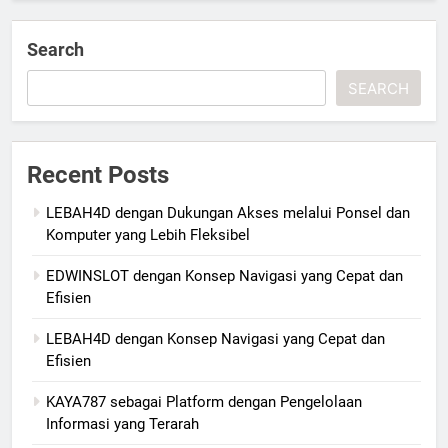
Search
SEARCH
Recent Posts
LEBAH4D dengan Dukungan Akses melalui Ponsel dan
Komputer yang Lebih Fleksibel
EDWINSLOT dengan Konsep Navigasi yang Cepat dan
Efisien
LEBAH4D dengan Konsep Navigasi yang Cepat dan
Efisien
KAYA787 sebagai Platform dengan Pengelolaan
Informasi yang Terarah