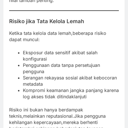
nilai tambah penting.
Risiko jika Tata Kelola Lemah
Ketika tata kelola data lemah,beberapa risiko
dapat muncul:
Eksposur data sensitif akibat salah
konfigurasi
Penggunaan data tanpa persetujuan
pengguna
Serangan rekayasa sosial akibat kebocoran
metadata
Kompromi keamanan jangka panjang karena
log akses tidak ditindaklanjuti
Risiko ini bukan hanya berdampak
teknis,melainkan reputasional.Jika pengguna
kehilangan kepercayaan,mereka berhenti