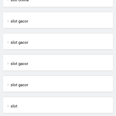
slot online
slot gacor
slot gacor
slot gacor
slot gacor
slot