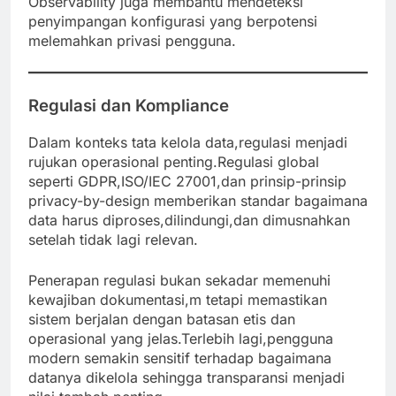
Observability juga membantu mendeteksi
penyimpangan konfigurasi yang berpotensi
melemahkan privasi pengguna.
Regulasi dan Kompliance
Dalam konteks tata kelola data,regulasi menjadi
rujukan operasional penting.Regulasi global
seperti GDPR,ISO/IEC 27001,dan prinsip-prinsip
privacy-by-design memberikan standar bagaimana
data harus diproses,dilindungi,dan dimusnahkan
setelah tidak lagi relevan.
Penerapan regulasi bukan sekadar memenuhi
kewajiban dokumentasi,m tetapi memastikan
sistem berjalan dengan batasan etis dan
operasional yang jelas.Terlebih lagi,pengguna
modern semakin sensitif terhadap bagaimana
datanya dikelola sehingga transparansi menjadi