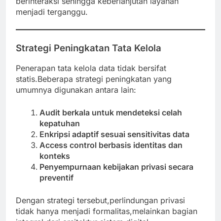
berinteraksi sehingga keberlanjutan layanan
menjadi terganggu.
Strategi Peningkatan Tata Kelola
Penerapan tata kelola data tidak bersifat
statis.Beberapa strategi peningkatan yang
umumnya digunakan antara lain:
Audit berkala untuk mendeteksi celah
kepatuhan
Enkripsi adaptif sesuai sensitivitas data
Access control berbasis identitas dan
konteks
Penyempurnaan kebijakan privasi secara
preventif
Dengan strategi tersebut,perlindungan privasi
tidak hanya menjadi formalitas,melainkan bagian