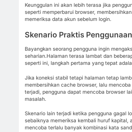
Keunggulan ini akan lebih terasa jika pengg
seperti memperbarui browser, membersihka
memeriksa data akun sebelum login.
Skenario Praktis Penggunaan
Bayangkan seorang pengguna ingin mengakses
seharian.Halaman terasa lambat dan beberap
seperti ini, langkah pertama yang tepat adal
Jika koneksi stabil tetapi halaman tetap lam
membersihkan cache browser, lalu mencoba
terjadi, pengguna dapat mencoba browser l
masalah.
Skenario lain terjadi ketika pengguna gagal 
sebaiknya memeriksa kembali huruf kapital
mencoba terlalu banyak kombinasi kata sand