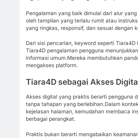
Pengalaman yang baik dimulai dari alur yang
oleh tampilan yang terlalu rumit atau instr
yang ringkas, responsif, dan sesuai dengan ke
Dari sisi pencarian, keyword seperti Tiara4D 
Tiara4D pengalaman pengguna menunjukka
informasi umum.Mereka membutuhkan pandua
mengakses platform.
Tiara4D sebagai Akses Digita
Akses digital yang praktis berarti penggu
tanpa tahapan yang berlebihan.Dalam konte
kejelasan halaman, kemudahan membaca inst
berbagai perangkat.
Praktis bukan berarti mengabaikan keamana