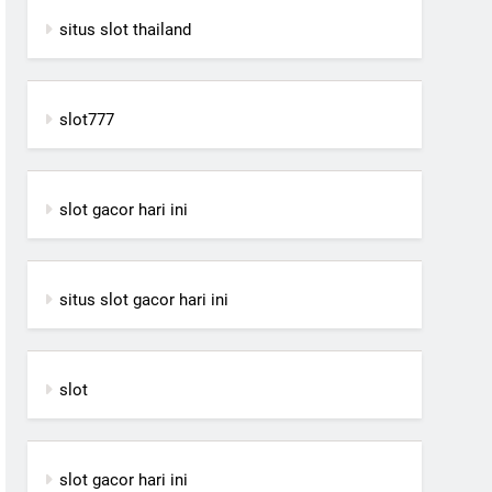
situs slot thailand
slot777
slot gacor hari ini
situs slot gacor hari ini
slot
slot gacor hari ini