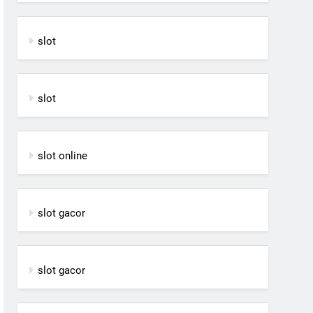
slot
slot
slot online
slot gacor
slot gacor