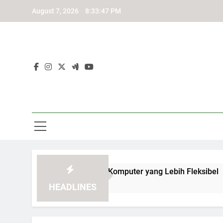
Skip
August 7, 2026
8:33:48 PM
to
content
SG 
Temukan B
alui Ponsel dan Komputer yang Lebih Fleksibel
EDWIN
3 Weeks
HEADLINES