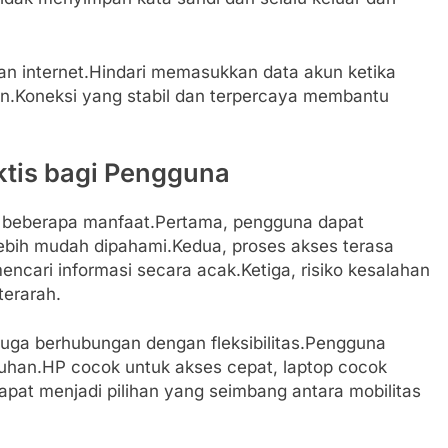
an internet.Hindari memasukkan data akun ketika
n.Koneksi yang stabil dan terpercaya membantu
tis bagi Pengguna
n beberapa manfaat.Pertama, pengguna dapat
bih mudah dipahami.Kedua, proses akses terasa
ncari informasi secara acak.Ketiga, risiko kesalahan
terarah.
juga berhubungan dengan fleksibilitas.Pengguna
uhan.HP cocok untuk akses cepat, laptop cocok
dapat menjadi pilihan yang seimbang antara mobilitas