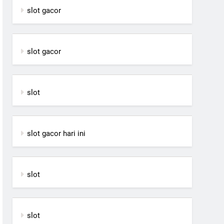
slot gacor
slot gacor
slot
slot gacor hari ini
slot
slot