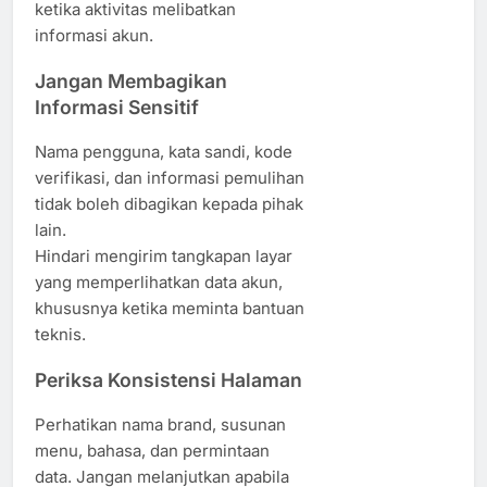
ketika aktivitas melibatkan
informasi akun.
Jangan Membagikan
Informasi Sensitif
Nama pengguna, kata sandi, kode
verifikasi, dan informasi pemulihan
tidak boleh dibagikan kepada pihak
lain.
Hindari mengirim tangkapan layar
yang memperlihatkan data akun,
khususnya ketika meminta bantuan
teknis.
Periksa Konsistensi Halaman
Perhatikan nama brand, susunan
menu, bahasa, dan permintaan
data. Jangan melanjutkan apabila