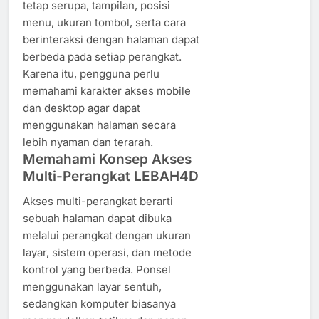
tetap serupa, tampilan, posisi
menu, ukuran tombol, serta cara
berinteraksi dengan halaman dapat
berbeda pada setiap perangkat.
Karena itu, pengguna perlu
memahami karakter akses mobile
dan desktop agar dapat
menggunakan halaman secara
lebih nyaman dan terarah.
Memahami Konsep Akses
Multi-Perangkat LEBAH4D
Akses multi-perangkat berarti
sebuah halaman dapat dibuka
melalui perangkat dengan ukuran
layar, sistem operasi, dan metode
kontrol yang berbeda. Ponsel
menggunakan layar sentuh,
sedangkan komputer biasanya