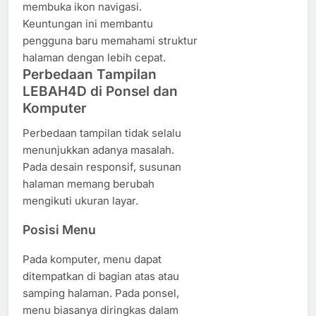
membuka ikon navigasi.
Keuntungan ini membantu
pengguna baru memahami struktur
halaman dengan lebih cepat.
Perbedaan Tampilan
LEBAH4D di Ponsel dan
Komputer
Perbedaan tampilan tidak selalu
menunjukkan adanya masalah.
Pada desain responsif, susunan
halaman memang berubah
mengikuti ukuran layar.
Posisi Menu
Pada komputer, menu dapat
ditempatkan di bagian atas atau
samping halaman. Pada ponsel,
menu biasanya diringkas dalam