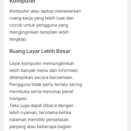
Komputer
Komputer atau laptop menawarkan
ruang kerja yang lebih luas dan
cocok untuk pengguna yang
menginginkan tampilan lebih
lengkap.
Ruang Layar Lebih Besar
Layar komputer memungkinkan
lebih banyak menu dan informasi
ditampilkan secara bersamaan.
Pengguna tidak perlu terlalu sering
membuka serta menutup panel
navigasi.
Teks juga dapat dibaca dengan
lebih nyaman, terutama ketika
halaman memiliki penjelasan
panjang atau beberapa bagian