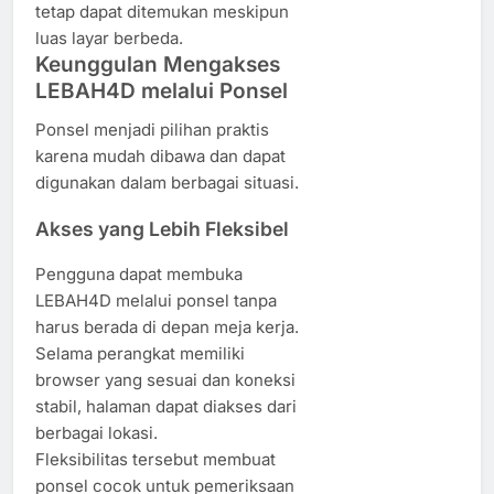
tetap dapat ditemukan meskipun
luas layar berbeda.
Keunggulan Mengakses
LEBAH4D melalui Ponsel
Ponsel menjadi pilihan praktis
karena mudah dibawa dan dapat
digunakan dalam berbagai situasi.
Akses yang Lebih Fleksibel
Pengguna dapat membuka
LEBAH4D melalui ponsel tanpa
harus berada di depan meja kerja.
Selama perangkat memiliki
browser yang sesuai dan koneksi
stabil, halaman dapat diakses dari
berbagai lokasi.
Fleksibilitas tersebut membuat
ponsel cocok untuk pemeriksaan