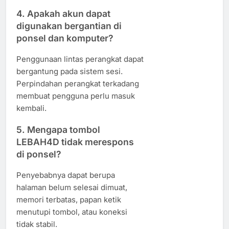
4. Apakah akun dapat
digunakan bergantian di
ponsel dan komputer?
Penggunaan lintas perangkat dapat
bergantung pada sistem sesi.
Perpindahan perangkat terkadang
membuat pengguna perlu masuk
kembali.
5. Mengapa tombol
LEBAH4D tidak merespons
di ponsel?
Penyebabnya dapat berupa
halaman belum selesai dimuat,
memori terbatas, papan ketik
menutupi tombol, atau koneksi
tidak stabil.