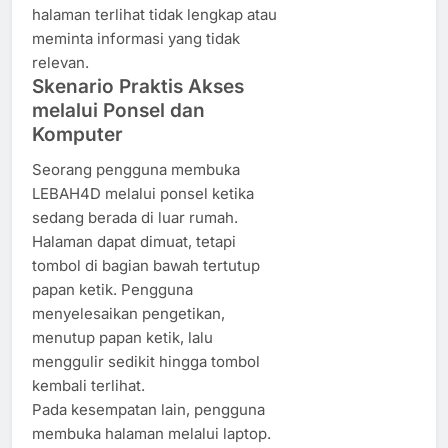
halaman terlihat tidak lengkap atau
meminta informasi yang tidak
relevan.
Skenario Praktis Akses
melalui Ponsel dan
Komputer
Seorang pengguna membuka
LEBAH4D melalui ponsel ketika
sedang berada di luar rumah.
Halaman dapat dimuat, tetapi
tombol di bagian bawah tertutup
papan ketik. Pengguna
menyelesaikan pengetikan,
menutup papan ketik, lalu
menggulir sedikit hingga tombol
kembali terlihat.
Pada kesempatan lain, pengguna
membuka halaman melalui laptop.