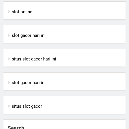
slot online
slot gacor hari ini
situs slot gacor hari ini
slot gacor hari ini
situs slot gacor
Search