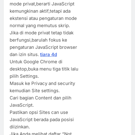
mode privat,berarti JavaScript
kemungkinan aktif,tetapi ada
ekstensi atau pengaturan mode
normal yang memutus skrip.
Jika di mode privat tetap tidak
berfungsi,barulah fokus ke
pengaturan JavaScript browser
dan izin situs.
tiara 4d
Untuk Google Chrome di
desktop,buka menu tiga titik lalu
pilih Settings.
Masuk ke Privacy and security
kemudian Site settings.
Cari bagian Content dan pilih
JavaScript.
Pastikan opsi Sites can use
JavaScript berada pada posisi
diizinkan.
Jika Anda melihat daftar “Not