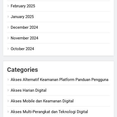
February 2025
January 2025
December 2024
November 2024
October 2024
Categories
Akses Alternatif Keamanan Platform Panduan Pengguna
Akses Harian Digital
Akses Mobile dan Keamanan Digital
Akses Multi-Perangkat dan Teknologi Digital