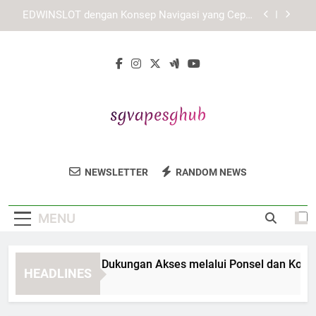
Skip
LEBAH4D dengan Konsep Navigasi yang Cepat
to
dan Efisien
content
KAYA787 sebagai Platform dengan Pengelolaan
Informasi yang Terarah
LEBAH4D dengan Dukungan Akses melalui
Ponsel dan Komputer yang Lebih Fleksibel
EDWINSLOT dengan Konsep Navigasi yang Cepat
dan Efisien
LEBAH4D dengan Konsep Navigasi yang Cepat
dan Efisien
SG Vapes Hub
Temukan Berbagai Produk Vape Dan
KAYA787 sebagai Platform dengan Pengelolaan
NEWSLETTER
RANDOM NEWS
Informasi yang Terarah
Aksesori Berkualitas Di SG Vapes Hub.
Solusi Untuk Pengalaman Vape Yang
MENU
Menyenangkan.
BAH4D dengan Dukungan Akses melalui Ponsel dan Komputer 
HEADLINES
Weeks Ago