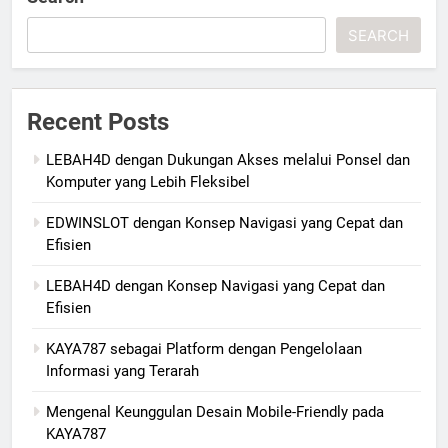
SEARCH
Recent Posts
LEBAH4D dengan Dukungan Akses melalui Ponsel dan
Komputer yang Lebih Fleksibel
EDWINSLOT dengan Konsep Navigasi yang Cepat dan
Efisien
LEBAH4D dengan Konsep Navigasi yang Cepat dan
Efisien
KAYA787 sebagai Platform dengan Pengelolaan
Informasi yang Terarah
Mengenal Keunggulan Desain Mobile-Friendly pada
KAYA787