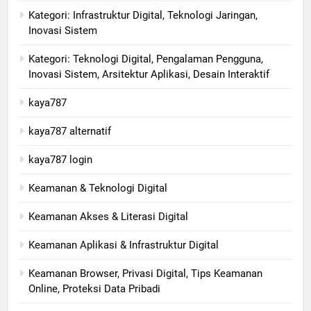
Kategori: Infrastruktur Digital, Teknologi Jaringan,
Inovasi Sistem
Kategori: Teknologi Digital, Pengalaman Pengguna,
Inovasi Sistem, Arsitektur Aplikasi, Desain Interaktif
kaya787
kaya787 alternatif
kaya787 login
Keamanan & Teknologi Digital
Keamanan Akses & Literasi Digital
Keamanan Aplikasi & Infrastruktur Digital
Keamanan Browser, Privasi Digital, Tips Keamanan
Online, Proteksi Data Pribadi