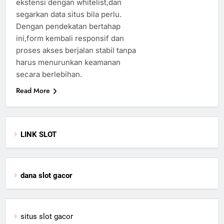
ekstensi dengan whitelist,dan
segarkan data situs bila perlu.
Dengan pendekatan bertahap
ini,form kembali responsif dan
proses akses berjalan stabil tanpa
harus menurunkan keamanan
secara berlebihan.
Read More
LINK SLOT
dana slot gacor
situs slot gacor