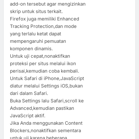
add-on tersebut agar mengizinkan
skrip untuk situs terkait.
Firefox juga memiliki Enhanced
Tracking Protection,dan mode
yang terlalu ketat dapat
mempengaruhi pemuatan
komponen dinamis.
Untuk uji cepat,nonaktifkan
proteksi per situs melalui ikon
perisai,kemudian coba kembali.
Untuk Safari di iPhone,JavaScript
diatur melalui Settings iOS,bukan
dari dalam Safari.
Buka Settings lalu Safari,scroll ke
Advanced,kemudian pastikan
JavaScript aktif.
Jika Anda menggunakan Content
Blockers,nonaktifkan sementara
untuk uji karena beberapa