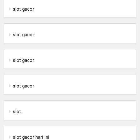
slot gacor
slot gacor
slot gacor
slot gacor
slot
slot gacor hari ini