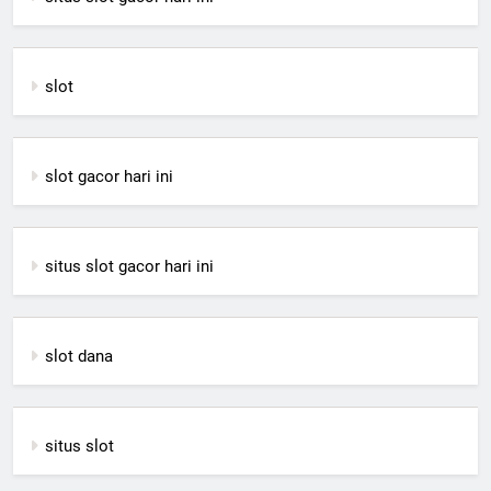
slot
slot gacor hari ini
situs slot gacor hari ini
slot dana
situs slot