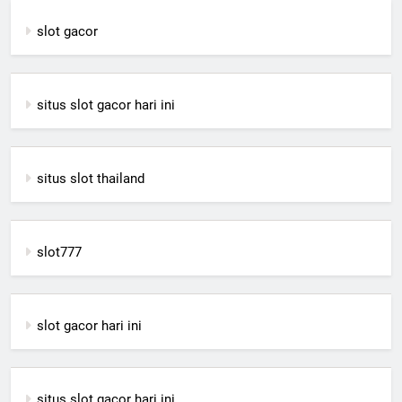
slot gacor
situs slot gacor hari ini
situs slot thailand
slot777
slot gacor hari ini
situs slot gacor hari ini