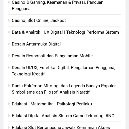
Casino & Gaming, Keamanan & Privasi, Panduan
Pengguna
Casino, Slot Online, Jackpot
Data & Analitik | UX Digital | Teknologi Performa Sistem
Desain Antarmuka Digital
Desain Responsif dan Pengalaman Mobile
Desain UI/UX, Estetika Digital, Pengalaman Pengguna,
Teknologi Kreatif
Dunia Pokémon Mitologi dan Legenda Budaya Populer
Simbolisme dan Filosofi Analisis Naratif
Edukasi · Matematika · Psikologi Perilaku
Edukasi Digital Analisis Sistem Game Teknologi RNG
Edukasi Slot Bertanggung Jawab, Keamanan Akses