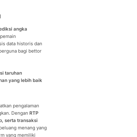
I
ediksi angka
 pemain
s data historis dan
 berguna bagi bettor
si taruhan
han yang lebih baik
atkan pengalaman
ngkan. Dengan
RTP
, serta transaksi
 peluang menang yang
orm yang memiliki