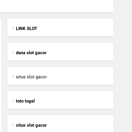
LINK SLOT
dana slot gacor
situs slot gacor
toto togel
situs slot gacor