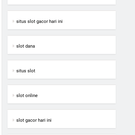
situs slot gacor hari ini
slot dana
situs slot
slot online
slot gacor hari ini