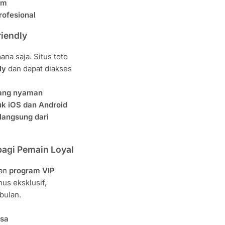
am
rofesional
iendly
ana saja. Situs toto
ly
dan dapat diakses
yang nyaman
uk iOS dan Android
 langsung dari
bagi Pemain Loyal
kan
program VIP
us eksklusif,
bulan.
asa