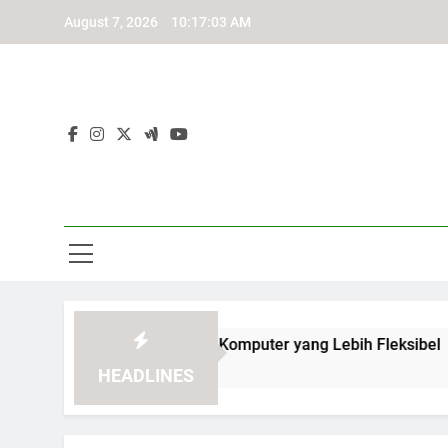
Skip
August 7, 2026
10:17:04 AM
to
content
SG 
Temukan B
alui Ponsel dan Komputer yang Lebih Fleksibel
EDWIN
3 Weeks
HEADLINES