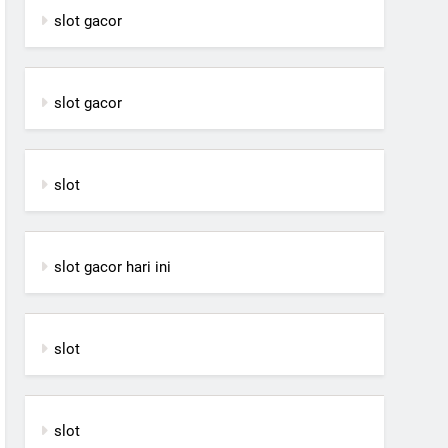
slot gacor
slot gacor
slot
slot gacor hari ini
slot
slot