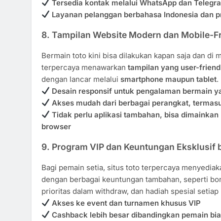
Tersedia kontak melalui WhatsApp dan Telegr
Layanan pelanggan berbahasa Indonesia dan p
8. Tampilan Website Modern dan Mobile-Fr
Bermain toto kini bisa dilakukan kapan saja dan di m
terpercaya menawarkan
tampilan yang user-friend
dengan lancar melalui
smartphone maupun tablet
.
Desain responsif untuk pengalaman bermain 
Akses mudah dari berbagai perangkat, termas
Tidak perlu aplikasi tambahan, bisa dimainkan
browser
9. Program VIP dan Keuntungan Eksklusif 
Bagi pemain setia, situs toto terpercaya menyedia
dengan berbagai keuntungan tambahan, seperti bon
prioritas dalam withdraw, dan hadiah spesial setiap 
Akses ke event dan turnamen khusus VIP
Cashback lebih besar dibandingkan pemain bi