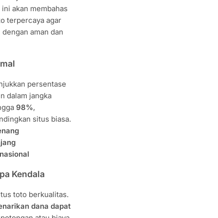
l ini akan membahas
oto terpercaya agar
uh dengan aman dan
imal
njukkan persentase
n dalam jangka
ingga
98%
,
dingkan situs biasa.
enang
njang
rnasional
npa Kendala
tus toto berkualitas.
enarikan dana dapat
a potongan atau biaya