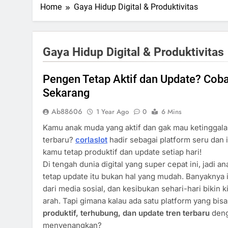
Home
Gaya Hidup Digital & Produktivitas
Gaya Hidup Digital & Produktivitas
Pengen Tetap Aktif dan Update? Coba
Sekarang
Ab88606
1 Year Ago
0
6 Mins
Kamu anak muda yang aktif dan gak mau ketinggalan
terbaru?
corlaslot
hadir sebagai platform seru dan i
kamu tetap produktif dan update setiap hari!
Di tengah dunia digital yang super cepat ini, jadi a
tetap update itu bukan hal yang mudah. Banyaknya i
dari media sosial, dan kesibukan sehari-hari bikin k
arah. Tapi gimana kalau ada satu platform yang bi
produktif, terhubung, dan update tren terbaru
deng
menyenangkan?