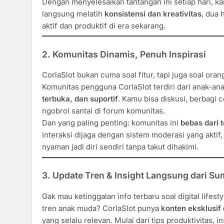
Dengan menyelesaikan tantangan ini setiap hari, k
langsung melatih
konsistensi dan kreativitas
, dua 
aktif dan produktif di era sekarang.
2.
Komunitas Dinamis, Penuh Inspirasi
CorlaSlot bukan cuma soal fitur, tapi juga soal ora
Komunitas pengguna CorlaSlot terdiri dari anak-a
terbuka, dan suportif
. Kamu bisa diskusi, berbagi c
ngobrol santai di forum komunitas.
Dan yang paling penting: komunitas ini
bebas dari t
interaksi dijaga dengan sistem moderasi yang aktif
nyaman jadi diri sendiri tanpa takut dihakimi.
3.
Update Tren & Insight Langsung dari S
Gak mau ketinggalan info terbaru soal digital lifesty
tren anak muda? CorlaSlot punya
konten eksklusif 
yang selalu relevan. Mulai dari tips produktivitas, in