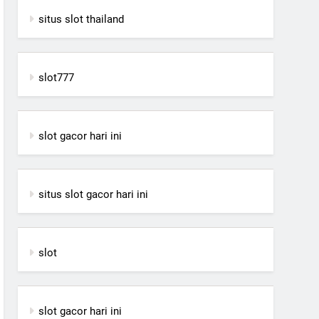
situs slot thailand
slot777
slot gacor hari ini
situs slot gacor hari ini
slot
slot gacor hari ini