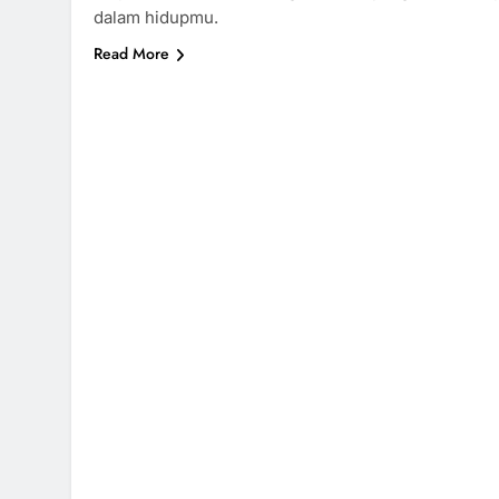
dalam hidupmu.
Read More