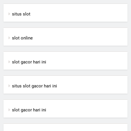
situs slot
slot online
slot gacor hari ini
situs slot gacor hari ini
slot gacor hari ini