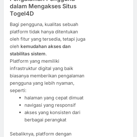
dalam Mengakses Situs
Togel4D
Bagi pengguna, kualitas sebuah
platform tidak hanya ditentukan
oleh fitur yang tersedia, tetapi juga
oleh
kemudahan akses dan
stabilitas sistem
.
Platform yang memiliki
infrastruktur digital yang baik
biasanya memberikan pengalaman
pengguna yang lebih nyaman,
seperti:
halaman yang cepat dimuat
navigasi yang responsif
akses yang konsisten dari
berbagai perangkat
Sebaliknya, platform dengan