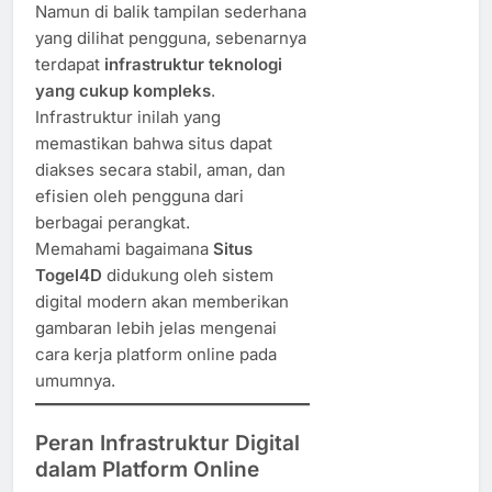
Namun di balik tampilan sederhana
yang dilihat pengguna, sebenarnya
terdapat
infrastruktur teknologi
yang cukup kompleks
.
Infrastruktur inilah yang
memastikan bahwa situs dapat
diakses secara stabil, aman, dan
efisien oleh pengguna dari
berbagai perangkat.
Memahami bagaimana
Situs
Togel4D
didukung oleh sistem
digital modern akan memberikan
gambaran lebih jelas mengenai
cara kerja platform online pada
umumnya.
Peran Infrastruktur Digital
dalam Platform Online