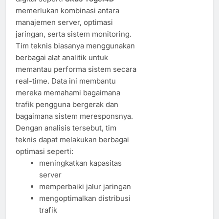
memerlukan kombinasi antara
manajemen server, optimasi
jaringan, serta sistem monitoring.
Tim teknis biasanya menggunakan
berbagai alat analitik untuk
memantau performa sistem secara
real-time. Data ini membantu
mereka memahami bagaimana
trafik pengguna bergerak dan
bagaimana sistem meresponsnya.
Dengan analisis tersebut, tim
teknis dapat melakukan berbagai
optimasi seperti:
meningkatkan kapasitas
server
memperbaiki jalur jaringan
mengoptimalkan distribusi
trafik