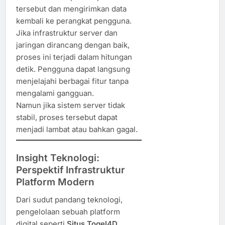
tersebut dan mengirimkan data
kembali ke perangkat pengguna.
Jika infrastruktur server dan
jaringan dirancang dengan baik,
proses ini terjadi dalam hitungan
detik. Pengguna dapat langsung
menjelajahi berbagai fitur tanpa
mengalami gangguan.
Namun jika sistem server tidak
stabil, proses tersebut dapat
menjadi lambat atau bahkan gagal.
Insight Teknologi:
Perspektif Infrastruktur
Platform Modern
Dari sudut pandang teknologi,
pengelolaan sebuah platform
digital seperti
Situs Togel4D