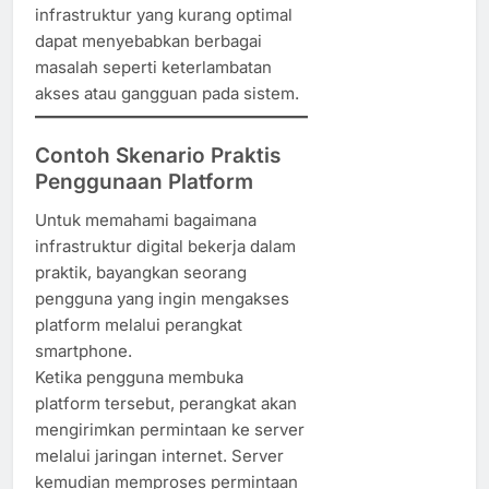
infrastruktur yang kurang optimal
dapat menyebabkan berbagai
masalah seperti keterlambatan
akses atau gangguan pada sistem.
Contoh Skenario Praktis
Penggunaan Platform
Untuk memahami bagaimana
infrastruktur digital bekerja dalam
praktik, bayangkan seorang
pengguna yang ingin mengakses
platform melalui perangkat
smartphone.
Ketika pengguna membuka
platform tersebut, perangkat akan
mengirimkan permintaan ke server
melalui jaringan internet. Server
kemudian memproses permintaan