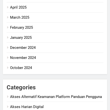
April 2025
March 2025
February 2025
January 2025
December 2024
November 2024
October 2024
Categories
Akses Alternatif Keamanan Platform Panduan Pengguna
Akses Harian Digital