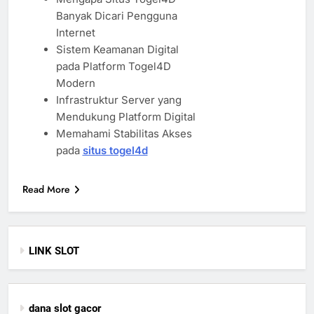
Banyak Dicari Pengguna
Internet
Sistem Keamanan Digital
pada Platform Togel4D
Modern
Infrastruktur Server yang
Mendukung Platform Digital
Memahami Stabilitas Akses
pada
situs togel4d
Read More
LINK SLOT
dana slot gacor