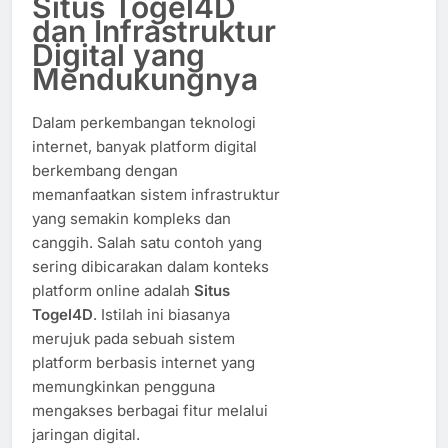
Situs Togel4D
dan Infrastruktur
Digital yang
Mendukungnya
Dalam perkembangan teknologi
internet, banyak platform digital
berkembang dengan
memanfaatkan sistem infrastruktur
yang semakin kompleks dan
canggih. Salah satu contoh yang
sering dibicarakan dalam konteks
platform online adalah
Situs
Togel4D
. Istilah ini biasanya
merujuk pada sebuah sistem
platform berbasis internet yang
memungkinkan pengguna
mengakses berbagai fitur melalui
jaringan digital.