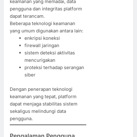
keamanan yang memadai, data
pengguna dan integritas platform
dapat terancam.
Beberapa teknologi keamanan
yang umum digunakan antara lain:
enkripsi koneksi
firewall jaringan
sistem deteksi aktivitas
mencurigakan
proteksi terhadap serangan
siber
Dengan penerapan teknologi
keamanan yang tepat, platform
dapat menjaga stabilitas sistem
sekaligus melindungi data
pengguna.
Pengalaman Pengguna