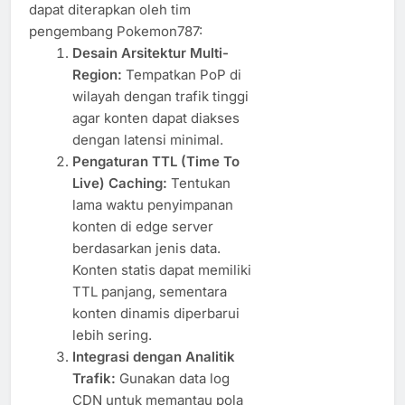
dapat diterapkan oleh tim
pengembang Pokemon787:
Desain Arsitektur Multi-
Region:
Tempatkan PoP di
wilayah dengan trafik tinggi
agar konten dapat diakses
dengan latensi minimal.
Pengaturan TTL (Time To
Live) Caching:
Tentukan
lama waktu penyimpanan
konten di edge server
berdasarkan jenis data.
Konten statis dapat memiliki
TTL panjang, sementara
konten dinamis diperbarui
lebih sering.
Integrasi dengan Analitik
Trafik:
Gunakan data log
CDN untuk memantau pola