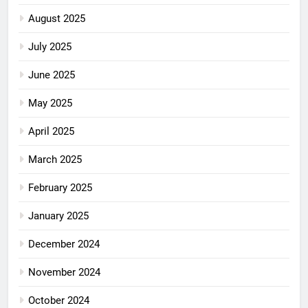
August 2025
July 2025
June 2025
May 2025
April 2025
March 2025
February 2025
January 2025
December 2024
November 2024
October 2024