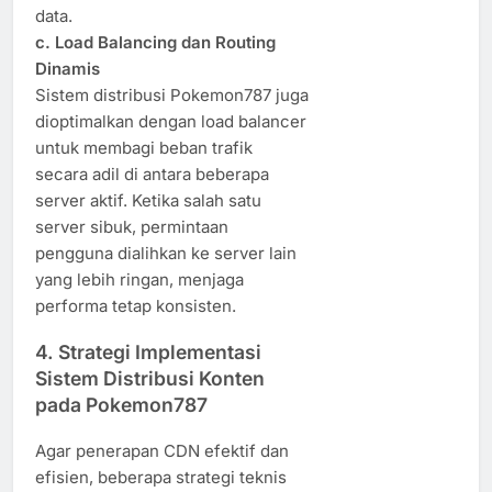
data.
c. Load Balancing dan Routing
Dinamis
Sistem distribusi Pokemon787 juga
dioptimalkan dengan load balancer
untuk membagi beban trafik
secara adil di antara beberapa
server aktif. Ketika salah satu
server sibuk, permintaan
pengguna dialihkan ke server lain
yang lebih ringan, menjaga
performa tetap konsisten.
4. Strategi Implementasi
Sistem Distribusi Konten
pada Pokemon787
Agar penerapan CDN efektif dan
efisien, beberapa strategi teknis