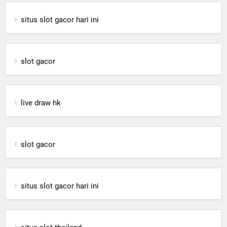
situs slot gacor hari ini
slot gacor
live draw hk
slot gacor
situs slot gacor hari ini