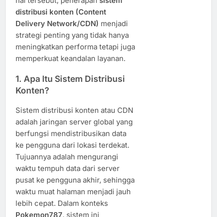
hal tersebut, penerapan
sistem
distribusi konten (Content
Delivery Network/CDN)
menjadi
strategi penting yang tidak hanya
meningkatkan performa tetapi juga
memperkuat keandalan layanan.
1. Apa Itu Sistem Distribusi
Konten?
Sistem distribusi konten atau CDN
adalah jaringan server global yang
berfungsi mendistribusikan data
ke pengguna dari lokasi terdekat.
Tujuannya adalah mengurangi
waktu tempuh data dari server
pusat ke pengguna akhir, sehingga
waktu muat halaman menjadi jauh
lebih cepat. Dalam konteks
Pokemon787
, sistem ini