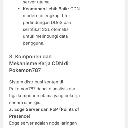
server utama.
Keamanan Lebih Baik:
CDN
modern dilengkapi fitur
perlindungan DDoS dan
sertifikat SSL otomatis
untuk melindungi data
pengguna.
3. Komponen dan
Mekanisme Kerja CDN di
Pokemon787
Sistem distribusi konten di
Pokemon787 dapat dianalisis dari
tiga komponen utama yang bekerja
secara sinergis:
a. Edge Server dan PoP (Points of
Presence)
Edge server adalah node jaringan