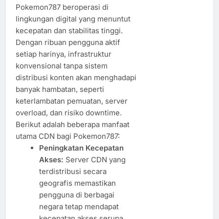
Pokemon787 beroperasi di
lingkungan digital yang menuntut
kecepatan dan stabilitas tinggi.
Dengan ribuan pengguna aktif
setiap harinya, infrastruktur
konvensional tanpa sistem
distribusi konten akan menghadapi
banyak hambatan, seperti
keterlambatan pemuatan, server
overload, dan risiko downtime.
Berikut adalah beberapa manfaat
utama CDN bagi Pokemon787:
Peningkatan Kecepatan
Akses:
Server CDN yang
terdistribusi secara
geografis memastikan
pengguna di berbagai
negara tetap mendapat
kecepatan akses serupa