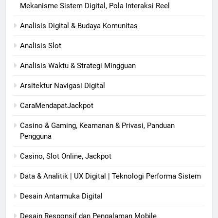
Mekanisme Sistem Digital, Pola Interaksi Reel
Analisis Digital & Budaya Komunitas
Analisis Slot
Analisis Waktu & Strategi Mingguan
Arsitektur Navigasi Digital
CaraMendapatJackpot
Casino & Gaming, Keamanan & Privasi, Panduan
Pengguna
Casino, Slot Online, Jackpot
Data & Analitik | UX Digital | Teknologi Performa Sistem
Desain Antarmuka Digital
Desain Responsif dan Pengalaman Mobile