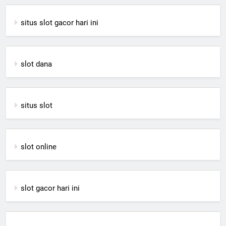
situs slot gacor hari ini
slot dana
situs slot
slot online
slot gacor hari ini