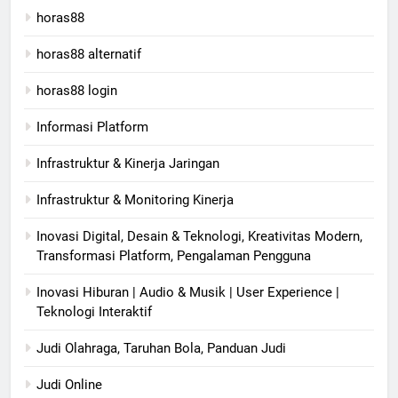
horas88
horas88 alternatif
horas88 login
Informasi Platform
Infrastruktur & Kinerja Jaringan
Infrastruktur & Monitoring Kinerja
Inovasi Digital, Desain & Teknologi, Kreativitas Modern,
Transformasi Platform, Pengalaman Pengguna
Inovasi Hiburan | Audio & Musik | User Experience |
Teknologi Interaktif
Judi Olahraga, Taruhan Bola, Panduan Judi
Judi Online