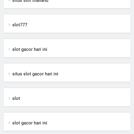
situs slot thailand
slot777
slot gacor hari ini
situs slot gacor hari ini
slot
slot gacor hari ini