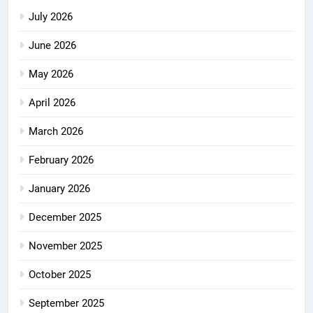
July 2026
June 2026
May 2026
April 2026
March 2026
February 2026
January 2026
December 2025
November 2025
October 2025
September 2025