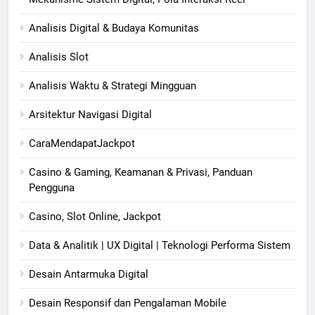
Analisis Digital & Budaya Komunitas
Analisis Slot
Analisis Waktu & Strategi Mingguan
Arsitektur Navigasi Digital
CaraMendapatJackpot
Casino & Gaming, Keamanan & Privasi, Panduan
Pengguna
Casino, Slot Online, Jackpot
Data & Analitik | UX Digital | Teknologi Performa Sistem
Desain Antarmuka Digital
Desain Responsif dan Pengalaman Mobile