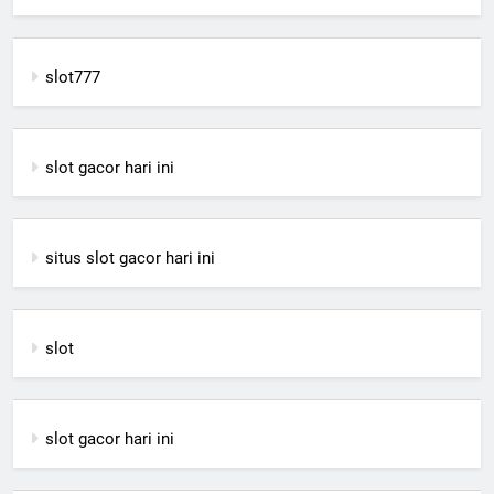
slot777
slot gacor hari ini
situs slot gacor hari ini
slot
slot gacor hari ini