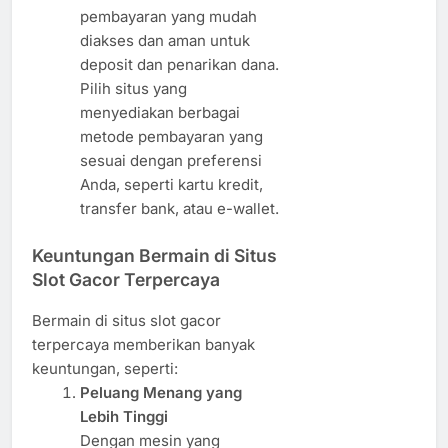
pembayaran yang mudah
diakses dan aman untuk
deposit dan penarikan dana.
Pilih situs yang
menyediakan berbagai
metode pembayaran yang
sesuai dengan preferensi
Anda, seperti kartu kredit,
transfer bank, atau e-wallet.
Keuntungan Bermain di Situs
Slot Gacor Terpercaya
Bermain di situs slot gacor
terpercaya memberikan banyak
keuntungan, seperti:
Peluang Menang yang
Lebih Tinggi
Dengan mesin yang