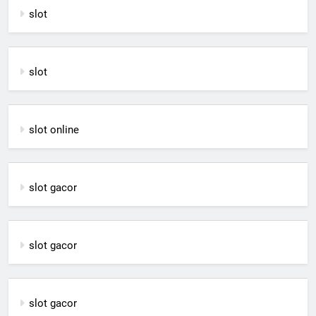
slot
slot
slot online
slot gacor
slot gacor
slot gacor