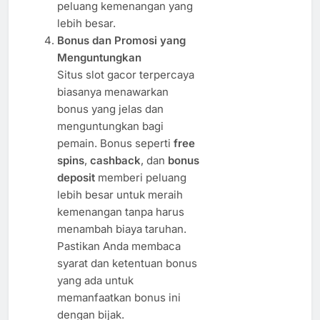
peluang kemenangan yang
lebih besar.
Bonus dan Promosi yang
Menguntungkan
Situs slot gacor terpercaya
biasanya menawarkan
bonus yang jelas dan
menguntungkan bagi
pemain. Bonus seperti
free
spins
,
cashback
, dan
bonus
deposit
memberi peluang
lebih besar untuk meraih
kemenangan tanpa harus
menambah biaya taruhan.
Pastikan Anda membaca
syarat dan ketentuan bonus
yang ada untuk
memanfaatkan bonus ini
dengan bijak.