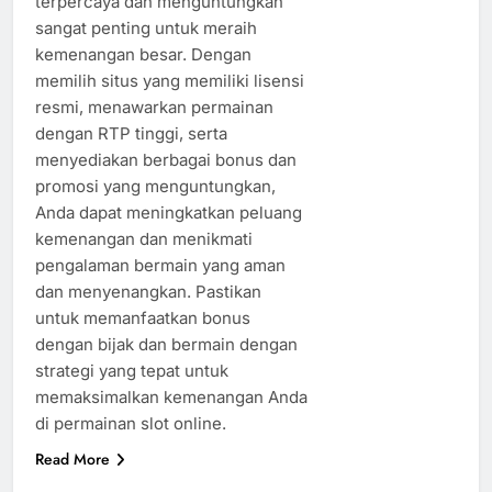
terpercaya dan menguntungkan
sangat penting untuk meraih
kemenangan besar. Dengan
memilih situs yang memiliki lisensi
resmi, menawarkan permainan
dengan RTP tinggi, serta
menyediakan berbagai bonus dan
promosi yang menguntungkan,
Anda dapat meningkatkan peluang
kemenangan dan menikmati
pengalaman bermain yang aman
dan menyenangkan. Pastikan
untuk memanfaatkan bonus
dengan bijak dan bermain dengan
strategi yang tepat untuk
memaksimalkan kemenangan Anda
di permainan slot online.
Read More