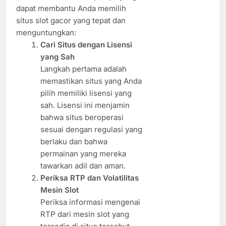
dapat membantu Anda memilih
situs slot gacor yang tepat dan
menguntungkan:
Cari Situs dengan Lisensi
yang Sah
Langkah pertama adalah
memastikan situs yang Anda
pilih memiliki lisensi yang
sah. Lisensi ini menjamin
bahwa situs beroperasi
sesuai dengan regulasi yang
berlaku dan bahwa
permainan yang mereka
tawarkan adil dan aman.
Periksa RTP dan Volatilitas
Mesin Slot
Periksa informasi mengenai
RTP dari mesin slot yang