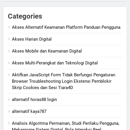
Categories
Akses Alternatif Keamanan Platform Panduan Pengguna
Akses Harian Digital
Akses Mobile dan Keamanan Digital
Akses Multi-Perangkat dan Teknologi Digital
Aktifkan JavaScript Form Tidak Berfungsi Pengaturan
Browser Troubleshooting Login Ekstensi Pemblokir
Skrip Cookies dan Sesi Tiara4D
alternatif horas88 login
alternatif kaya787
Analisis Algoritma Permainan, Studi Perilaku Pengguna,
Mekanisme Sistem Digital, Pola Interaksi Reel