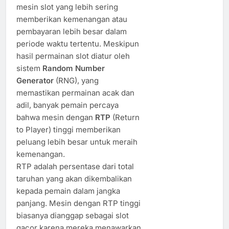
mesin slot yang lebih sering
memberikan kemenangan atau
pembayaran lebih besar dalam
periode waktu tertentu. Meskipun
hasil permainan slot diatur oleh
sistem
Random Number
Generator
(RNG), yang
memastikan permainan acak dan
adil, banyak pemain percaya
bahwa mesin dengan
RTP
(Return
to Player) tinggi memberikan
peluang lebih besar untuk meraih
kemenangan.
RTP adalah persentase dari total
taruhan yang akan dikembalikan
kepada pemain dalam jangka
panjang. Mesin dengan RTP tinggi
biasanya dianggap sebagai slot
gacor karena mereka menawarkan