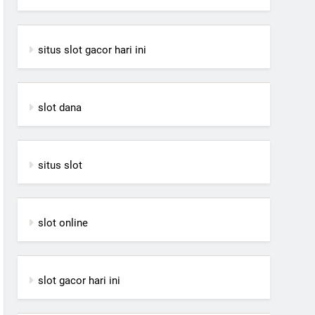
situs slot gacor hari ini
slot dana
situs slot
slot online
slot gacor hari ini