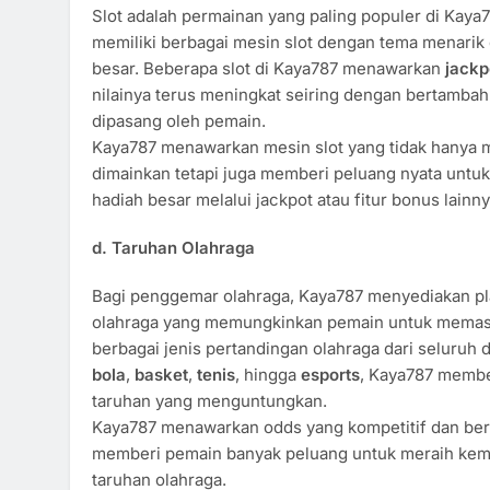
Slot adalah permainan yang paling populer di Kaya78
memiliki berbagai mesin slot dengan tema menarik
besar. Beberapa slot di Kaya787 menawarkan
jackp
nilainya terus meningkat seiring dengan bertamba
dipasang oleh pemain.
Kaya787 menawarkan mesin slot yang tidak hanya
dimainkan tetapi juga memberi peluang nyata unt
hadiah besar melalui jackpot atau fitur bonus lainny
d.
Taruhan Olahraga
Bagi penggemar olahraga, Kaya787 menyediakan pl
olahraga yang memungkinkan pemain untuk memas
berbagai jenis pertandingan olahraga dari seluruh 
bola
,
basket
,
tenis
, hingga
esports
, Kaya787 membe
taruhan yang menguntungkan.
Kaya787 menawarkan odds yang kompetitif dan berb
memberi pemain banyak peluang untuk meraih kem
taruhan olahraga.