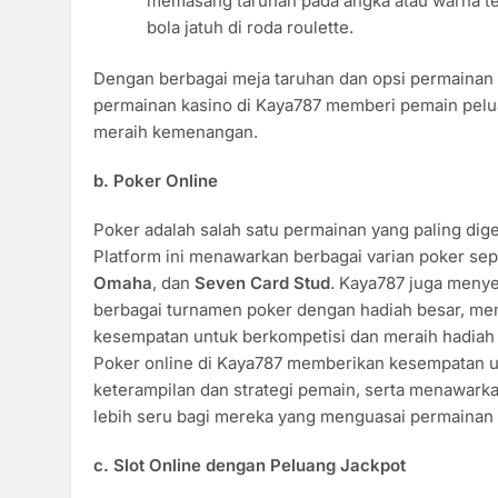
memasang taruhan pada angka atau warna te
bola jatuh di roda roulette.
Dengan berbagai meja taruhan dan opsi permainan y
permainan kasino di Kaya787 memberi pemain pelu
meraih kemenangan.
b.
Poker Online
Poker adalah salah satu permainan yang paling dige
Platform ini menawarkan berbagai varian poker sep
Omaha
, dan
Seven Card Stud
. Kaya787 juga meny
berbagai turnamen poker dengan hadiah besar, m
kesempatan untuk berkompetisi dan meraih hadiah f
Poker online di Kaya787 memberikan kesempatan 
keterampilan dan strategi pemain, serta menawark
lebih seru bagi mereka yang menguasai permainan i
c.
Slot Online dengan Peluang Jackpot