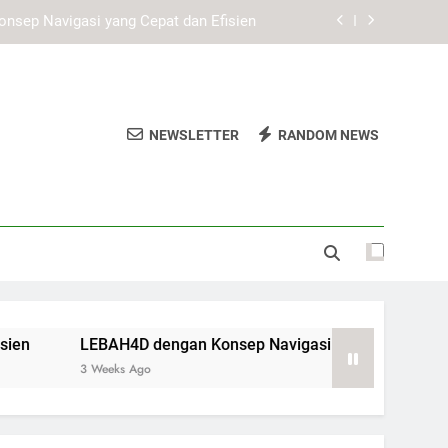
sep Navigasi yang Cepat dan Efisien
sep Navigasi yang Cepat dan Efisien
n Pengelolaan Informasi yang Terarah
NEWSLETTER
RANDOM NEWS
l dan Komputer yang Lebih Fleksibel
sep Navigasi yang Cepat dan Efisien
ub. Solusi Untuk Pengalaman Vape Yang Menyenangkan.
sep Navigasi yang Cepat dan Efisien
n Pengelolaan Informasi yang Terarah
LEBAH4D dengan Konsep Navigasi yang Cepat dan Efisien
3 Weeks Ago