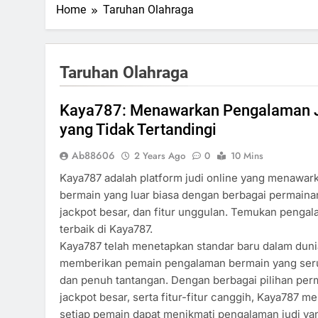
Home
Taruhan Olahraga
Taruhan Olahraga
Kaya787: Menawarkan Pengalaman J
yang Tidak Tertandingi
Ab88606
2 Years Ago
0
10 Mins
Kaya787 adalah platform judi online yang menawa
bermain yang luar biasa dengan berbagai permaina
jackpot besar, dan fitur unggulan. Temukan pengal
terbaik di Kaya787.
Kaya787 telah menetapkan standar baru dalam dunia
memberikan pemain pengalaman bermain yang ser
dan penuh tantangan. Dengan berbagai pilihan per
jackpot besar, serta fitur-fitur canggih, Kaya787 
setiap pemain dapat menikmati pengalaman judi yang