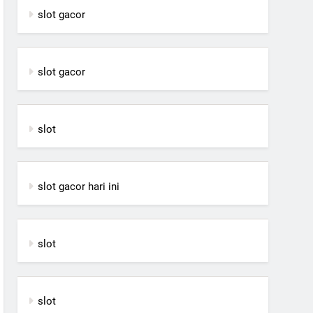
slot gacor
slot gacor
slot
slot gacor hari ini
slot
slot