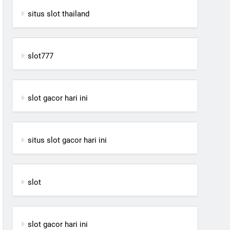
situs slot thailand
slot777
slot gacor hari ini
situs slot gacor hari ini
slot
slot gacor hari ini