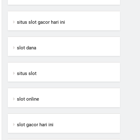
situs slot gacor hari ini
slot dana
situs slot
slot online
slot gacor hari ini