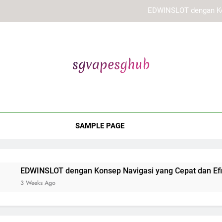
EDWINSLOT dengan Kon
LEBAH4D dengan Kon
KAYA787 sebagai Platform denga
LEBAH4D dengan Dukungan Akses melalui Ponse
Vapes Hub
EDWINSLOT dengan Kon
erbagai Produk Vape Dan Aksesori Berkualitas Di SG Vapes H
LEBAH4D dengan Kon
SAMPLE PAGE
KAYA787 sebagai Platform denga
SLOT dengan Konsep Navigasi yang Cepat dan Efisien
 Ago
3