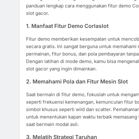
panduan lengkap cara menggunakan fitur demo Cor
slot gacor.
1. Manfaat Fitur Demo Corlaslot
Fitur demo memberikan kesempatan untuk mencoba
secara gratis. Ini sangat berguna untuk memaham
permainan, fitur bonus, dan pola pembayaran tanpa
Dengan latihan di mode demo, kamu bisa mengenal 
slot gacor yang ingin dimainkan.
2. Memahami Pola dan Fitur Mesin Slot
Saat bermain di fitur demo, fokuslah untuk mengam
seperti frekuensi kemenangan, kemunculan fitur bo
simbol khusus seperti wild dan scatter. Pemahaman
untuk menentukan kapan waktu terbaik memasang t
saat bermain modal asli.
3. Melatih Strategi Taruhan