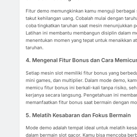
Fitur demo memungkinkan kamu menguji berbagai s
takut kehilangan uang. Cobalah mulai dengan taruh
coba tingkatkan taruhan saat mesin menunjukkan 
Latihan ini membantu membangun disiplin dalam m
menentukan momen yang tepat untuk menaikkan a
taruhan.
4. Mengenal Fitur Bonus dan Cara Memicu
Setiap mesin slot memiliki fitur bonus yang berbeda
mini games, dan multiplier. Dalam mode demo, ka
memicu fitur bonus ini berkali-kali tanpa risiko, 
kerjanya secara langsung. Pengetahuan ini memba
memanfaatkan fitur bonus saat bermain dengan mod
5. Melatih Kesabaran dan Fokus Bermain
Mode demo adalah tempat ideal untuk melatih kesa
dalam bermain slot gacor. Kamu bisa mencoba ber