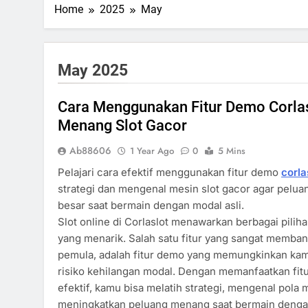
Home
2025
May
May 2025
Cara Menggunakan Fitur Demo Corlas
Menang Slot Gacor
Ab88606
1 Year Ago
0
5 Mins
Pelajari cara efektif menggunakan fitur demo
corla
strategi dan mengenal mesin slot gacor agar pelu
besar saat bermain dengan modal asli.
Slot online di Corlaslot menawarkan berbagai pilih
yang menarik. Salah satu fitur yang sangat memban
pemula, adalah fitur demo yang memungkinkan ka
risiko kehilangan modal. Dengan memanfaatkan fit
efektif, kamu bisa melatih strategi, mengenal pola 
meningkatkan peluang menang saat bermain dengan 