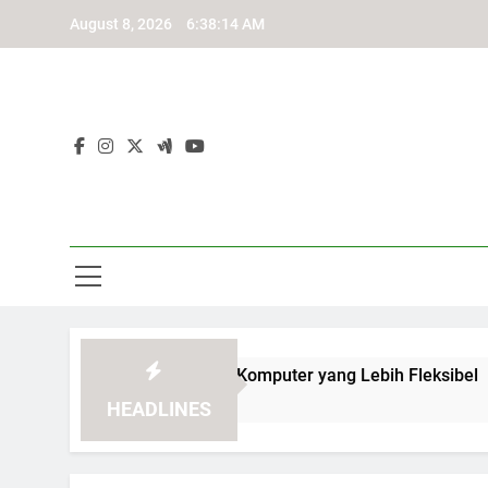
Skip
August 8, 2026
6:38:15 AM
to
content
SG 
Temukan B
alui Ponsel dan Komputer yang Lebih Fleksibel
EDWIN
3 Weeks
HEADLINES