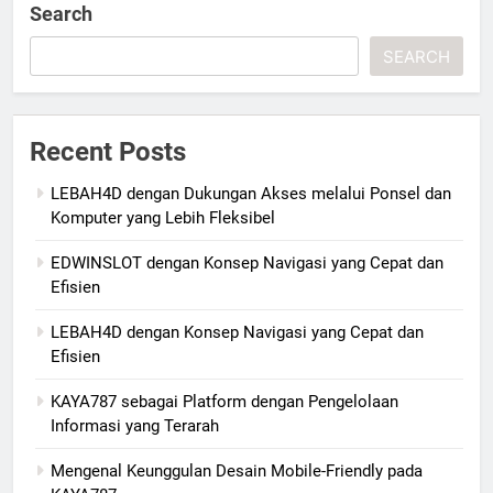
Search
SEARCH
Recent Posts
LEBAH4D dengan Dukungan Akses melalui Ponsel dan
Komputer yang Lebih Fleksibel
EDWINSLOT dengan Konsep Navigasi yang Cepat dan
Efisien
LEBAH4D dengan Konsep Navigasi yang Cepat dan
Efisien
KAYA787 sebagai Platform dengan Pengelolaan
Informasi yang Terarah
Mengenal Keunggulan Desain Mobile-Friendly pada