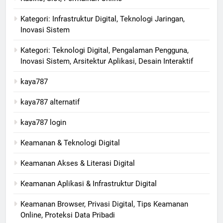
Kategori: Infrastruktur Digital, Teknologi Jaringan,
Inovasi Sistem
Kategori: Teknologi Digital, Pengalaman Pengguna,
Inovasi Sistem, Arsitektur Aplikasi, Desain Interaktif
kaya787
kaya787 alternatif
kaya787 login
Keamanan & Teknologi Digital
Keamanan Akses & Literasi Digital
Keamanan Aplikasi & Infrastruktur Digital
Keamanan Browser, Privasi Digital, Tips Keamanan
Online, Proteksi Data Pribadi