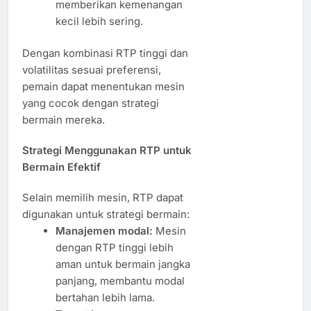
memberikan kemenangan
kecil lebih sering.
Dengan kombinasi RTP tinggi dan
volatilitas sesuai preferensi,
pemain dapat menentukan mesin
yang cocok dengan strategi
bermain mereka.
Strategi Menggunakan RTP untuk
Bermain Efektif
Selain memilih mesin, RTP dapat
digunakan untuk strategi bermain:
Manajemen modal:
Mesin
dengan RTP tinggi lebih
aman untuk bermain jangka
panjang, membantu modal
bertahan lebih lama.