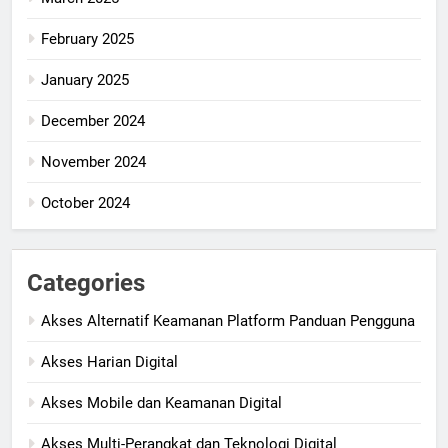
February 2025
January 2025
December 2024
November 2024
October 2024
Categories
Akses Alternatif Keamanan Platform Panduan Pengguna
Akses Harian Digital
Akses Mobile dan Keamanan Digital
Akses Multi-Perangkat dan Teknologi Digital