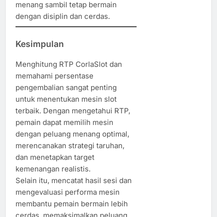
menang sambil tetap bermain
dengan disiplin dan cerdas.
Kesimpulan
Menghitung RTP CorlaSlot dan
memahami persentase
pengembalian sangat penting
untuk menentukan mesin slot
terbaik. Dengan mengetahui RTP,
pemain dapat memilih mesin
dengan peluang menang optimal,
merencanakan strategi taruhan,
dan menetapkan target
kemenangan realistis.
Selain itu, mencatat hasil sesi dan
mengevaluasi performa mesin
membantu pemain bermain lebih
cerdas, memaksimalkan peluang