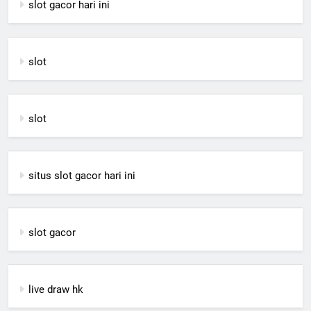
slot gacor hari ini
slot
slot
situs slot gacor hari ini
slot gacor
live draw hk