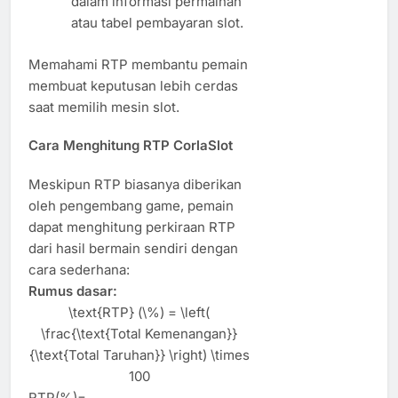
dalam informasi permainan
atau tabel pembayaran slot.
Memahami RTP membantu pemain
membuat keputusan lebih cerdas
saat memilih mesin slot.
Cara Menghitung RTP CorlaSlot
Meskipun RTP biasanya diberikan
oleh pengembang game, pemain
dapat menghitung perkiraan RTP
dari hasil bermain sendiri dengan
cara sederhana:
Rumus dasar:
\text{RTP} (\%) = \left(
\frac{\text{Total Kemenangan}}
{\text{Total Taruhan}} \right) \times
100
RTP(%)=