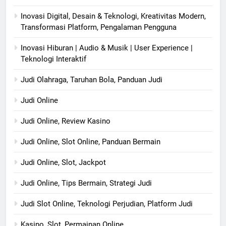
Inovasi Digital, Desain & Teknologi, Kreativitas Modern,
Transformasi Platform, Pengalaman Pengguna
Inovasi Hiburan | Audio & Musik | User Experience |
Teknologi Interaktif
Judi Olahraga, Taruhan Bola, Panduan Judi
Judi Online
Judi Online, Review Kasino
Judi Online, Slot Online, Panduan Bermain
Judi Online, Slot, Jackpot
Judi Online, Tips Bermain, Strategi Judi
Judi Slot Online, Teknologi Perjudian, Platform Judi
Kasino, Slot, Permainan Online