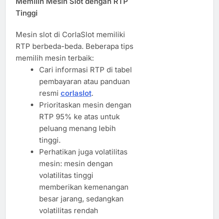
Memilih Mesin Slot dengan RTP
Tinggi
Mesin slot di CorlaSlot memiliki
RTP berbeda-beda. Beberapa tips
memilih mesin terbaik:
Cari informasi RTP di tabel
pembayaran atau panduan
resmi
corlaslot
.
Prioritaskan mesin dengan
RTP 95% ke atas untuk
peluang menang lebih
tinggi.
Perhatikan juga volatilitas
mesin: mesin dengan
volatilitas tinggi
memberikan kemenangan
besar jarang, sedangkan
volatilitas rendah