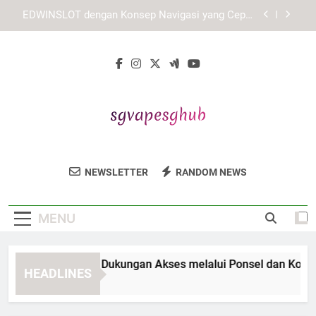
Skip
LEBAH4D dengan Konsep Navigasi yang Cepat
to
dan Efisien
content
KAYA787 sebagai Platform dengan Pengelolaan
Informasi yang Terarah
LEBAH4D dengan Dukungan Akses melalui
Ponsel dan Komputer yang Lebih Fleksibel
EDWINSLOT dengan Konsep Navigasi yang Cepat
dan Efisien
LEBAH4D dengan Konsep Navigasi yang Cepat
dan Efisien
SG Vapes Hub
Temukan Berbagai Produk Vape Dan
KAYA787 sebagai Platform dengan Pengelolaan
NEWSLETTER
RANDOM NEWS
Informasi yang Terarah
Aksesori Berkualitas Di SG Vapes Hub.
Solusi Untuk Pengalaman Vape Yang
MENU
Menyenangkan.
EBAH4D dengan Dukungan Akses melalui Ponsel dan Komputer
HEADLINES
 Weeks Ago