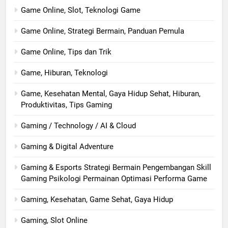
Game Online, Slot, Teknologi Game
Game Online, Strategi Bermain, Panduan Pemula
Game Online, Tips dan Trik
Game, Hiburan, Teknologi
Game, Kesehatan Mental, Gaya Hidup Sehat, Hiburan,
Produktivitas, Tips Gaming
Gaming / Technology / AI & Cloud
Gaming & Digital Adventure
Gaming & Esports Strategi Bermain Pengembangan Skill
Gaming Psikologi Permainan Optimasi Performa Game
Gaming, Kesehatan, Game Sehat, Gaya Hidup
Gaming, Slot Online