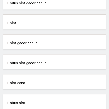
situs slot gacor hari ini
slot
slot gacor hari ini
situs slot gacor hari ini
slot dana
situs slot