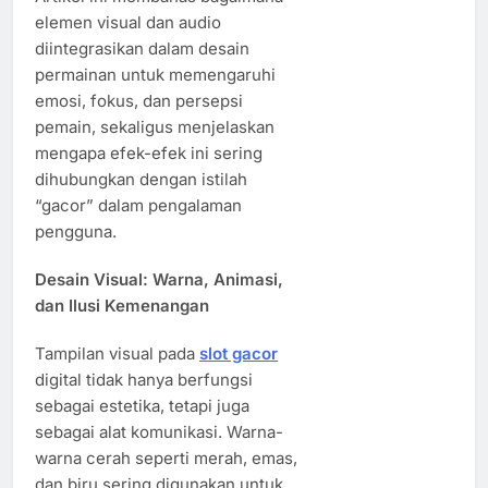
elemen visual dan audio
diintegrasikan dalam desain
permainan untuk memengaruhi
emosi, fokus, dan persepsi
pemain, sekaligus menjelaskan
mengapa efek-efek ini sering
dihubungkan dengan istilah
“gacor” dalam pengalaman
pengguna.
Desain Visual: Warna, Animasi,
dan Ilusi Kemenangan
Tampilan visual pada
slot gacor
digital tidak hanya berfungsi
sebagai estetika, tetapi juga
sebagai alat komunikasi. Warna-
warna cerah seperti merah, emas,
dan biru sering digunakan untuk