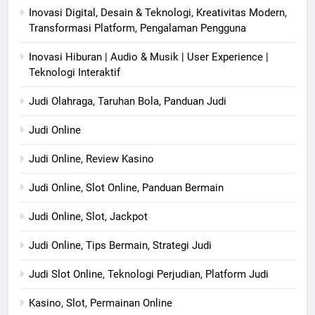
Inovasi Digital, Desain & Teknologi, Kreativitas Modern,
Transformasi Platform, Pengalaman Pengguna
Inovasi Hiburan | Audio & Musik | User Experience |
Teknologi Interaktif
Judi Olahraga, Taruhan Bola, Panduan Judi
Judi Online
Judi Online, Review Kasino
Judi Online, Slot Online, Panduan Bermain
Judi Online, Slot, Jackpot
Judi Online, Tips Bermain, Strategi Judi
Judi Slot Online, Teknologi Perjudian, Platform Judi
Kasino, Slot, Permainan Online