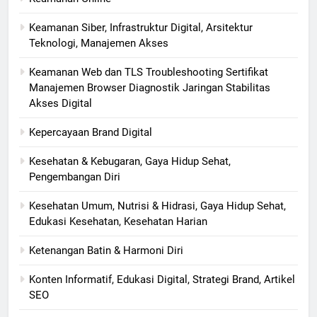
Keamanan Siber, Infrastruktur Digital, Arsitektur
Teknologi, Manajemen Akses
Keamanan Web dan TLS Troubleshooting Sertifikat
Manajemen Browser Diagnostik Jaringan Stabilitas
Akses Digital
Kepercayaan Brand Digital
Kesehatan & Kebugaran, Gaya Hidup Sehat,
Pengembangan Diri
Kesehatan Umum, Nutrisi & Hidrasi, Gaya Hidup Sehat,
Edukasi Kesehatan, Kesehatan Harian
Ketenangan Batin & Harmoni Diri
Konten Informatif, Edukasi Digital, Strategi Brand, Artikel
SEO