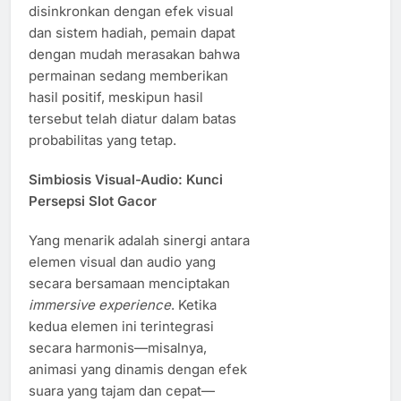
disinkronkan dengan efek visual
dan sistem hadiah, pemain dapat
dengan mudah merasakan bahwa
permainan sedang memberikan
hasil positif, meskipun hasil
tersebut telah diatur dalam batas
probabilitas yang tetap.
Simbiosis Visual-Audio: Kunci
Persepsi Slot Gacor
Yang menarik adalah sinergi antara
elemen visual dan audio yang
secara bersamaan menciptakan
immersive experience
. Ketika
kedua elemen ini terintegrasi
secara harmonis—misalnya,
animasi yang dinamis dengan efek
suara yang tajam dan cepat—