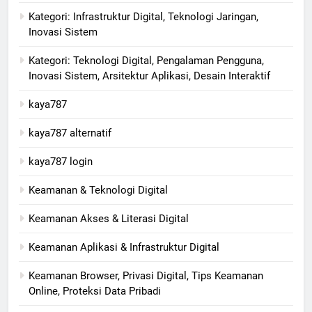
Kategori: Infrastruktur Digital, Teknologi Jaringan,
Inovasi Sistem
Kategori: Teknologi Digital, Pengalaman Pengguna,
Inovasi Sistem, Arsitektur Aplikasi, Desain Interaktif
kaya787
kaya787 alternatif
kaya787 login
Keamanan & Teknologi Digital
Keamanan Akses & Literasi Digital
Keamanan Aplikasi & Infrastruktur Digital
Keamanan Browser, Privasi Digital, Tips Keamanan
Online, Proteksi Data Pribadi