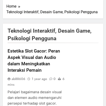
Home
Teknologi Interaktif, Desain Game, Psikologi Pengguna
Teknologi Interaktif, Desain Game,
Psikologi Pengguna
Estetika Slot Gacor: Peran
Aspek Visual dan Audio
dalam Meningkatkan
Interaksi Pemain
ab88606
1 year ago
0
6
mins
Pelajari bagaimana desain visual
dan elemen audio memengaruhi
persepsi terhadap slot gacor.