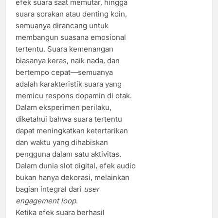
efek suara saat memutar, hingga
suara sorakan atau denting koin,
semuanya dirancang untuk
membangun suasana emosional
tertentu. Suara kemenangan
biasanya keras, naik nada, dan
bertempo cepat—semuanya
adalah karakteristik suara yang
memicu respons dopamin di otak.
Dalam eksperimen perilaku,
diketahui bahwa suara tertentu
dapat meningkatkan ketertarikan
dan waktu yang dihabiskan
pengguna dalam satu aktivitas.
Dalam dunia slot digital, efek audio
bukan hanya dekorasi, melainkan
bagian integral dari
user
engagement loop
.
Ketika efek suara berhasil