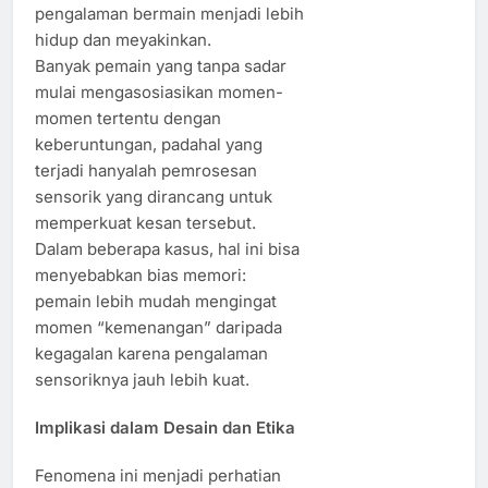
pengalaman bermain menjadi lebih
hidup dan meyakinkan.
Banyak pemain yang tanpa sadar
mulai mengasosiasikan momen-
momen tertentu dengan
keberuntungan, padahal yang
terjadi hanyalah pemrosesan
sensorik yang dirancang untuk
memperkuat kesan tersebut.
Dalam beberapa kasus, hal ini bisa
menyebabkan bias memori:
pemain lebih mudah mengingat
momen “kemenangan” daripada
kegagalan karena pengalaman
sensoriknya jauh lebih kuat.
Implikasi dalam Desain dan Etika
Fenomena ini menjadi perhatian