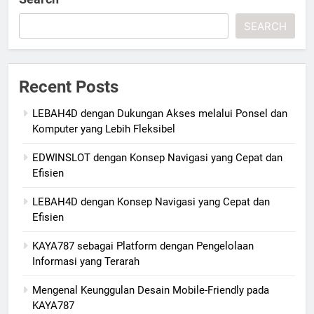
SEARCH
Recent Posts
LEBAH4D dengan Dukungan Akses melalui Ponsel dan
Komputer yang Lebih Fleksibel
EDWINSLOT dengan Konsep Navigasi yang Cepat dan
Efisien
LEBAH4D dengan Konsep Navigasi yang Cepat dan
Efisien
KAYA787 sebagai Platform dengan Pengelolaan
Informasi yang Terarah
Mengenal Keunggulan Desain Mobile-Friendly pada
KAYA787