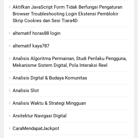
Aktifkan JavaScript Form Tidak Berfungsi Pengaturan
Browser Troubleshooting Login Ekstensi Pemblokir
Skrip Cookies dan Sesi Tiara4D
alternatif horas88 login
alternatif kaya787
Analisis Algoritma Permainan, Studi Perilaku Pengguna,
Mekanisme Sistem Digital, Pola Interaksi Reel
Analisis Digital & Budaya Komunitas
Analisis Slot
Analisis Waktu & Strategi Mingguan
Arsitektur Navigasi Digital
CaraMendapatJackpot