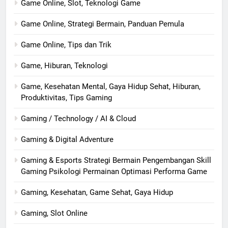
Game Online, Slot, Teknologi Game
Game Online, Strategi Bermain, Panduan Pemula
Game Online, Tips dan Trik
Game, Hiburan, Teknologi
Game, Kesehatan Mental, Gaya Hidup Sehat, Hiburan,
Produktivitas, Tips Gaming
Gaming / Technology / AI & Cloud
Gaming & Digital Adventure
Gaming & Esports Strategi Bermain Pengembangan Skill
Gaming Psikologi Permainan Optimasi Performa Game
Gaming, Kesehatan, Game Sehat, Gaya Hidup
Gaming, Slot Online