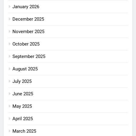
January 2026
December 2025
November 2025
October 2025
September 2025
August 2025
July 2025
June 2025
May 2025
April 2025
March 2025