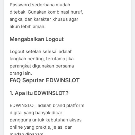
Password sederhana mudah
ditebak. Gunakan kombinasi huruf,
angka, dan karakter khusus agar
akun lebih aman.
Mengabaikan Logout
Logout setelah selesai adalah
langkah penting, terutama jika
perangkat digunakan bersama
orang lain.
FAQ Seputar EDWINSLOT
1. Apa itu EDWINSLOT?
EDWINSLOT adalah brand platform
digital yang banyak dicari
pengguna untuk kebutuhan akses
online yang praktis, jelas, dan
mudah dipahami.