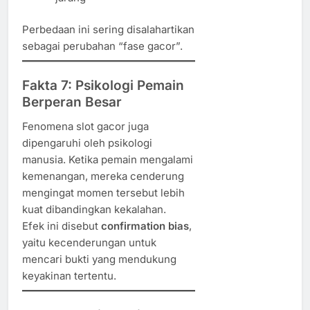
Perbedaan ini sering disalahartikan
sebagai perubahan “fase gacor”.
Fakta 7: Psikologi Pemain
Berperan Besar
Fenomena slot gacor juga
dipengaruhi oleh psikologi
manusia. Ketika pemain mengalami
kemenangan, mereka cenderung
mengingat momen tersebut lebih
kuat dibandingkan kekalahan.
Efek ini disebut
confirmation bias
,
yaitu kecenderungan untuk
mencari bukti yang mendukung
keyakinan tertentu.