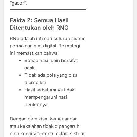
“gacor”.
Fakta 2: Semua Hasil
Ditentukan oleh RNG
RNG adalah inti dari seluruh sistem
permainan slot digital. Teknologi
ini memastikan bahwa:
Setiap hasil spin bersifat
acak
Tidak ada pola yang bisa
diprediksi
Hasil sebelumnya tidak
mempengaruhi hasil
berikutnya
Dengan demikian, kemenangan
atau kekalahan tidak dipengaruhi
oleh kondisi tertentu dalam sistem,