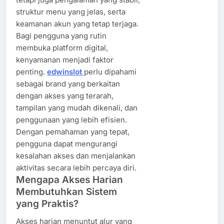
struktur menu yang jelas, serta
keamanan akun yang tetap terjaga.
Bagi pengguna yang rutin
membuka platform digital,
kenyamanan menjadi faktor
penting.
edwinslot
perlu dipahami
sebagai brand yang berkaitan
dengan akses yang terarah,
tampilan yang mudah dikenali, dan
penggunaan yang lebih efisien.
Dengan pemahaman yang tepat,
pengguna dapat mengurangi
kesalahan akses dan menjalankan
aktivitas secara lebih percaya diri.
Mengapa Akses Harian
Membutuhkan Sistem
yang Praktis?
Akses harian menuntut alur yang