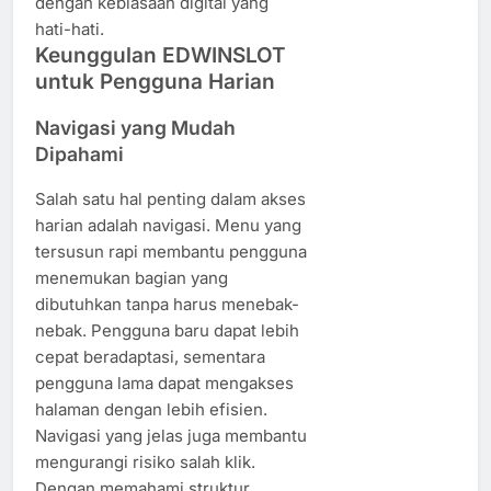
dengan kebiasaan digital yang
hati-hati.
Keunggulan EDWINSLOT
untuk Pengguna Harian
Navigasi yang Mudah
Dipahami
Salah satu hal penting dalam akses
harian adalah navigasi. Menu yang
tersusun rapi membantu pengguna
menemukan bagian yang
dibutuhkan tanpa harus menebak-
nebak. Pengguna baru dapat lebih
cepat beradaptasi, sementara
pengguna lama dapat mengakses
halaman dengan lebih efisien.
Navigasi yang jelas juga membantu
mengurangi risiko salah klik.
Dengan memahami struktur