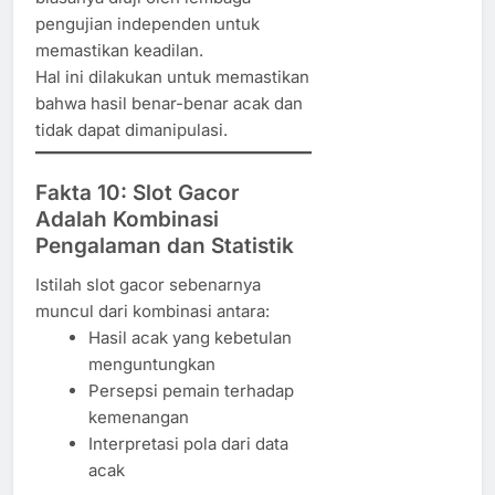
pengujian independen untuk
memastikan keadilan.
Hal ini dilakukan untuk memastikan
bahwa hasil benar-benar acak dan
tidak dapat dimanipulasi.
Fakta 10: Slot Gacor
Adalah Kombinasi
Pengalaman dan Statistik
Istilah slot gacor sebenarnya
muncul dari kombinasi antara:
Hasil acak yang kebetulan
menguntungkan
Persepsi pemain terhadap
kemenangan
Interpretasi pola dari data
acak