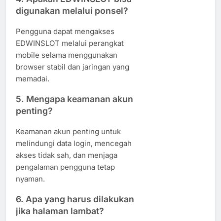
digunakan melalui ponsel?
Pengguna dapat mengakses
EDWINSLOT melalui perangkat
mobile selama menggunakan
browser stabil dan jaringan yang
memadai.
5. Mengapa keamanan akun
penting?
Keamanan akun penting untuk
melindungi data login, mencegah
akses tidak sah, dan menjaga
pengalaman pengguna tetap
nyaman.
6. Apa yang harus dilakukan
jika halaman lambat?