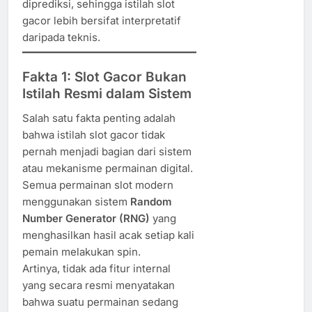
diprediksi, sehingga istilah slot
gacor lebih bersifat interpretatif
daripada teknis.
Fakta 1: Slot Gacor Bukan
Istilah Resmi dalam Sistem
Salah satu fakta penting adalah
bahwa istilah slot gacor tidak
pernah menjadi bagian dari sistem
atau mekanisme permainan digital.
Semua permainan slot modern
menggunakan sistem
Random
Number Generator (RNG)
yang
menghasilkan hasil acak setiap kali
pemain melakukan spin.
Artinya, tidak ada fitur internal
yang secara resmi menyatakan
bahwa suatu permainan sedang