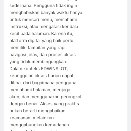
sederhana. Pengguna tidak ingin
menghabiskan banyak waktu hanya
untuk mencari menu, memahami
instruksi, atau mengatasi kendala
kecil pada halaman. Karena itu,
platform digital yang baik perlu
memiliki tampilan yang rapi,
navigasi jelas, dan proses akses
yang tidak membingungkan.
Dalam konteks EDWINSLOT,
keunggulan akses harian dapat
dilihat dari bagaimana pengguna
memahami halaman, menjaga
akun, dan menggunakan perangkat
dengan benar. Akses yang praktis
bukan berarti mengabaikan
keamanan, melainkan
menggabungkan kemudahan