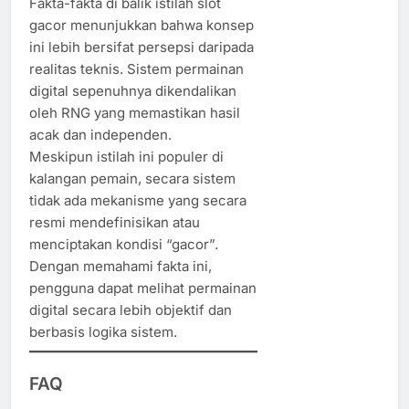
Fakta-fakta di balik istilah slot
gacor menunjukkan bahwa konsep
ini lebih bersifat persepsi daripada
realitas teknis. Sistem permainan
digital sepenuhnya dikendalikan
oleh RNG yang memastikan hasil
acak dan independen.
Meskipun istilah ini populer di
kalangan pemain, secara sistem
tidak ada mekanisme yang secara
resmi mendefinisikan atau
menciptakan kondisi “gacor”.
Dengan memahami fakta ini,
pengguna dapat melihat permainan
digital secara lebih objektif dan
berbasis logika sistem.
FAQ