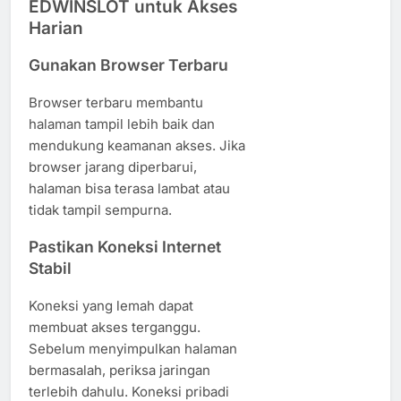
EDWINSLOT untuk Akses
Harian
Gunakan Browser Terbaru
Browser terbaru membantu
halaman tampil lebih baik dan
mendukung keamanan akses. Jika
browser jarang diperbarui,
halaman bisa terasa lambat atau
tidak tampil sempurna.
Pastikan Koneksi Internet
Stabil
Koneksi yang lemah dapat
membuat akses terganggu.
Sebelum menyimpulkan halaman
bermasalah, periksa jaringan
terlebih dahulu. Koneksi pribadi