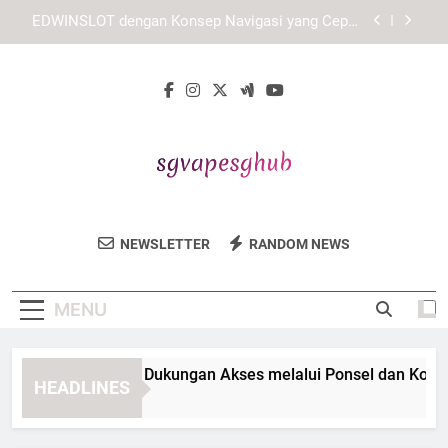
Skip
LEBAH4D dengan Konsep Navigasi yang Cepat
to
dan Efisien
content
KAYA787 sebagai Platform dengan Pengelolaan
Informasi yang Terarah
LEBAH4D dengan Dukungan Akses melalui
Ponsel dan Komputer yang Lebih Fleksibel
EDWINSLOT dengan Konsep Navigasi yang Cepat
dan Efisien
LEBAH4D dengan Konsep Navigasi yang Cepat
dan Efisien
SG Vapes Hub
Temukan Berbagai Produk Vape Dan
KAYA787 sebagai Platform dengan Pengelolaan
NEWSLETTER
RANDOM NEWS
Informasi yang Terarah
Aksesori Berkualitas Di SG Vapes Hub.
Solusi Untuk Pengalaman Vape Yang
MENU
Menyenangkan.
BAH4D dengan Dukungan Akses melalui Ponsel dan Komputer 
HEADLINES
Weeks Ago