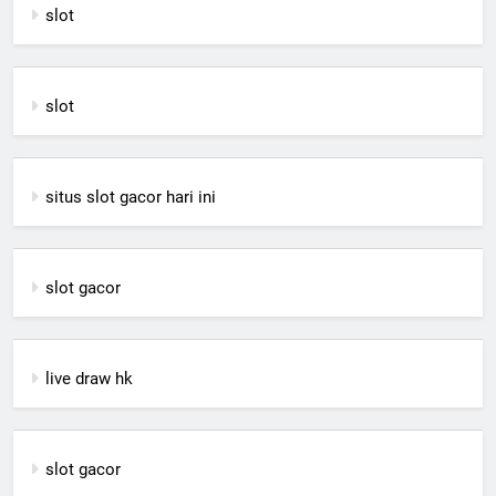
slot
slot
situs slot gacor hari ini
slot gacor
live draw hk
slot gacor