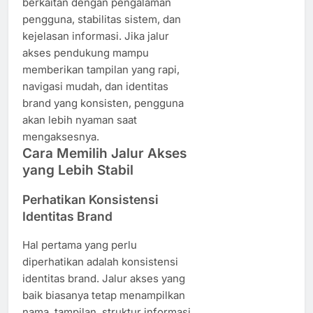
berkaitan dengan pengalaman
pengguna, stabilitas sistem, dan
kejelasan informasi. Jika jalur
akses pendukung mampu
memberikan tampilan yang rapi,
navigasi mudah, dan identitas
brand yang konsisten, pengguna
akan lebih nyaman saat
mengaksesnya.
Cara Memilih Jalur Akses
yang Lebih Stabil
Perhatikan Konsistensi
Identitas Brand
Hal pertama yang perlu
diperhatikan adalah konsistensi
identitas brand. Jalur akses yang
baik biasanya tetap menampilkan
nama, tampilan, struktur informasi,