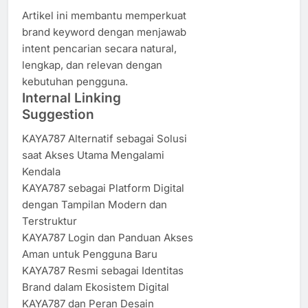
Artikel ini membantu memperkuat
brand keyword dengan menjawab
intent pencarian secara natural,
lengkap, dan relevan dengan
kebutuhan pengguna.
Internal Linking
Suggestion
KAYA787 Alternatif sebagai Solusi
saat Akses Utama Mengalami
Kendala
KAYA787 sebagai Platform Digital
dengan Tampilan Modern dan
Terstruktur
KAYA787 Login dan Panduan Akses
Aman untuk Pengguna Baru
KAYA787 Resmi sebagai Identitas
Brand dalam Ekosistem Digital
KAYA787 dan Peran Desain