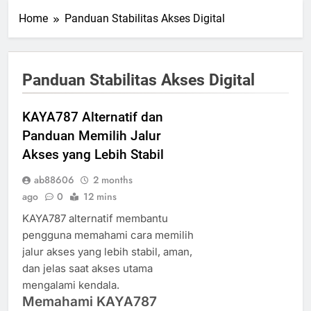
Home
Panduan Stabilitas Akses Digital
Panduan Stabilitas Akses Digital
KAYA787 Alternatif dan
Panduan Memilih Jalur
Akses yang Lebih Stabil
ab88606
2 months
ago
0
12 mins
KAYA787 alternatif membantu
pengguna memahami cara memilih
jalur akses yang lebih stabil, aman,
dan jelas saat akses utama
mengalami kendala.
Memahami KAYA787