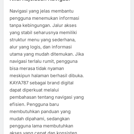
Navigasi yang jelas membantu
pengguna menemukan informasi
tanpa kebingungan. Jalur akses
yang stabil seharusnya memiliki
struktur menu yang sederhana,
alur yang logis, dan informasi
utama yang mudah ditemukan. Jika
navigasi terlalu rumit, pengguna
bisa merasa tidak nyaman
meskipun halaman berhasil dibuka.
KAYA787 sebagai brand digital
dapat diperkuat melalui
pembahasan tentang navigasi yang
efisien. Pengguna baru
membutuhkan panduan yang
mudah dipahami, sedangkan
pengguna lama membutuhkan
akses yang cepat dan konsisten.