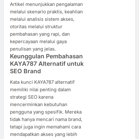
Artikel menunjukkan pengalaman
melalui skenario praktis, keahlian
melalui analisis sistem akses,
otoritas melalui struktur
pembahasan yang rapi, dan
kepercayaan melalui gaya
penulisan yang jelas.
Keunggulan Pembahasan
KAYA787 Alternatif untuk
SEO Brand
Kata kunci KAYA787 alternatif
memiliki nilai penting dalam
strategi SEO karena
mencerminkan kebutuhan
pengguna yang spesifik. Mereka
tidak hanya mencari nama brand,
tetapi juga ingin memahami cara
mendapatkan akses yang lebih