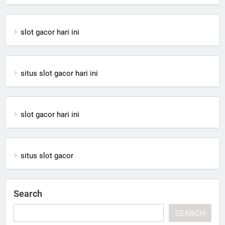
slot gacor hari ini
situs slot gacor hari ini
slot gacor hari ini
situs slot gacor
Search
SEARCH