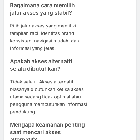
Bagaimana cara memilih
jalur akses yang stabil?
Pilih jalur akses yang memiliki
tampilan rapi, identitas brand
konsisten, navigasi mudah, dan
informasi yang jelas.
Apakah akses alternatif
selalu dibutuhkan?
Tidak selalu. Akses alternatif
biasanya dibutuhkan ketika akses
utama sedang tidak optimal atau
pengguna membutuhkan informasi
pendukung.
Mengapa keamanan penting
saat mencari akses
alternatif?