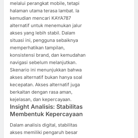
melalui perangkat mobile, tetapi
halaman utama terasa lambat. Ia
kemudian mencari KAYA787
alternatif untuk menemukan jalur
akses yang lebih stabil. Dalam
situasi ini, pengguna sebaiknya
memperhatikan tampilan,
konsistensi brand, dan kemudahan
navigasi sebelum melanjutkan.
Skenario ini menunjukkan bahwa
akses alternatif bukan hanya soal
kecepatan. Akses alternatif juga
berkaitan dengan rasa aman,
kejelasan, dan kepercayaan.
Insight Analisis: Stabilitas
Membentuk Kepercayaan
Dalam analisis digital, stabilitas
akses memiliki pengaruh besar