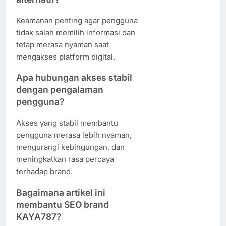
Keamanan penting agar pengguna
tidak salah memilih informasi dan
tetap merasa nyaman saat
mengakses platform digital.
Apa hubungan akses stabil
dengan pengalaman
pengguna?
Akses yang stabil membantu
pengguna merasa lebih nyaman,
mengurangi kebingungan, dan
meningkatkan rasa percaya
terhadap brand.
Bagaimana artikel ini
membantu SEO brand
KAYA787?