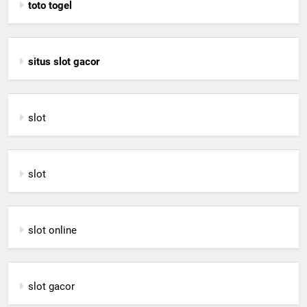
toto togel
situs slot gacor
slot
slot
slot online
slot gacor