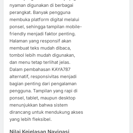
nyaman digunakan di berbagai
perangkat. Banyak pengguna
membuka platform digital melalui
ponsel, sehingga tampilan mobile-
friendly menjadi faktor penting.
Halaman yang responsif akan
membuat teks mudah dibaca,
tombol lebih mudah digunakan,
dan menu tetap terlihat jelas.
Dalam pembahasan KAYA787
alternatif, responsivitas menjadi
bagian penting dari pengalaman
pengguna. Tampilan yang rapi di
ponsel, tablet, maupun desktop
menunjukkan bahwa sistem
dirancang untuk mendukung akses
yang lebih fleksibel.
Nilai Kejelasan Navigasi