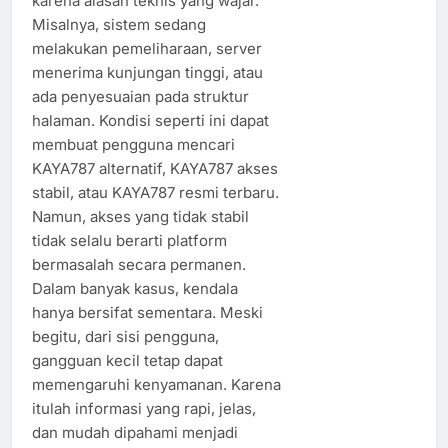
karena alasan teknis yang wajar.
Misalnya, sistem sedang
melakukan pemeliharaan, server
menerima kunjungan tinggi, atau
ada penyesuaian pada struktur
halaman. Kondisi seperti ini dapat
membuat pengguna mencari
KAYA787 alternatif, KAYA787 akses
stabil, atau KAYA787 resmi terbaru.
Namun, akses yang tidak stabil
tidak selalu berarti platform
bermasalah secara permanen.
Dalam banyak kasus, kendala
hanya bersifat sementara. Meski
begitu, dari sisi pengguna,
gangguan kecil tetap dapat
memengaruhi kenyamanan. Karena
itulah informasi yang rapi, jelas,
dan mudah dipahami menjadi