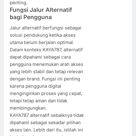
penting.
Fungsi Jalur Alternatif
bagi Pengguna
Jalur alternatif berfungsi sebagai
solusi pendukung ketika akses
utama belum berjalan optimal.
Dalam konteks KAYA787, alternatif
dapat dipahami sebagai cara
pengguna menemukan arah akses
yang lebih stabil dan tetap relevan
dengan brand. Fungsi ini penting
karena pengguna digital
menginginkan proses yang cepat,
tetapi tetap aman dan tidak
membingungkan.
KAYA787 alternatif sebaiknya tidak
dipahami sebagai sekadar pilihan
akses lain. Lebih dari itu, istilah ini