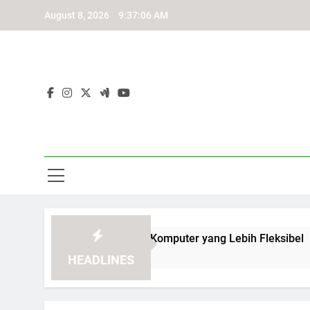
Skip
August 8, 2026
9:37:07 AM
to
content
SG 
Temukan B
alui Ponsel dan Komputer yang Lebih Fleksibel
EDWIN
3 Weeks
HEADLINES