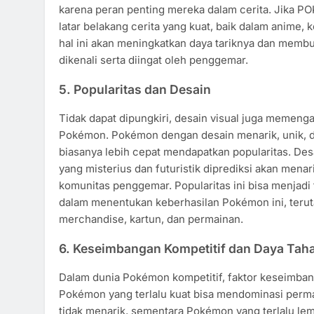
karena peran penting mereka dalam cerita. Jika 
latar belakang cerita yang kuat, baik dalam anime,
hal ini akan meningkatkan daya tariknya dan memb
dikenali serta diingat oleh penggemar.
5. Popularitas dan Desain
Tidak dapat dipungkiri, desain visual juga memeng
Pokémon. Pokémon dengan desain menarik, unik, d
biasanya lebih cepat mendapatkan popularitas. 
yang misterius dan futuristik diprediksi akan menar
komunitas penggemar. Popularitas ini bisa menjadi
dalam menentukan keberhasilan Pokémon ini, teru
merchandise, kartun, dan permainan.
6. Keseimbangan Kompetitif dan Daya Tah
Dalam dunia Pokémon kompetitif, faktor keseimban
Pokémon yang terlalu kuat bisa mendominasi perm
tidak menarik, sementara Pokémon yang terlalu lem