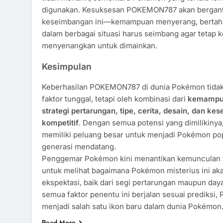
digunakan. Kesuksesan POKEMON787 akan bergan
keseimbangan ini—kemampuan menyerang, bertahan,
dalam berbagai situasi harus seimbang agar tetap k
menyenangkan untuk dimainkan.
Kesimpulan
Keberhasilan POKEMON787 di dunia Pokémon tidak 
faktor tunggal, tetapi oleh kombinasi dari
kemampua
strategi pertarungan, tipe, cerita, desain, dan k
kompetitif
. Dengan semua potensi yang dimilikin
memiliki peluang besar untuk menjadi Pokémon pop
generasi mendatang.
Penggemar Pokémon kini menantikan kemuncula
untuk melihat bagaimana Pokémon misterius ini a
ekspektasi, baik dari segi pertarungan maupun daya 
semua faktor penentu ini berjalan sesuai prediks
menjadi salah satu ikon baru dalam dunia Pokémon
Read More