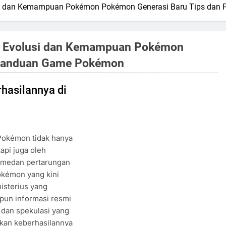
usi dan Kemampuan Pokémon Pokémon Generasi Baru Tips da
n Evolusi dan Kemampuan Pokémon
 Panduan Game Pokémon
asilannya di
 Pokémon tidak hanya
api juga oleh
 medan pertarungan
okémon yang kini
isterius yang
pun informasi resmi
 dan spekulasi yang
kan keberhasilannya