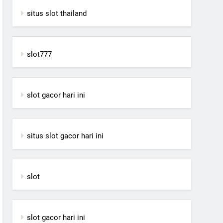
situs slot thailand
slot777
slot gacor hari ini
situs slot gacor hari ini
slot
slot gacor hari ini