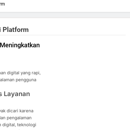
orm
i Platform
 Meningkatkan
 digital yang rapi,
galaman pengguna
s Layanan
ak dicari karena
 dan pengalaman
igital, teknologi