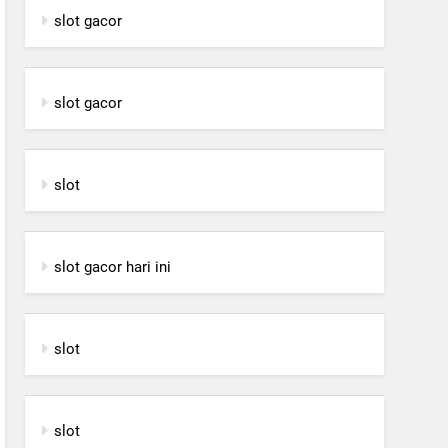
slot gacor
slot gacor
slot
slot gacor hari ini
slot
slot