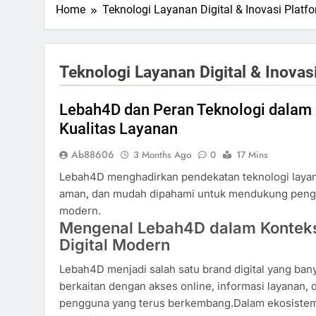
Home
Teknologi Layanan Digital & Inovasi Platf
Teknologi Layanan Digital & Inovas
Lebah4D dan Peran Teknologi dalam
Kualitas Layanan
Ab88606
3 Months Ago
0
17 Mins
Lebah4D menghadirkan pendekatan teknologi layanan
aman, dan mudah dipahami untuk mendukung pen
modern.
Mengenal Lebah4D dalam Kontek
Digital Modern
Lebah4D menjadi salah satu brand digital yang bany
berkaitan dengan akses online, informasi layanan,
pengguna yang terus berkembang.Dalam ekosistem d