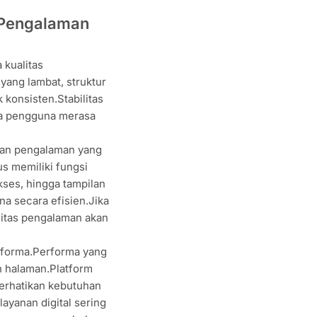
 Pengalaman
 kualitas
yang lambat, struktur
 konsisten.Stabilitas
na pengguna merasa
ngan pengalaman yang
us memiliki fungsi
akses, hingga tampilan
a secara efisien.Jika
litas pengalaman akan
performa.Performa yang
 halaman.Platform
erhatikan kebutuhan
layanan digital sering