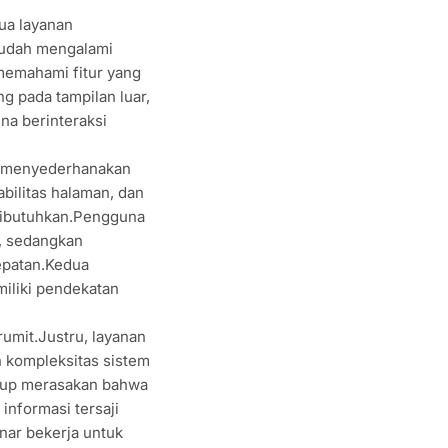
ua layanan
 mudah mengalami
memahami fitur yang
ng pada tampilan luar,
na berinteraksi
m menyederhanakan
bilitas halaman, dan
ibutuhkan.Pengguna
, sedangkan
epatan.Kedua
miliki pendekatan
 rumit.Justru, layanan
 kompleksitas sistem
kup merasakan bahwa
nformasi tersaji
nar bekerja untuk