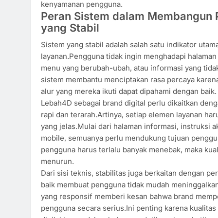
kenyamanan pengguna.
Peran Sistem dalam Membangun
yang Stabil
Sistem yang stabil adalah salah satu indikator utama
layanan.Pengguna tidak ingin menghadapi halaman 
menu yang berubah-ubah, atau informasi yang tidak
sistem membantu menciptakan rasa percaya kare
alur yang mereka ikuti dapat dipahami dengan baik.
Lebah4D sebagai brand digital perlu dikaitkan de
rapi dan terarah.Artinya, setiap elemen layanan har
yang jelas.Mulai dari halaman informasi, instruksi 
mobile, semuanya perlu mendukung tujuan penggun
pengguna harus terlalu banyak menebak, maka kua
menurun.
Dari sisi teknis, stabilitas juga berkaitan dengan 
baik membuat pengguna tidak mudah meninggalkan
yang responsif memberi kesan bahwa brand memp
pengguna secara serius.Ini penting karena kualitas 