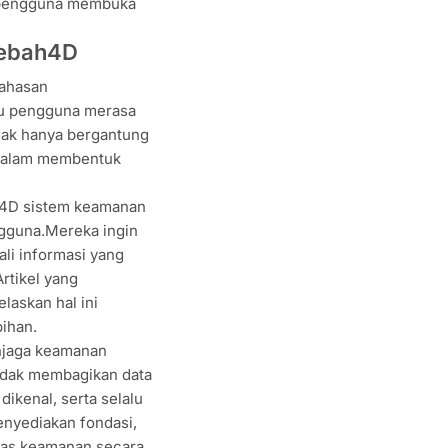
a pengguna membuka
Lebah4D
bahasan
tu pengguna merasa
dak hanya bergantung
r dalam membentuk
h4D sistem keamanan
gguna.Mereka ingin
li informasi yang
rtikel yang
askan hal ini
ihan.
njaga keamanan
tidak membagikan data
dikenal, serta selalu
enyediakan fondasi,
tas keamanan secara