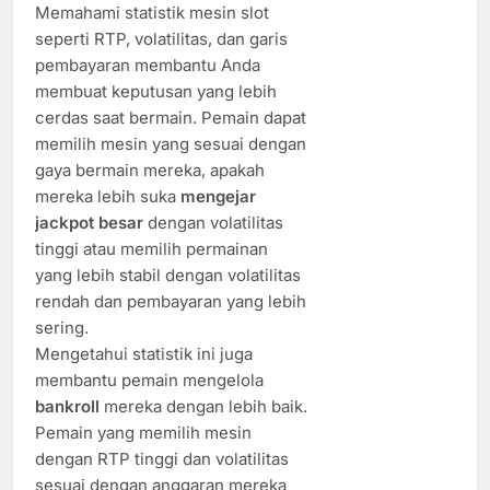
Memahami statistik mesin slot
seperti RTP, volatilitas, dan garis
pembayaran membantu Anda
membuat keputusan yang lebih
cerdas saat bermain. Pemain dapat
memilih mesin yang sesuai dengan
gaya bermain mereka, apakah
mereka lebih suka
mengejar
jackpot besar
dengan volatilitas
tinggi atau memilih permainan
yang lebih stabil dengan volatilitas
rendah dan pembayaran yang lebih
sering.
Mengetahui statistik ini juga
membantu pemain mengelola
bankroll
mereka dengan lebih baik.
Pemain yang memilih mesin
dengan RTP tinggi dan volatilitas
sesuai dengan anggaran mereka