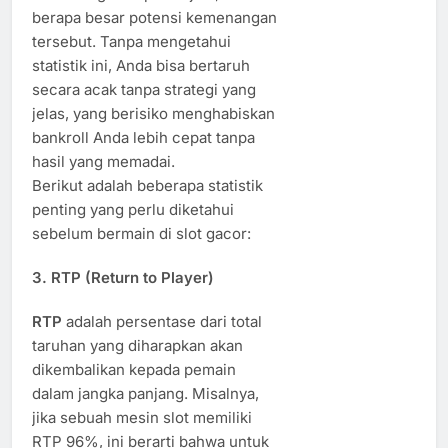
berapa besar potensi kemenangan
tersebut. Tanpa mengetahui
statistik ini, Anda bisa bertaruh
secara acak tanpa strategi yang
jelas, yang berisiko menghabiskan
bankroll Anda lebih cepat tanpa
hasil yang memadai.
Berikut adalah beberapa statistik
penting yang perlu diketahui
sebelum bermain di slot gacor:
3.
RTP (Return to Player)
RTP
adalah persentase dari total
taruhan yang diharapkan akan
dikembalikan kepada pemain
dalam jangka panjang. Misalnya,
jika sebuah mesin slot memiliki
RTP 96%, ini berarti bahwa untuk