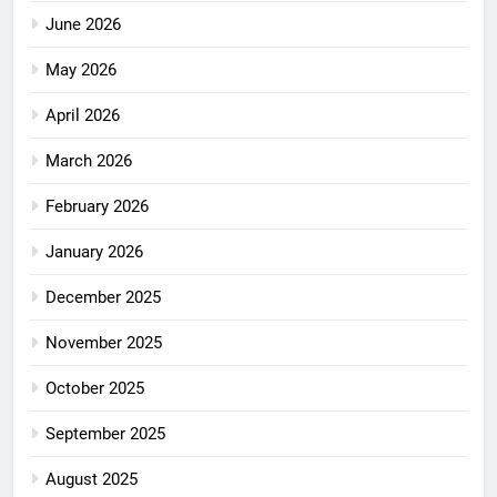
June 2026
May 2026
April 2026
March 2026
February 2026
January 2026
December 2025
November 2025
October 2025
September 2025
August 2025