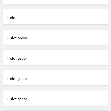
slot
slot online
slot gacor
slot gacor
slot gacor