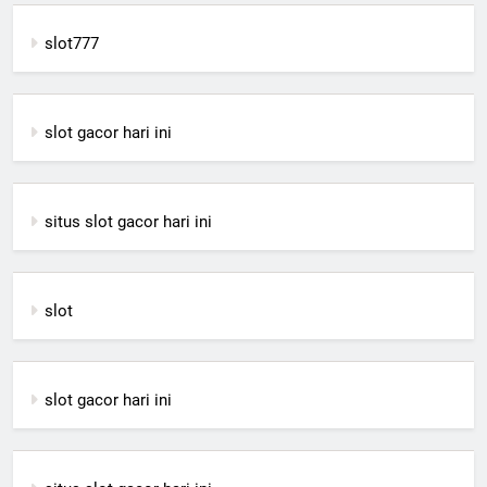
slot777
slot gacor hari ini
situs slot gacor hari ini
slot
slot gacor hari ini