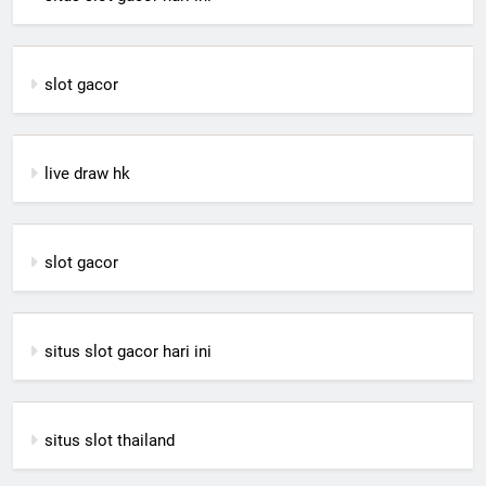
slot gacor
live draw hk
slot gacor
situs slot gacor hari ini
situs slot thailand