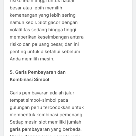
risiko lebih tinggi untuk hadiah
besar atau lebih memilih
kemenangan yang lebih sering
namun kecil. Slot gacor dengan
volatilitas sedang hingga tinggi
memberikan keseimbangan antara
risiko dan peluang besar, dan ini
penting untuk diketahui sebelum
Anda memilih mesin.
5.
Garis Pembayaran dan
Kombinasi Simbol
Garis pembayaran adalah jalur
tempat simbol-simbol pada
gulungan perlu tercocokkan untuk
membentuk kombinasi pemenang.
Setiap mesin slot memiliki jumlah
garis pembayaran
yang berbeda.