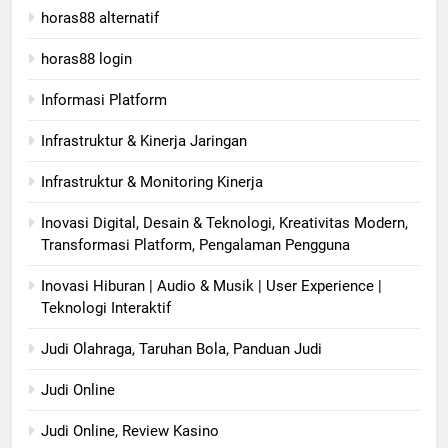
horas88 alternatif
horas88 login
Informasi Platform
Infrastruktur & Kinerja Jaringan
Infrastruktur & Monitoring Kinerja
Inovasi Digital, Desain & Teknologi, Kreativitas Modern,
Transformasi Platform, Pengalaman Pengguna
Inovasi Hiburan | Audio & Musik | User Experience |
Teknologi Interaktif
Judi Olahraga, Taruhan Bola, Panduan Judi
Judi Online
Judi Online, Review Kasino