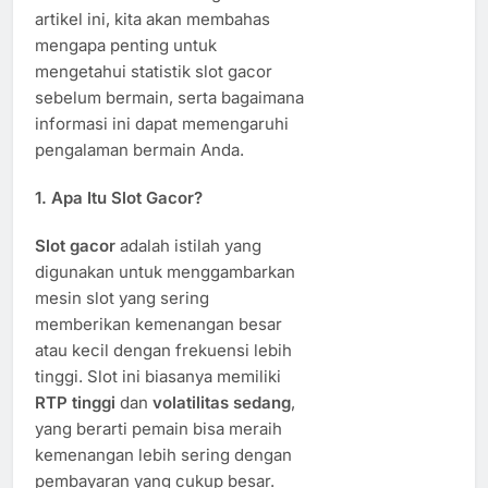
artikel ini, kita akan membahas
mengapa penting untuk
mengetahui statistik slot gacor
sebelum bermain, serta bagaimana
informasi ini dapat memengaruhi
pengalaman bermain Anda.
1.
Apa Itu Slot Gacor?
Slot gacor
adalah istilah yang
digunakan untuk menggambarkan
mesin slot yang sering
memberikan kemenangan besar
atau kecil dengan frekuensi lebih
tinggi. Slot ini biasanya memiliki
RTP tinggi
dan
volatilitas sedang
,
yang berarti pemain bisa meraih
kemenangan lebih sering dengan
pembayaran yang cukup besar.