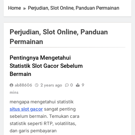
Home
Perjudian, Slot Online, Panduan Permainan
Perjudian, Slot Online, Panduan
Permainan
Pentingnya Mengetahui
Statistik Slot Gacor Sebelum
Bermain
ab88606
2 years ago
0
9
mins
mengapa mengetahui statistik
situs slot gacor
sangat penting
sebelum bermain. Temukan cara
statistik seperti RTP, volatilitas,
dan garis pembayaran