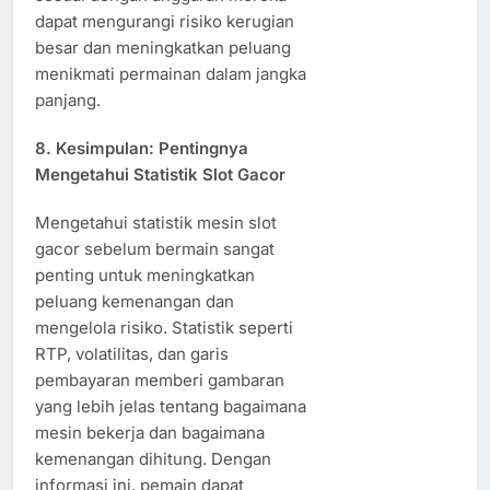
dapat mengurangi risiko kerugian
besar dan meningkatkan peluang
menikmati permainan dalam jangka
panjang.
8.
Kesimpulan: Pentingnya
Mengetahui Statistik Slot Gacor
Mengetahui statistik mesin slot
gacor sebelum bermain sangat
penting untuk meningkatkan
peluang kemenangan dan
mengelola risiko. Statistik seperti
RTP, volatilitas, dan garis
pembayaran memberi gambaran
yang lebih jelas tentang bagaimana
mesin bekerja dan bagaimana
kemenangan dihitung. Dengan
informasi ini, pemain dapat