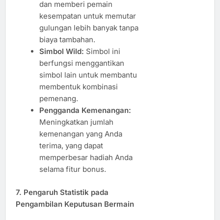
dan memberi pemain
kesempatan untuk memutar
gulungan lebih banyak tanpa
biaya tambahan.
Simbol Wild:
Simbol ini
berfungsi menggantikan
simbol lain untuk membantu
membentuk kombinasi
pemenang.
Pengganda Kemenangan:
Meningkatkan jumlah
kemenangan yang Anda
terima, yang dapat
memperbesar hadiah Anda
selama fitur bonus.
7.
Pengaruh Statistik pada
Pengambilan Keputusan Bermain