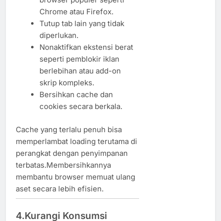
Chrome atau Firefox.
Tutup tab lain yang tidak
diperlukan.
Nonaktifkan ekstensi berat
seperti pemblokir iklan
berlebihan atau add-on
skrip kompleks.
Bersihkan cache dan
cookies secara berkala.
Cache yang terlalu penuh bisa
memperlambat loading terutama di
perangkat dengan penyimpanan
terbatas.Membersihkannya
membantu browser memuat ulang
aset secara lebih efisien.
4.Kurangi Konsumsi