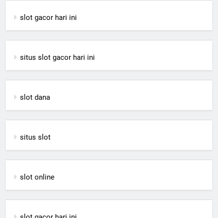
slot gacor hari ini
situs slot gacor hari ini
slot dana
situs slot
slot online
slot gacor hari ini