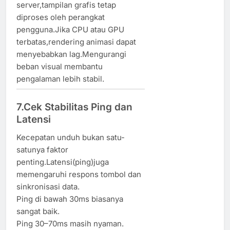
server,tampilan grafis tetap
diproses oleh perangkat
pengguna.Jika CPU atau GPU
terbatas,rendering animasi dapat
menyebabkan lag.Mengurangi
beban visual membantu
pengalaman lebih stabil.
7.Cek Stabilitas Ping dan
Latensi
Kecepatan unduh bukan satu-
satunya faktor
penting.Latensi(ping)juga
memengaruhi respons tombol dan
sinkronisasi data.
Ping di bawah 30ms biasanya
sangat baik.
Ping 30–70ms masih nyaman.