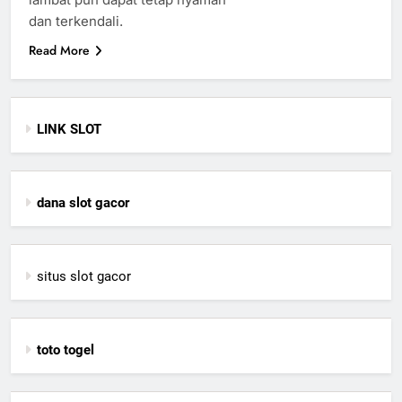
dan terkendali.
Read More
LINK SLOT
dana slot gacor
situs slot gacor
toto togel