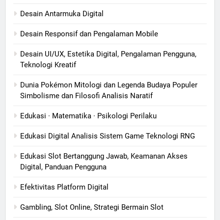
Desain Antarmuka Digital
Desain Responsif dan Pengalaman Mobile
Desain UI/UX, Estetika Digital, Pengalaman Pengguna,
Teknologi Kreatif
Dunia Pokémon Mitologi dan Legenda Budaya Populer
Simbolisme dan Filosofi Analisis Naratif
Edukasi · Matematika · Psikologi Perilaku
Edukasi Digital Analisis Sistem Game Teknologi RNG
Edukasi Slot Bertanggung Jawab, Keamanan Akses
Digital, Panduan Pengguna
Efektivitas Platform Digital
Gambling, Slot Online, Strategi Bermain Slot