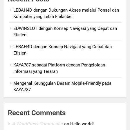
LEBAH4D dengan Dukungan Akses melalui Ponsel dan
Komputer yang Lebih Fleksibel
EDWINSLOT dengan Konsep Navigasi yang Cepat dan
Efisien
LEBAH4D dengan Konsep Navigasi yang Cepat dan
Efisien
KAYA787 sebagai Platform dengan Pengelolaan
Informasi yang Terarah
Mengenal Keunggulan Desain Mobile-Friendly pada
KAYA787
Recent Comments
A WordPress Commenter
on
Hello world!