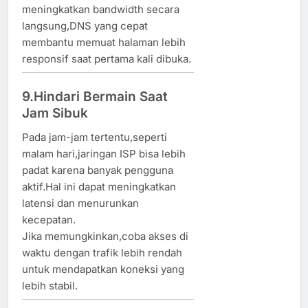
meningkatkan bandwidth secara
langsung,DNS yang cepat
membantu memuat halaman lebih
responsif saat pertama kali dibuka.
9.Hindari Bermain Saat
Jam Sibuk
Pada jam-jam tertentu,seperti
malam hari,jaringan ISP bisa lebih
padat karena banyak pengguna
aktif.Hal ini dapat meningkatkan
latensi dan menurunkan
kecepatan.
Jika memungkinkan,coba akses di
waktu dengan trafik lebih rendah
untuk mendapatkan koneksi yang
lebih stabil.