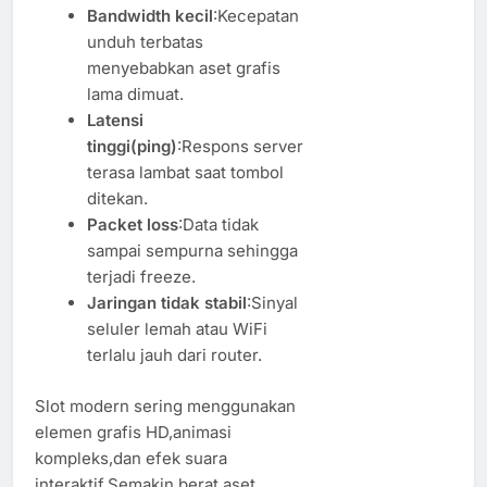
Bandwidth kecil
:Kecepatan
unduh terbatas
menyebabkan aset grafis
lama dimuat.
Latensi
tinggi(ping)
:Respons server
terasa lambat saat tombol
ditekan.
Packet loss
:Data tidak
sampai sempurna sehingga
terjadi freeze.
Jaringan tidak stabil
:Sinyal
seluler lemah atau WiFi
terlalu jauh dari router.
Slot modern sering menggunakan
elemen grafis HD,animasi
kompleks,dan efek suara
interaktif.Semakin berat aset