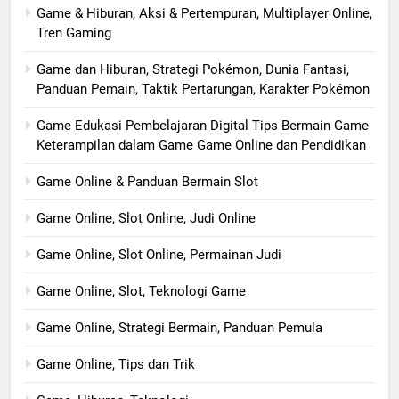
Game & Hiburan, Aksi & Pertempuran, Multiplayer Online,
Tren Gaming
Game dan Hiburan, Strategi Pokémon, Dunia Fantasi,
Panduan Pemain, Taktik Pertarungan, Karakter Pokémon
Game Edukasi Pembelajaran Digital Tips Bermain Game
Keterampilan dalam Game Game Online dan Pendidikan
Game Online & Panduan Bermain Slot
Game Online, Slot Online, Judi Online
Game Online, Slot Online, Permainan Judi
Game Online, Slot, Teknologi Game
Game Online, Strategi Bermain, Panduan Pemula
Game Online, Tips dan Trik