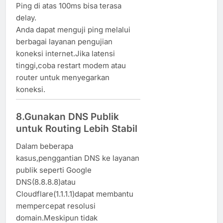
Ping di atas 100ms bisa terasa
delay.
Anda dapat menguji ping melalui
berbagai layanan pengujian
koneksi internet.Jika latensi
tinggi,coba restart modem atau
router untuk menyegarkan
koneksi.
8.Gunakan DNS Publik
untuk Routing Lebih Stabil
Dalam beberapa
kasus,penggantian DNS ke layanan
publik seperti Google
DNS(8.8.8.8)atau
Cloudflare(1.1.1.1)dapat membantu
mempercepat resolusi
domain.Meskipun tidak