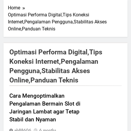
Home
Optimasi Performa Digital,Tips Koneksi
Internet,Pengalaman Pengguna,Stabilitas Akses
Online,Panduan Teknis
Optimasi Performa Digital,Tips
Koneksi Internet,Pengalaman
Pengguna,Stabilitas Akses
Online,Panduan Teknis
Cara Mengoptimalkan
Pengalaman Bermain Slot di
Jaringan Lambat agar Tetap
Stabil dan Nyaman
ab88606
6 months