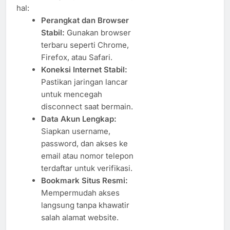
hal:
Perangkat dan Browser
Stabil:
Gunakan browser
terbaru seperti Chrome,
Firefox, atau Safari.
Koneksi Internet Stabil:
Pastikan jaringan lancar
untuk mencegah
disconnect saat bermain.
Data Akun Lengkap:
Siapkan username,
password, dan akses ke
email atau nomor telepon
terdaftar untuk verifikasi.
Bookmark Situs Resmi:
Mempermudah akses
langsung tanpa khawatir
salah alamat website.