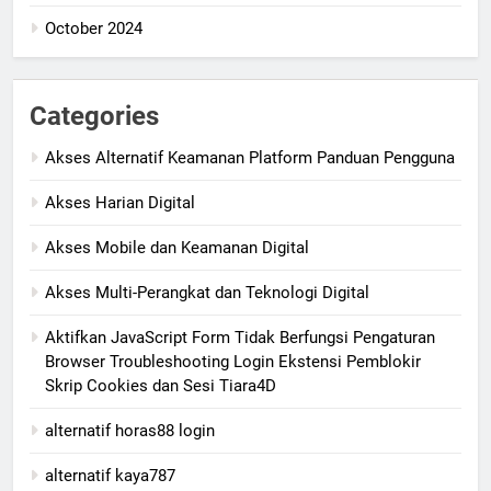
October 2024
Categories
Akses Alternatif Keamanan Platform Panduan Pengguna
Akses Harian Digital
Akses Mobile dan Keamanan Digital
Akses Multi-Perangkat dan Teknologi Digital
Aktifkan JavaScript Form Tidak Berfungsi Pengaturan
Browser Troubleshooting Login Ekstensi Pemblokir
Skrip Cookies dan Sesi Tiara4D
alternatif horas88 login
alternatif kaya787