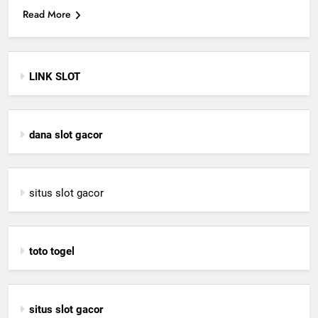
Read More
LINK SLOT
dana slot gacor
situs slot gacor
toto togel
situs slot gacor