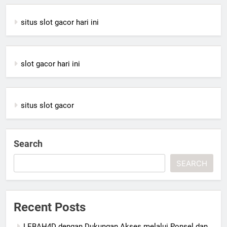
situs slot gacor hari ini
slot gacor hari ini
situs slot gacor
Search
SEARCH
Recent Posts
LEBAH4D dengan Dukungan Akses melalui Ponsel dan