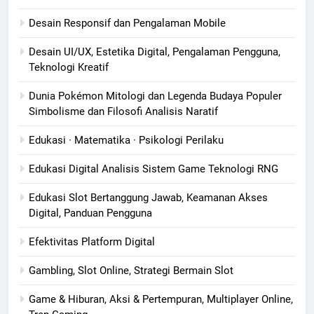
Desain Responsif dan Pengalaman Mobile
Desain UI/UX, Estetika Digital, Pengalaman Pengguna,
Teknologi Kreatif
Dunia Pokémon Mitologi dan Legenda Budaya Populer
Simbolisme dan Filosofi Analisis Naratif
Edukasi · Matematika · Psikologi Perilaku
Edukasi Digital Analisis Sistem Game Teknologi RNG
Edukasi Slot Bertanggung Jawab, Keamanan Akses
Digital, Panduan Pengguna
Efektivitas Platform Digital
Gambling, Slot Online, Strategi Bermain Slot
Game & Hiburan, Aksi & Pertempuran, Multiplayer Online,