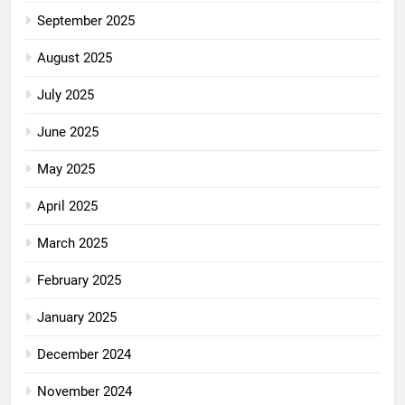
September 2025
August 2025
July 2025
June 2025
May 2025
April 2025
March 2025
February 2025
January 2025
December 2024
November 2024