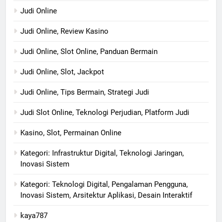
Judi Online
Judi Online, Review Kasino
Judi Online, Slot Online, Panduan Bermain
Judi Online, Slot, Jackpot
Judi Online, Tips Bermain, Strategi Judi
Judi Slot Online, Teknologi Perjudian, Platform Judi
Kasino, Slot, Permainan Online
Kategori: Infrastruktur Digital, Teknologi Jaringan,
Inovasi Sistem
Kategori: Teknologi Digital, Pengalaman Pengguna,
Inovasi Sistem, Arsitektur Aplikasi, Desain Interaktif
kaya787