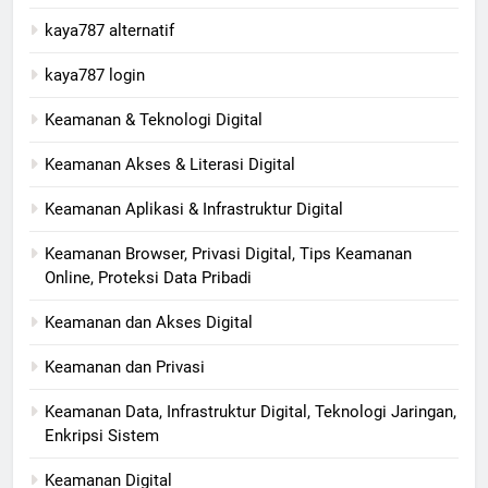
kaya787 alternatif
kaya787 login
Keamanan & Teknologi Digital
Keamanan Akses & Literasi Digital
Keamanan Aplikasi & Infrastruktur Digital
Keamanan Browser, Privasi Digital, Tips Keamanan
Online, Proteksi Data Pribadi
Keamanan dan Akses Digital
Keamanan dan Privasi
Keamanan Data, Infrastruktur Digital, Teknologi Jaringan,
Enkripsi Sistem
Keamanan Digital