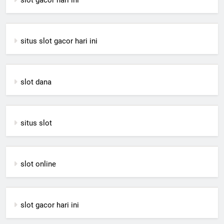
slot gacor hari ini
situs slot gacor hari ini
slot dana
situs slot
slot online
slot gacor hari ini