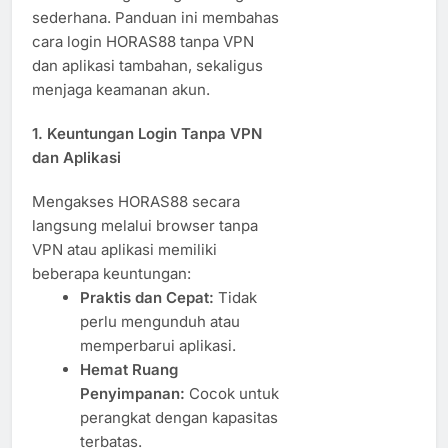
sederhana. Panduan ini membahas
cara login HORAS88 tanpa VPN
dan aplikasi tambahan, sekaligus
menjaga keamanan akun.
1. Keuntungan Login Tanpa VPN
dan Aplikasi
Mengakses HORAS88 secara
langsung melalui browser tanpa
VPN atau aplikasi memiliki
beberapa keuntungan:
Praktis dan Cepat:
Tidak
perlu mengunduh atau
memperbarui aplikasi.
Hemat Ruang
Penyimpanan:
Cocok untuk
perangkat dengan kapasitas
terbatas.