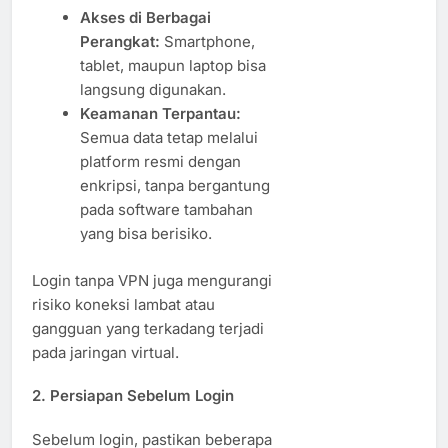
Akses di Berbagai
Perangkat:
Smartphone,
tablet, maupun laptop bisa
langsung digunakan.
Keamanan Terpantau:
Semua data tetap melalui
platform resmi dengan
enkripsi, tanpa bergantung
pada software tambahan
yang bisa berisiko.
Login tanpa VPN juga mengurangi
risiko koneksi lambat atau
gangguan yang terkadang terjadi
pada jaringan virtual.
2. Persiapan Sebelum Login
Sebelum login, pastikan beberapa