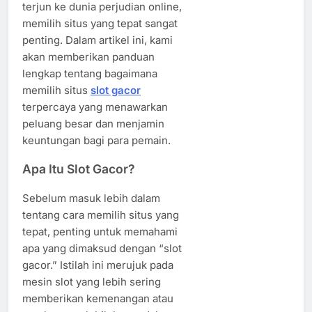
terjun ke dunia perjudian online,
memilih situs yang tepat sangat
penting. Dalam artikel ini, kami
akan memberikan panduan
lengkap tentang bagaimana
memilih situs
slot gacor
terpercaya yang menawarkan
peluang besar dan menjamin
keuntungan bagi para pemain.
Apa Itu Slot Gacor?
Sebelum masuk lebih dalam
tentang cara memilih situs yang
tepat, penting untuk memahami
apa yang dimaksud dengan “slot
gacor.” Istilah ini merujuk pada
mesin slot yang lebih sering
memberikan kemenangan atau