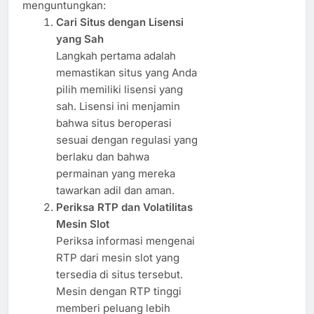
menguntungkan:
Cari Situs dengan Lisensi
yang Sah
Langkah pertama adalah
memastikan situs yang Anda
pilih memiliki lisensi yang
sah. Lisensi ini menjamin
bahwa situs beroperasi
sesuai dengan regulasi yang
berlaku dan bahwa
permainan yang mereka
tawarkan adil dan aman.
Periksa RTP dan Volatilitas
Mesin Slot
Periksa informasi mengenai
RTP dari mesin slot yang
tersedia di situs tersebut.
Mesin dengan RTP tinggi
memberi peluang lebih