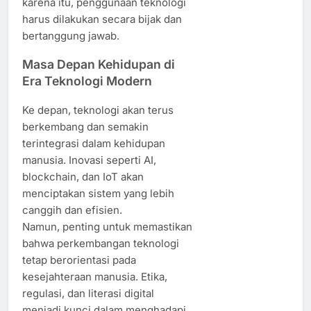
karena itu, penggunaan teknologi
harus dilakukan secara bijak dan
bertanggung jawab.
Masa Depan Kehidupan di
Era Teknologi Modern
Ke depan, teknologi akan terus
berkembang dan semakin
terintegrasi dalam kehidupan
manusia. Inovasi seperti AI,
blockchain, dan IoT akan
menciptakan sistem yang lebih
canggih dan efisien.
Namun, penting untuk memastikan
bahwa perkembangan teknologi
tetap berorientasi pada
kesejahteraan manusia. Etika,
regulasi, dan literasi digital
menjadi kunci dalam menghadapi