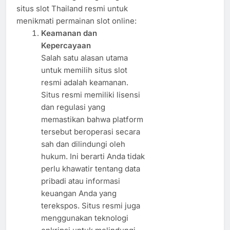
situs slot Thailand resmi untuk
menikmati permainan slot online:
Keamanan dan
Kepercayaan
Salah satu alasan utama
untuk memilih situs slot
resmi adalah keamanan.
Situs resmi memiliki lisensi
dan regulasi yang
memastikan bahwa platform
tersebut beroperasi secara
sah dan dilindungi oleh
hukum. Ini berarti Anda tidak
perlu khawatir tentang data
pribadi atau informasi
keuangan Anda yang
terekspos. Situs resmi juga
menggunakan teknologi