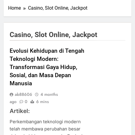
Home
Casino, Slot Online, Jackpot
Casino, Slot Online, Jackpot
Evolusi Kehidupan di Tengah
Teknologi Modern:
Transformasi Gaya Hidup,
Sosial, dan Masa Depan
Manusia
ab88606
4 months
ago
0
6 mins
Artikel:
Perkembangan teknologi modern
telah membawa perubahan besar