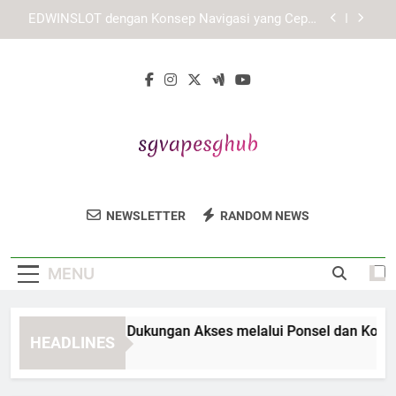
Skip
LEBAH4D dengan Konsep Navigasi yang Cepat
to
dan Efisien
content
KAYA787 sebagai Platform dengan Pengelolaan
Informasi yang Terarah
LEBAH4D dengan Dukungan Akses melalui
Ponsel dan Komputer yang Lebih Fleksibel
EDWINSLOT dengan Konsep Navigasi yang Cepat
dan Efisien
LEBAH4D dengan Konsep Navigasi yang Cepat
dan Efisien
SG Vapes Hub
Temukan Berbagai Produk Vape Dan
KAYA787 sebagai Platform dengan Pengelolaan
NEWSLETTER
RANDOM NEWS
Informasi yang Terarah
Aksesori Berkualitas Di SG Vapes Hub.
Solusi Untuk Pengalaman Vape Yang
MENU
Menyenangkan.
EBAH4D dengan Dukungan Akses melalui Ponsel dan Komputer
HEADLINES
 Weeks Ago