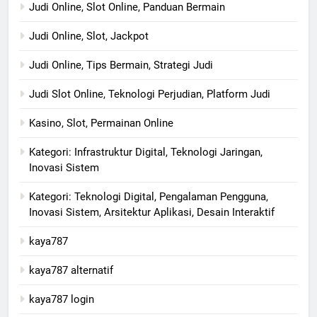
Judi Online, Slot Online, Panduan Bermain
Judi Online, Slot, Jackpot
Judi Online, Tips Bermain, Strategi Judi
Judi Slot Online, Teknologi Perjudian, Platform Judi
Kasino, Slot, Permainan Online
Kategori: Infrastruktur Digital, Teknologi Jaringan,
Inovasi Sistem
Kategori: Teknologi Digital, Pengalaman Pengguna,
Inovasi Sistem, Arsitektur Aplikasi, Desain Interaktif
kaya787
kaya787 alternatif
kaya787 login