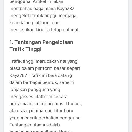
pengguna. Artikel ini akan
membahas bagaimana Kaya787
mengelola trafik tinggi, menjaga
keandalan platform, dan
memastikan kinerja tetap optimal.
1. Tantangan Pengelolaan
Trafik Tinggi
Trafik tinggi merupakan hal yang
biasa dalam platform besar seperti
Kaya787. Trafik ini bisa datang
dalam berbagai bentuk, seperti
lonjakan pengguna yang
mengakses platform secara
bersamaan, acara promosi khusus,
atau saat pembaruan fitur baru
yang menarik perhatian pengguna.
Tantangan utama adalah
bagaimana memelihara kinerja