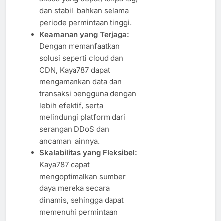
dan stabil, bahkan selama
periode permintaan tinggi.
Keamanan yang Terjaga:
Dengan memanfaatkan
solusi seperti cloud dan
CDN, Kaya787 dapat
mengamankan data dan
transaksi pengguna dengan
lebih efektif, serta
melindungi platform dari
serangan DDoS dan
ancaman lainnya.
Skalabilitas yang Fleksibel:
Kaya787 dapat
mengoptimalkan sumber
daya mereka secara
dinamis, sehingga dapat
memenuhi permintaan