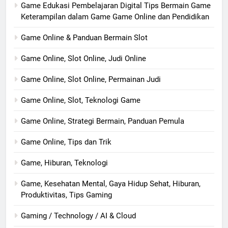
Game Edukasi Pembelajaran Digital Tips Bermain Game
Keterampilan dalam Game Game Online dan Pendidikan
Game Online & Panduan Bermain Slot
Game Online, Slot Online, Judi Online
Game Online, Slot Online, Permainan Judi
Game Online, Slot, Teknologi Game
Game Online, Strategi Bermain, Panduan Pemula
Game Online, Tips dan Trik
Game, Hiburan, Teknologi
Game, Kesehatan Mental, Gaya Hidup Sehat, Hiburan,
Produktivitas, Tips Gaming
Gaming / Technology / AI & Cloud