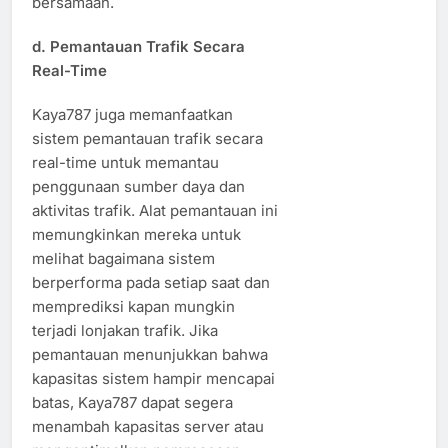
bersamaan.
d. Pemantauan Trafik Secara
Real-Time
Kaya787 juga memanfaatkan
sistem pemantauan trafik secara
real-time untuk memantau
penggunaan sumber daya dan
aktivitas trafik. Alat pemantauan ini
memungkinkan mereka untuk
melihat bagaimana sistem
berperforma pada setiap saat dan
memprediksi kapan mungkin
terjadi lonjakan trafik. Jika
pemantauan menunjukkan bahwa
kapasitas sistem hampir mencapai
batas, Kaya787 dapat segera
menambah kapasitas server atau