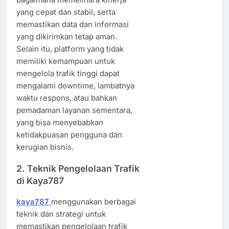
yang cepat dan stabil, serta
memastikan data dan informasi
yang dikirimkan tetap aman.
Selain itu, platform yang tidak
memiliki kemampuan untuk
mengelola trafik tinggi dapat
mengalami downtime, lambatnya
waktu respons, atau bahkan
pemadaman layanan sementara,
yang bisa menyebabkan
ketidakpuasan pengguna dan
kerugian bisnis.
2. Teknik Pengelolaan Trafik
di Kaya787
kaya787
menggunakan berbagai
teknik dan strategi untuk
memastikan pengelolaan trafik