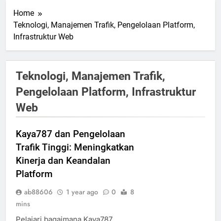
Home
Teknologi, Manajemen Trafik, Pengelolaan Platform,
Infrastruktur Web
Teknologi, Manajemen Trafik,
Pengelolaan Platform, Infrastruktur
Web
Kaya787 dan Pengelolaan
Trafik Tinggi: Meningkatkan
Kinerja dan Keandalan
Platform
ab88606
1 year ago
0
8
mins
Pelajari bagaimana Kaya787