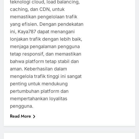
teknologi cloud, load balancing,
caching, dan CDN, untuk
memastikan pengelolaan trafik
yang efisien. Dengan pendekatan
ini, Kaya787 dapat menangani
lonjakan trafik dengan lebih baik,
menjaga pengalaman pengguna
tetap responsif, dan memastikan
bahwa platform tetap stabil dan
aman. Keberhasilan dalam
mengelola trafik tinggi ini sangat
penting untuk mendukung
pertumbuhan platform dan
mempertahankan loyalitas
pengguna.
Read More