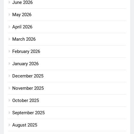
June 2026
May 2026
April 2026
March 2026
February 2026
January 2026
December 2025
November 2025
October 2025
September 2025
August 2025