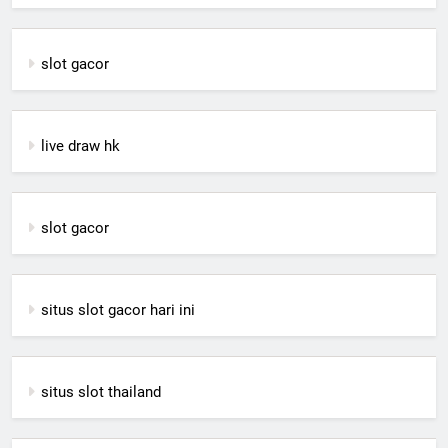
slot gacor
live draw hk
slot gacor
situs slot gacor hari ini
situs slot thailand