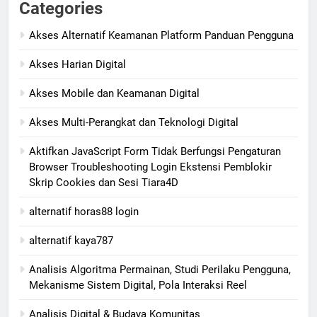
Categories
Akses Alternatif Keamanan Platform Panduan Pengguna
Akses Harian Digital
Akses Mobile dan Keamanan Digital
Akses Multi-Perangkat dan Teknologi Digital
Aktifkan JavaScript Form Tidak Berfungsi Pengaturan
Browser Troubleshooting Login Ekstensi Pemblokir
Skrip Cookies dan Sesi Tiara4D
alternatif horas88 login
alternatif kaya787
Analisis Algoritma Permainan, Studi Perilaku Pengguna,
Mekanisme Sistem Digital, Pola Interaksi Reel
Analisis Digital & Budaya Komunitas