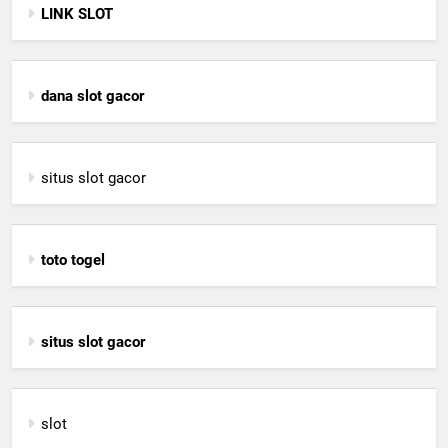
LINK SLOT
dana slot gacor
situs slot gacor
toto togel
situs slot gacor
slot