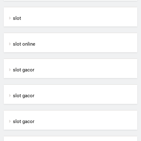
slot
slot online
slot gacor
slot gacor
slot gacor