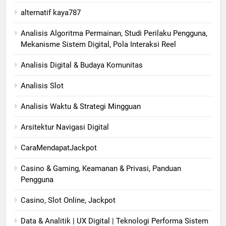
alternatif kaya787
Analisis Algoritma Permainan, Studi Perilaku Pengguna,
Mekanisme Sistem Digital, Pola Interaksi Reel
Analisis Digital & Budaya Komunitas
Analisis Slot
Analisis Waktu & Strategi Mingguan
Arsitektur Navigasi Digital
CaraMendapatJackpot
Casino & Gaming, Keamanan & Privasi, Panduan
Pengguna
Casino, Slot Online, Jackpot
Data & Analitik | UX Digital | Teknologi Performa Sistem