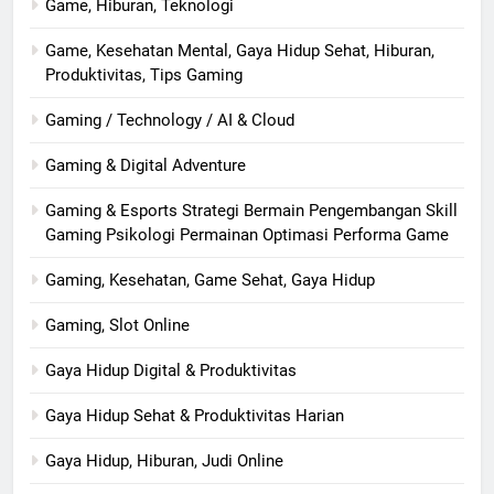
Game, Hiburan, Teknologi
Game, Kesehatan Mental, Gaya Hidup Sehat, Hiburan,
Produktivitas, Tips Gaming
Gaming / Technology / AI & Cloud
Gaming & Digital Adventure
Gaming & Esports Strategi Bermain Pengembangan Skill
Gaming Psikologi Permainan Optimasi Performa Game
Gaming, Kesehatan, Game Sehat, Gaya Hidup
Gaming, Slot Online
Gaya Hidup Digital & Produktivitas
Gaya Hidup Sehat & Produktivitas Harian
Gaya Hidup, Hiburan, Judi Online