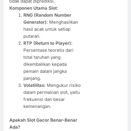
tidak dapat diprediksi.
Komponen Utama Slot:
RNG (Random Number
Generator):
Menghasilkan
hasil acak untuk setiap
putaran.
RTP (Return to Player):
Persentase teoretis dari
total taruhan yang
dikembalikan kepada
pemain dalam jangka
panjang.
Volatilitas:
Mengukur risiko
dalam permainan slot, yaitu
frekuensi dan besar
kemenangan.
Apakah Slot Gacor Benar-Benar
Ada?