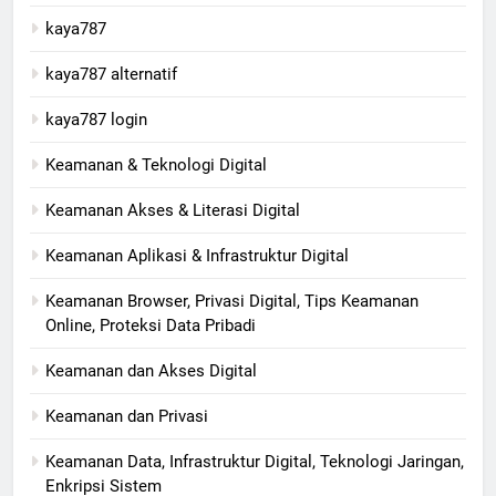
kaya787
kaya787 alternatif
kaya787 login
Keamanan & Teknologi Digital
Keamanan Akses & Literasi Digital
Keamanan Aplikasi & Infrastruktur Digital
Keamanan Browser, Privasi Digital, Tips Keamanan
Online, Proteksi Data Pribadi
Keamanan dan Akses Digital
Keamanan dan Privasi
Keamanan Data, Infrastruktur Digital, Teknologi Jaringan,
Enkripsi Sistem