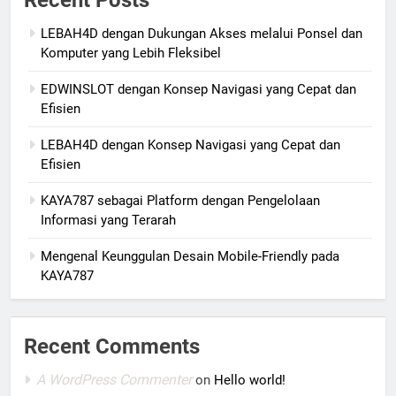
Recent Posts
LEBAH4D dengan Dukungan Akses melalui Ponsel dan
Komputer yang Lebih Fleksibel
EDWINSLOT dengan Konsep Navigasi yang Cepat dan
Efisien
LEBAH4D dengan Konsep Navigasi yang Cepat dan
Efisien
KAYA787 sebagai Platform dengan Pengelolaan
Informasi yang Terarah
Mengenal Keunggulan Desain Mobile-Friendly pada
KAYA787
Recent Comments
A WordPress Commenter
on
Hello world!