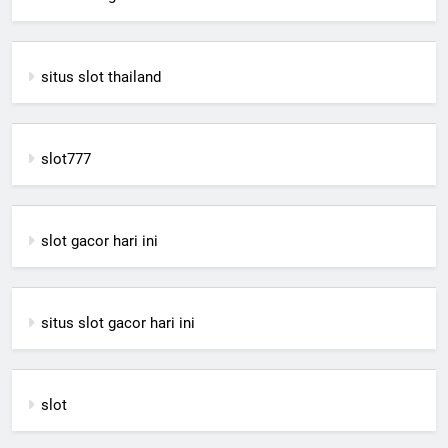
situs slot thailand
slot777
slot gacor hari ini
situs slot gacor hari ini
slot