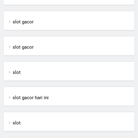
slot gacor
slot gacor
slot
slot gacor hari ini
slot