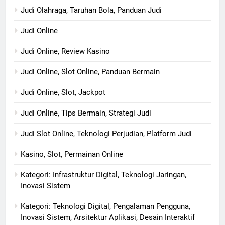
Judi Olahraga, Taruhan Bola, Panduan Judi
Judi Online
Judi Online, Review Kasino
Judi Online, Slot Online, Panduan Bermain
Judi Online, Slot, Jackpot
Judi Online, Tips Bermain, Strategi Judi
Judi Slot Online, Teknologi Perjudian, Platform Judi
Kasino, Slot, Permainan Online
Kategori: Infrastruktur Digital, Teknologi Jaringan,
Inovasi Sistem
Kategori: Teknologi Digital, Pengalaman Pengguna,
Inovasi Sistem, Arsitektur Aplikasi, Desain Interaktif