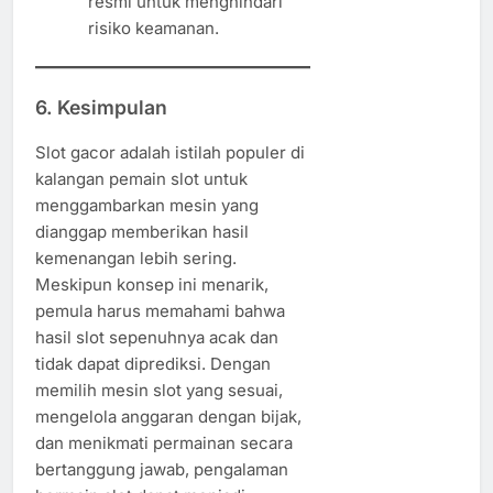
resmi untuk menghindari
risiko keamanan.
6. Kesimpulan
Slot gacor adalah istilah populer di
kalangan pemain slot untuk
menggambarkan mesin yang
dianggap memberikan hasil
kemenangan lebih sering.
Meskipun konsep ini menarik,
pemula harus memahami bahwa
hasil slot sepenuhnya acak dan
tidak dapat diprediksi. Dengan
memilih mesin slot yang sesuai,
mengelola anggaran dengan bijak,
dan menikmati permainan secara
bertanggung jawab, pengalaman