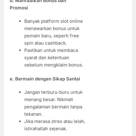
d. Manfaatkan Bonus dan
Promosi
Banyak platform slot online
menawarkan bonus untuk
pemain baru, seperti free
spin atau cashback.
Pastikan untuk membaca
syarat dan ketentuan
sebelum mengklaim bonus.
e. Bermain dengan Sikap Santai
Jangan terburu-buru untuk
menang besar. Nikmati
pengalaman bermain tanpa
tekanan.
Jika merasa stres atau lelah,
istirahatlah sejenak.