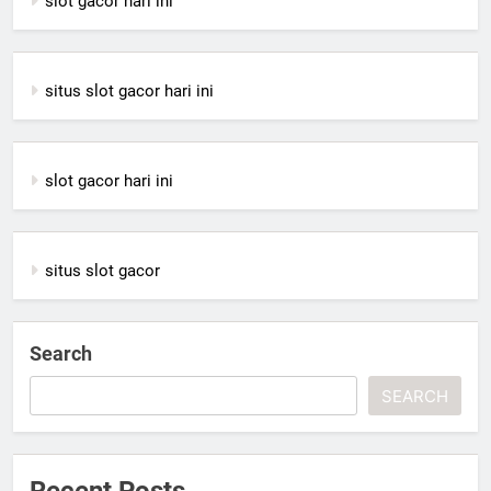
slot gacor hari ini
situs slot gacor hari ini
slot gacor hari ini
situs slot gacor
Search
SEARCH