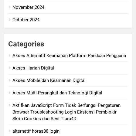
November 2024
October 2024
Categories
Akses Alternatif Keamanan Platform Panduan Pengguna
Akses Harian Digital
Akses Mobile dan Keamanan Digital
Akses Multi-Perangkat dan Teknologi Digital
Aktifkan JavaScript Form Tidak Berfungsi Pengaturan
Browser Troubleshooting Login Ekstensi Pemblokir
Skrip Cookies dan Sesi Tiara4D
alternatif horas88 login