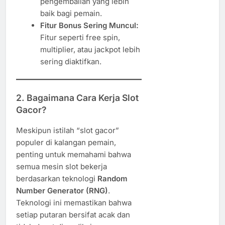
pengembalian yang lebih
baik bagi pemain.
Fitur Bonus Sering Muncul:
Fitur seperti free spin,
multiplier, atau jackpot lebih
sering diaktifkan.
2. Bagaimana Cara Kerja Slot
Gacor?
Meskipun istilah “slot gacor”
populer di kalangan pemain,
penting untuk memahami bahwa
semua mesin slot bekerja
berdasarkan teknologi
Random
Number Generator (RNG)
.
Teknologi ini memastikan bahwa
setiap putaran bersifat acak dan