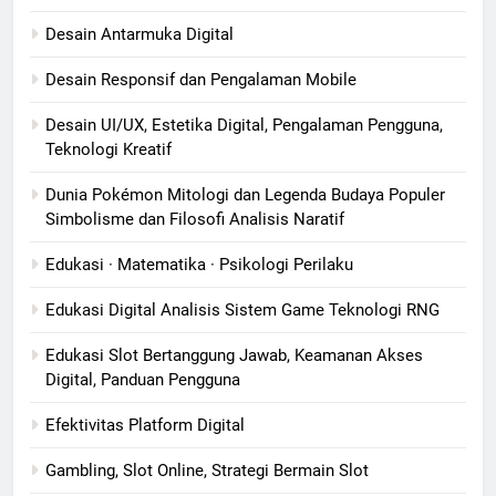
Desain Antarmuka Digital
Desain Responsif dan Pengalaman Mobile
Desain UI/UX, Estetika Digital, Pengalaman Pengguna,
Teknologi Kreatif
Dunia Pokémon Mitologi dan Legenda Budaya Populer
Simbolisme dan Filosofi Analisis Naratif
Edukasi · Matematika · Psikologi Perilaku
Edukasi Digital Analisis Sistem Game Teknologi RNG
Edukasi Slot Bertanggung Jawab, Keamanan Akses
Digital, Panduan Pengguna
Efektivitas Platform Digital
Gambling, Slot Online, Strategi Bermain Slot