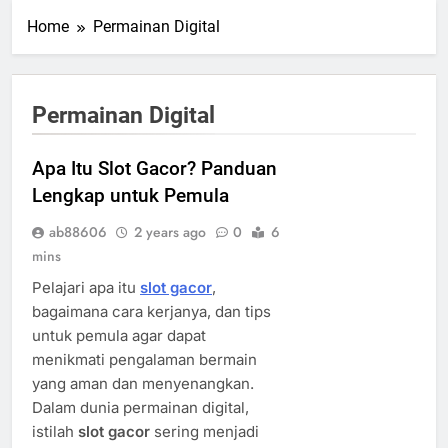
Home
Permainan Digital
Permainan Digital
Apa Itu Slot Gacor? Panduan
Lengkap untuk Pemula
ab88606
2 years ago
0
6
mins
Pelajari apa itu
slot gacor
,
bagaimana cara kerjanya, dan tips
untuk pemula agar dapat
menikmati pengalaman bermain
yang aman dan menyenangkan.
Dalam dunia permainan digital,
istilah
slot gacor
sering menjadi