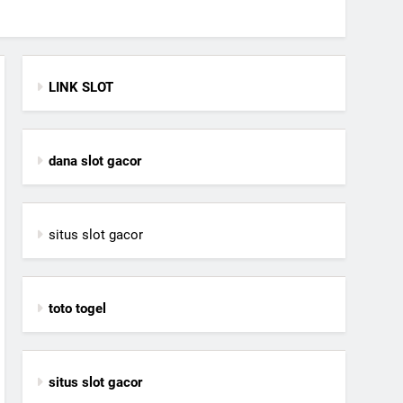
LINK SLOT
dana slot gacor
situs slot gacor
toto togel
situs slot gacor