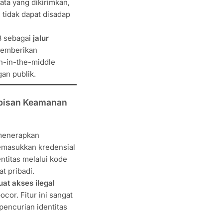
ta yang dikirimkan,
 tidak dapat disadap
8 sebagai
jalur
memberikan
n-in-the-middle
an publik.
apisan Keamanan
menerapkan
emasukkan kredensial
ntitas melalui kode
t pribadi.
t akses ilegal
ocor. Fitur ini sangat
encurian identitas