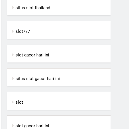
situs slot thailand
slot777
slot gacor hari ini
situs slot gacor hari ini
slot
slot gacor hari ini