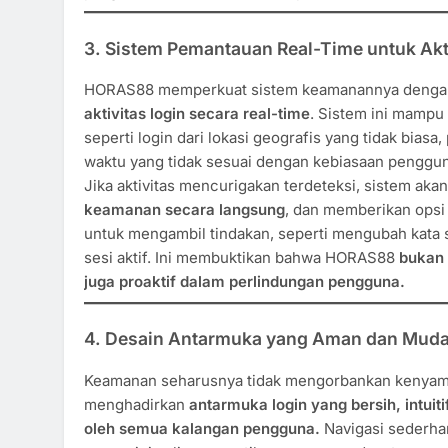
3.
Sistem Pemantauan Real-Time untuk Akti
HORAS88 memperkuat sistem keamanannya deng
aktivitas login secara real-time
. Sistem ini mampu
seperti login dari lokasi geografis yang tidak biasa,
waktu yang tidak sesuai dengan kebiasaan penggun
Jika aktivitas mencurigakan terdeteksi, sistem ak
keamanan secara langsung
, dan memberikan ops
untuk mengambil tindakan, seperti mengubah kata
sesi aktif. Ini membuktikan bahwa HORAS88
bukan 
juga proaktif dalam perlindungan pengguna.
4.
Desain Antarmuka yang Aman dan Mud
Keamanan seharusnya tidak mengorbankan kenya
menghadirkan
antarmuka login yang bersih, intuit
oleh semua kalangan pengguna.
Navigasi sederha