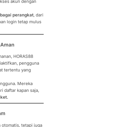
akses akun dengan
rbagai perangkat
, dari
an login tetap mulus
g Aman
amanan, HORAS88
iaktifkan, pengguna
t tertentu yang
pengguna. Mereka
 daftar kapan saja,
ket.
Jam
otomatis, tetapi juga