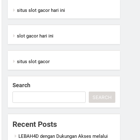
situs slot gacor hari ini
slot gacor hari ini
situs slot gacor
Search
SEARCH
Recent Posts
LEBAH4D dengan Dukungan Akses melalui