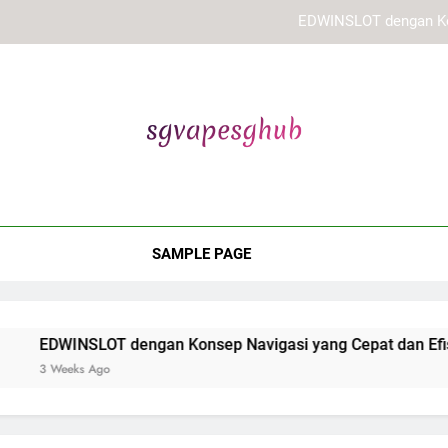
EDWINSLOT dengan Kon
LEBAH4D dengan Kon
KAYA787 sebagai Platform denga
LEBAH4D dengan Dukungan Akses melalui Ponse
Vapes Hub
EDWINSLOT dengan Kon
erbagai Produk Vape Dan Aksesori Berkualitas Di SG Vapes H
LEBAH4D dengan Kon
SAMPLE PAGE
KAYA787 sebagai Platform denga
LOT dengan Konsep Navigasi yang Cepat dan Efisien
L
 Ago
3