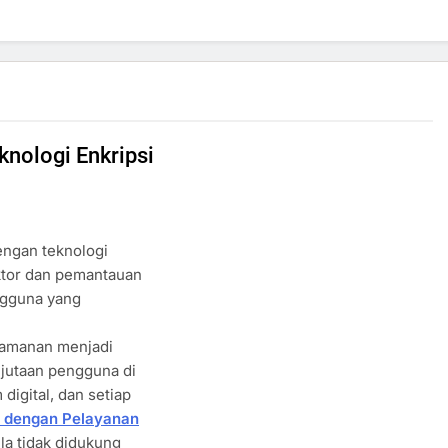
nologi Enkripsi
ngan teknologi
aktor dan pemantauan
engguna yang
keamanan menjadi
, jutaan pengguna di
digital, dan setiap
ya dengan Pelayanan
la tidak didukung