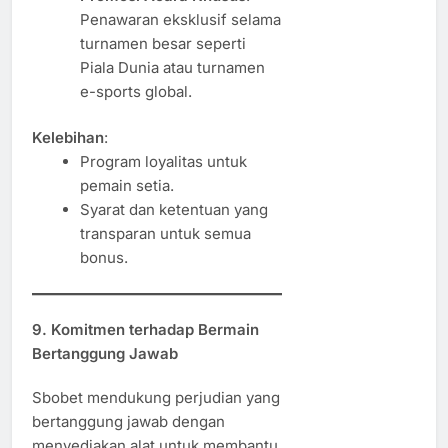
Penawaran eksklusif selama
turnamen besar seperti
Piala Dunia atau turnamen
e-sports global.
Kelebihan
:
Program loyalitas untuk
pemain setia.
Syarat dan ketentuan yang
transparan untuk semua
bonus.
9. Komitmen terhadap Bermain
Bertanggung Jawab
Sbobet mendukung perjudian yang
bertanggung jawab dengan
menyediakan alat untuk membantu