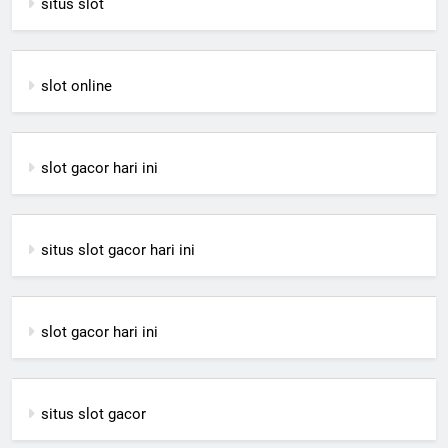
situs slot
slot online
slot gacor hari ini
situs slot gacor hari ini
slot gacor hari ini
situs slot gacor