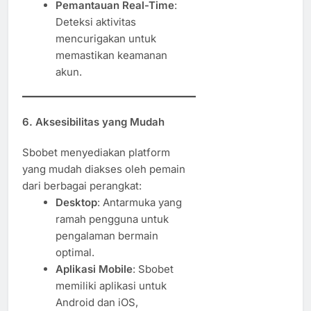
Pemantauan Real-Time
:
Deteksi aktivitas
mencurigakan untuk
memastikan keamanan
akun.
6. Aksesibilitas yang Mudah
Sbobet menyediakan platform
yang mudah diakses oleh pemain
dari berbagai perangkat:
Desktop
: Antarmuka yang
ramah pengguna untuk
pengalaman bermain
optimal.
Aplikasi Mobile
: Sbobet
memiliki aplikasi untuk
Android dan iOS,