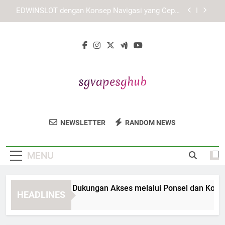
Skip
LEBAH4D dengan Konsep Navigasi yang Cepat
to
dan Efisien
content
KAYA787 sebagai Platform dengan Pengelolaan
Informasi yang Terarah
LEBAH4D dengan Dukungan Akses melalui
Ponsel dan Komputer yang Lebih Fleksibel
EDWINSLOT dengan Konsep Navigasi yang Cepat
dan Efisien
LEBAH4D dengan Konsep Navigasi yang Cepat
dan Efisien
SG Vapes Hub
Temukan Berbagai Produk Vape Dan
KAYA787 sebagai Platform dengan Pengelolaan
NEWSLETTER
RANDOM NEWS
Informasi yang Terarah
Aksesori Berkualitas Di SG Vapes Hub.
Solusi Untuk Pengalaman Vape Yang
MENU
Menyenangkan.
BAH4D dengan Dukungan Akses melalui Ponsel dan Komputer 
HEADLINES
Weeks Ago