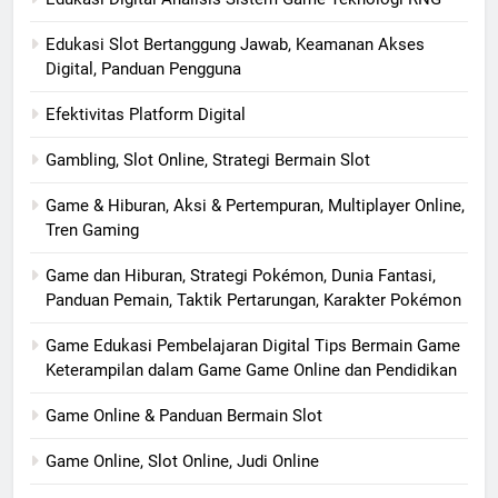
Edukasi Slot Bertanggung Jawab, Keamanan Akses
Digital, Panduan Pengguna
Efektivitas Platform Digital
Gambling, Slot Online, Strategi Bermain Slot
Game & Hiburan, Aksi & Pertempuran, Multiplayer Online,
Tren Gaming
Game dan Hiburan, Strategi Pokémon, Dunia Fantasi,
Panduan Pemain, Taktik Pertarungan, Karakter Pokémon
Game Edukasi Pembelajaran Digital Tips Bermain Game
Keterampilan dalam Game Game Online dan Pendidikan
Game Online & Panduan Bermain Slot
Game Online, Slot Online, Judi Online