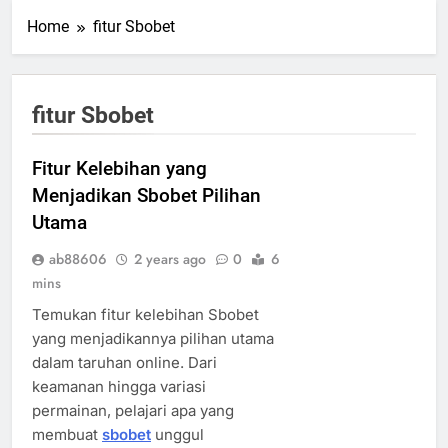
Home
fitur Sbobet
fitur Sbobet
Fitur Kelebihan yang
Menjadikan Sbobet Pilihan
Utama
ab88606
2 years ago
0
6
mins
Temukan fitur kelebihan Sbobet
yang menjadikannya pilihan utama
dalam taruhan online. Dari
keamanan hingga variasi
permainan, pelajari apa yang
membuat
sbobet
unggul