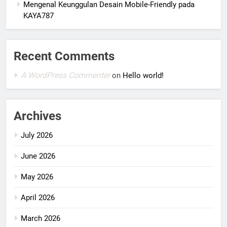
Mengenal Keunggulan Desain Mobile-Friendly pada
KAYA787
Recent Comments
A WordPress Commenter
on
Hello world!
Archives
July 2026
June 2026
May 2026
April 2026
March 2026