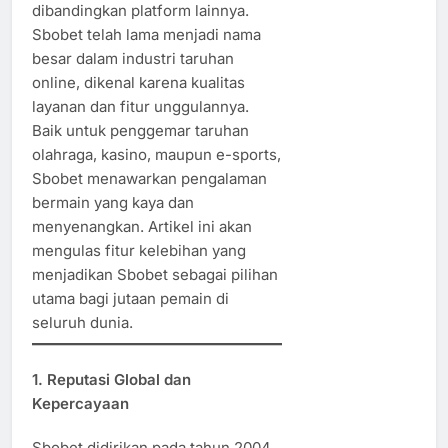
dibandingkan platform lainnya.
Sbobet telah lama menjadi nama
besar dalam industri taruhan
online, dikenal karena kualitas
layanan dan fitur unggulannya.
Baik untuk penggemar taruhan
olahraga, kasino, maupun e-sports,
Sbobet menawarkan pengalaman
bermain yang kaya dan
menyenangkan. Artikel ini akan
mengulas fitur kelebihan yang
menjadikan Sbobet sebagai pilihan
utama bagi jutaan pemain di
seluruh dunia.
1. Reputasi Global dan
Kepercayaan
Sbobet didirikan pada tahun 2004