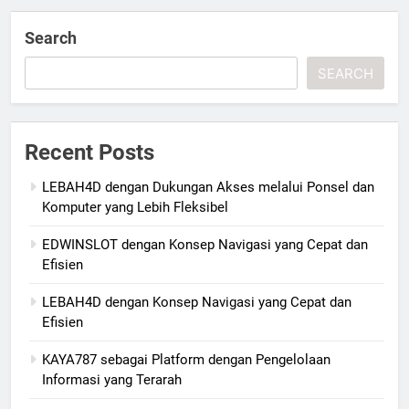
Search
SEARCH
Recent Posts
LEBAH4D dengan Dukungan Akses melalui Ponsel dan
Komputer yang Lebih Fleksibel
EDWINSLOT dengan Konsep Navigasi yang Cepat dan
Efisien
LEBAH4D dengan Konsep Navigasi yang Cepat dan
Efisien
KAYA787 sebagai Platform dengan Pengelolaan
Informasi yang Terarah