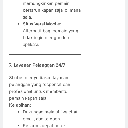
memungkinkan pemain
bertaruh kapan saja, di mana
saja.
Situs Versi Mobile
:
Alternatif bagi pemain yang
tidak ingin mengunduh
aplikasi.
7. Layanan Pelanggan 24/7
Sbobet menyediakan layanan
pelanggan yang responsif dan
profesional untuk membantu
pemain kapan saja.
Kelebihan
:
Dukungan melalui live chat,
email, dan telepon.
Respons cepat untuk