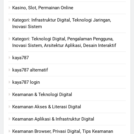
Kasino, Slot, Permainan Online
Kategori: Infrastruktur Digital, Teknologi Jaringan,
Inovasi Sistem
Kategori: Teknologi Digital, Pengalaman Pengguna,
Inovasi Sistem, Arsitektur Aplikasi, Desain Interaktif
kaya787
kaya787 alternatif
kaya787 login
Keamanan & Teknologi Digital
Keamanan Akses & Literasi Digital
Keamanan Aplikasi & Infrastruktur Digital
Keamanan Browser, Privasi Digital, Tips Keamanan