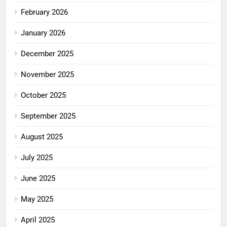
February 2026
January 2026
December 2025
November 2025
October 2025
September 2025
August 2025
July 2025
June 2025
May 2025
April 2025