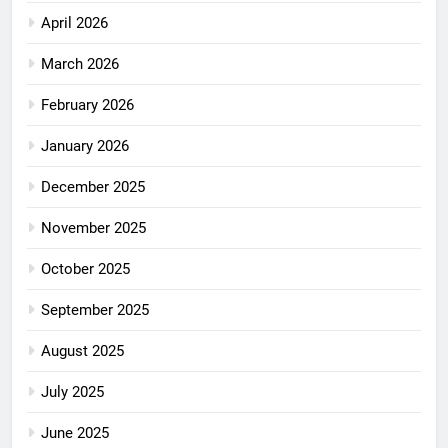
April 2026
March 2026
February 2026
January 2026
December 2025
November 2025
October 2025
September 2025
August 2025
July 2025
June 2025