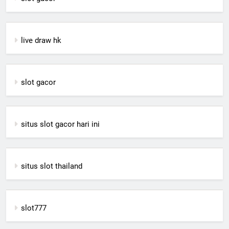
live draw hk
slot gacor
situs slot gacor hari ini
situs slot thailand
slot777