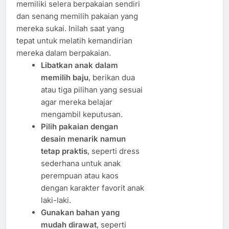
memiliki selera berpakaian sendiri
dan senang memilih pakaian yang
mereka sukai. Inilah saat yang
tepat untuk melatih kemandirian
mereka dalam berpakaian.
Libatkan anak dalam
memilih baju
, berikan dua
atau tiga pilihan yang sesuai
agar mereka belajar
mengambil keputusan.
Pilih pakaian dengan
desain menarik namun
tetap praktis
, seperti dress
sederhana untuk anak
perempuan atau kaos
dengan karakter favorit anak
laki-laki.
Gunakan bahan yang
mudah dirawat
, seperti