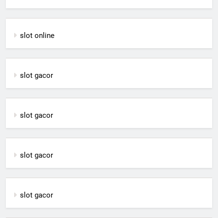
slot online
slot gacor
slot gacor
slot gacor
slot gacor