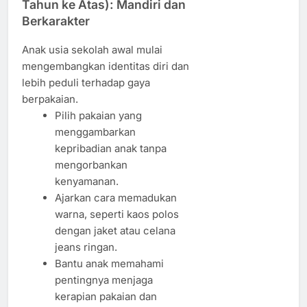
Tahun ke Atas): Mandiri dan
Berkarakter
Anak usia sekolah awal mulai
mengembangkan identitas diri dan
lebih peduli terhadap gaya
berpakaian.
Pilih pakaian yang
menggambarkan
kepribadian anak tanpa
mengorbankan
kenyamanan.
Ajarkan cara memadukan
warna, seperti kaos polos
dengan jaket atau celana
jeans ringan.
Bantu anak memahami
pentingnya menjaga
kerapian pakaian dan