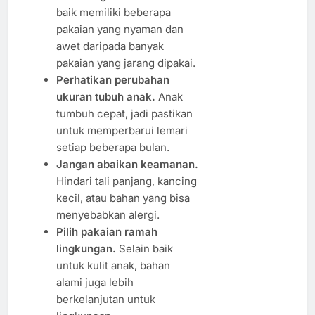
baik memiliki beberapa
pakaian yang nyaman dan
awet daripada banyak
pakaian yang jarang dipakai.
Perhatikan perubahan
ukuran tubuh anak.
Anak
tumbuh cepat, jadi pastikan
untuk memperbarui lemari
setiap beberapa bulan.
Jangan abaikan keamanan.
Hindari tali panjang, kancing
kecil, atau bahan yang bisa
menyebabkan alergi.
Pilih pakaian ramah
lingkungan.
Selain baik
untuk kulit anak, bahan
alami juga lebih
berkelanjutan untuk