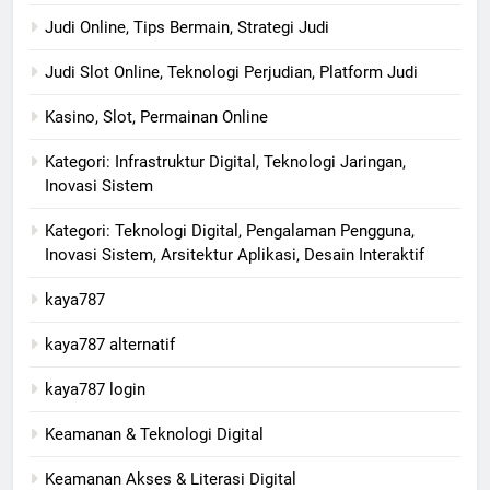
Judi Online, Tips Bermain, Strategi Judi
Judi Slot Online, Teknologi Perjudian, Platform Judi
Kasino, Slot, Permainan Online
Kategori: Infrastruktur Digital, Teknologi Jaringan,
Inovasi Sistem
Kategori: Teknologi Digital, Pengalaman Pengguna,
Inovasi Sistem, Arsitektur Aplikasi, Desain Interaktif
kaya787
kaya787 alternatif
kaya787 login
Keamanan & Teknologi Digital
Keamanan Akses & Literasi Digital