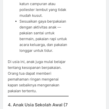
katun campuran atau
poliester lembut yang tidak
mudah kusut.
Sesuaikan gaya berpakaian
dengan aktivitas anak —
pakaian santai untuk
bermain, pakaian rapi untuk
acara keluarga, dan pakaian
longgar untuk tidur.
Di usia ini, anak juga mulai belajar
tentang kesopanan berpakaian.
Orang tua dapat memberi
pemahaman ringan mengenai
kapan sebaiknya mengenakan
pakaian tertentu.
4. Anak Usia Sekolah Awal (7