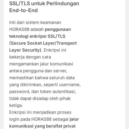
SSL/TLS untuk Perlindungan
End-to-End
Inti dari sistem keamanan
HORAS88 adalah
penggunaan
teknologi enkripsi SSL/TLS
(Secure Socket Layer/Transport
Layer Security)
. Enkripsi ini
bekerja dengan cara
mengamankan jalur komunikasi
antara pengguna dan server,
memastikan bahwa seluruh data
yang dikirimkan, seperti username,
password, dan token autentikasi,
tidak dapat disadap oleh pihak
ketiga.
Enkripsi ini menjadikan proses
login pada HORAS88 sebagai
jalur
komunikasi yang bersifat privat