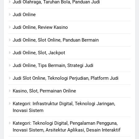
Judi Olahraga, Taruhan Bola, Panduan Judi
Judi Online
Judi Online, Review Kasino
Judi Online, Slot Online, Panduan Bermain
Judi Online, Slot, Jackpot
Judi Online, Tips Bermain, Strategi Judi
Judi Slot Online, Teknologi Perjudian, Platform Judi
Kasino, Slot, Permainan Online
Kategori: Infrastruktur Digital, Teknologi Jaringan,
Inovasi Sistem
Kategori: Teknologi Digital, Pengalaman Pengguna,
Inovasi Sistem, Arsitektur Aplikasi, Desain Interaktif