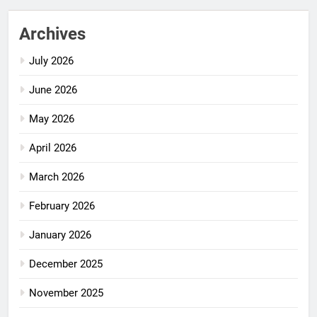
Archives
July 2026
June 2026
May 2026
April 2026
March 2026
February 2026
January 2026
December 2025
November 2025