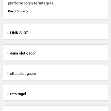
platform login terintegrasi.
Read More
LINK SLOT
dana slot gacor
situs slot gacor
toto togel