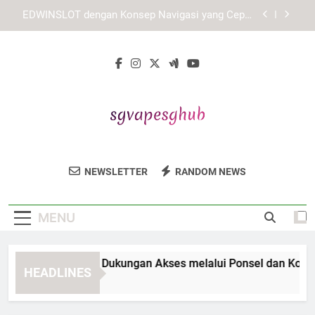
Skip
LEBAH4D dengan Konsep Navigasi yang Cepat
to
dan Efisien
content
KAYA787 sebagai Platform dengan Pengelolaan
Informasi yang Terarah
LEBAH4D dengan Dukungan Akses melalui
Ponsel dan Komputer yang Lebih Fleksibel
EDWINSLOT dengan Konsep Navigasi yang Cepat
dan Efisien
LEBAH4D dengan Konsep Navigasi yang Cepat
dan Efisien
SG Vapes Hub
Temukan Berbagai Produk Vape Dan
KAYA787 sebagai Platform dengan Pengelolaan
NEWSLETTER
RANDOM NEWS
Informasi yang Terarah
Aksesori Berkualitas Di SG Vapes Hub.
Solusi Untuk Pengalaman Vape Yang
MENU
Menyenangkan.
EBAH4D dengan Dukungan Akses melalui Ponsel dan Komputer 
HEADLINES
Weeks Ago