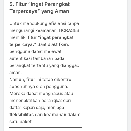
5.
Fitur “Ingat Perangkat
Terpercaya” yang Aman
Untuk mendukung efisiensi tanpa
mengurangi keamanan, HORAS88
memiliki fitur
“ingat perangkat
terpercaya.”
Saat diaktifkan,
pengguna dapat melewati
autentikasi tambahan pada
perangkat tertentu yang dianggap
aman.
Namun, fitur ini tetap dikontrol
sepenuhnya oleh pengguna.
Mereka dapat menghapus atau
menonaktifkan perangkat dari
daftar kapan saja, menjaga
fleksibilitas dan keamanan dalam
satu paket.