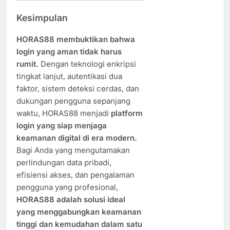
Kesimpulan
HORAS88 membuktikan bahwa
login yang aman tidak harus
rumit.
Dengan teknologi enkripsi
tingkat lanjut, autentikasi dua
faktor, sistem deteksi cerdas, dan
dukungan pengguna sepanjang
waktu, HORAS88 menjadi
platform
login yang siap menjaga
keamanan digital di era modern.
Bagi Anda yang mengutamakan
perlindungan data pribadi,
efisiensi akses, dan pengalaman
pengguna yang profesional,
HORAS88 adalah solusi ideal
yang menggabungkan keamanan
tinggi dan kemudahan dalam satu