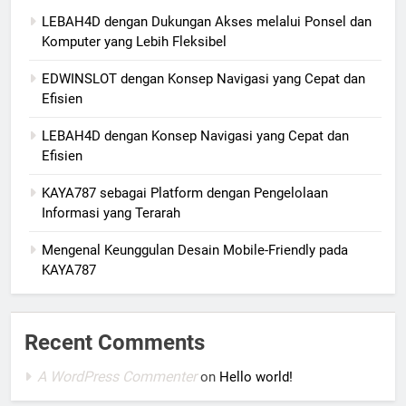
LEBAH4D dengan Dukungan Akses melalui Ponsel dan
Komputer yang Lebih Fleksibel
EDWINSLOT dengan Konsep Navigasi yang Cepat dan
Efisien
LEBAH4D dengan Konsep Navigasi yang Cepat dan
Efisien
KAYA787 sebagai Platform dengan Pengelolaan
Informasi yang Terarah
Mengenal Keunggulan Desain Mobile-Friendly pada
KAYA787
Recent Comments
A WordPress Commenter
on
Hello world!