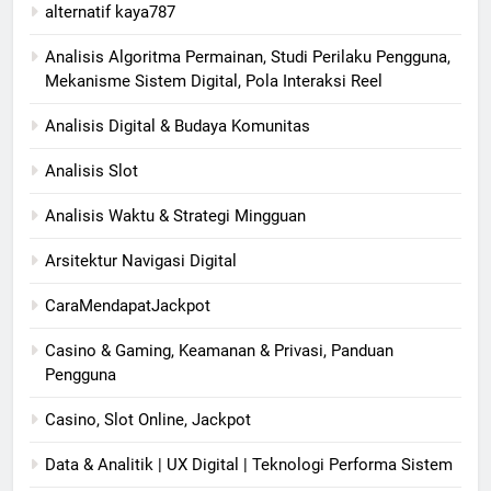
alternatif kaya787
Analisis Algoritma Permainan, Studi Perilaku Pengguna,
Mekanisme Sistem Digital, Pola Interaksi Reel
Analisis Digital & Budaya Komunitas
Analisis Slot
Analisis Waktu & Strategi Mingguan
Arsitektur Navigasi Digital
CaraMendapatJackpot
Casino & Gaming, Keamanan & Privasi, Panduan
Pengguna
Casino, Slot Online, Jackpot
Data & Analitik | UX Digital | Teknologi Performa Sistem