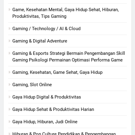
Game, Kesehatan Mental, Gaya Hidup Sehat, Hiburan,
Produktivitas, Tips Gaming
Gaming / Technology / AI & Cloud
Gaming & Digital Adventure
Gaming & Esports Strategi Bermain Pengembangan Skill
Gaming Psikologi Permainan Optimasi Performa Game
Gaming, Kesehatan, Game Sehat, Gaya Hidup
Gaming, Slot Online
Gaya Hidup Digital & Produktivitas
Gaya Hidup Sehat & Produktivitas Harian
Gaya Hidup, Hiburan, Judi Online
Hiburan & Pop Culture Pendidikan & Pengembangan