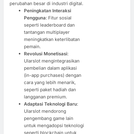
perubahan besar di industri digital.
Peningkatan Interaksi
Pengguna
: Fitur sosial
seperti leaderboard dan
tantangan multiplayer
meningkatkan keterlibatan
pemain.
Revolusi Monetisasi
:
Ularslot mengintegrasikan
pembelian dalam aplikasi
(in-app purchases) dengan
cara yang lebih menarik,
seperti paket hadiah dan
langganan premium.
Adaptasi Teknologi Baru
:
Ularslot mendorong
pengembang game lain
untuk mengadopsi teknologi
seperti blockchain untuk