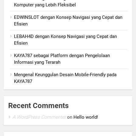
Komputer yang Lebih Fleksibel
EDWINSLOT dengan Konsep Navigasi yang Cepat dan
Efisien
LEBAH4D dengan Konsep Navigasi yang Cepat dan
Efisien
KAYA787 sebagai Platform dengan Pengelolaan
Informasi yang Terarah
Mengenal Keunggulan Desain Mobile-Friendly pada
KAYA787
Recent Comments
A WordPress Commenter
on
Hello world!