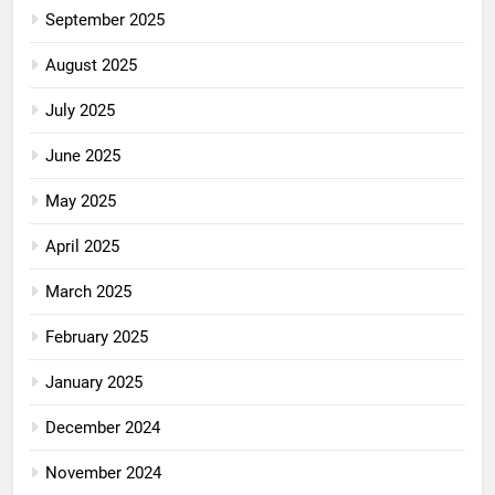
September 2025
August 2025
July 2025
June 2025
May 2025
April 2025
March 2025
February 2025
January 2025
December 2024
November 2024