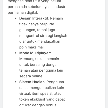
menghadirkan fitur yang belum
pernah ada sebelumnya di industri
permainan digital.
Desain Interaktif
: Pemain
tidak hanya berputar
gulungan, tetapi juga
mengontrol strategi langkah
ular untuk mendapatkan
poin maksimal.
Mode Multiplayer
:
Memungkinkan pemain
untuk bersaing dengan
teman atau pengguna lain
secara online.
Sistem Hadiah
: Pengguna
dapat mengumpulkan koin
virtual, item spesial, atau
token eksklusif yang dapat
ditukar dengan bonus