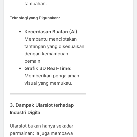
tambahan.
Teknologi yang Digunakan
:
Kecerdasan Buatan (AI)
:
Membantu menciptakan
tantangan yang disesuaikan
dengan kemampuan
pemain.
Grafik 3D Real-Time
:
Memberikan pengalaman
visual yang memukau.
3.
Dampak Ularslot terhadap
Industri Digital
Ularslot bukan hanya sekadar
permainan; ia juga membawa