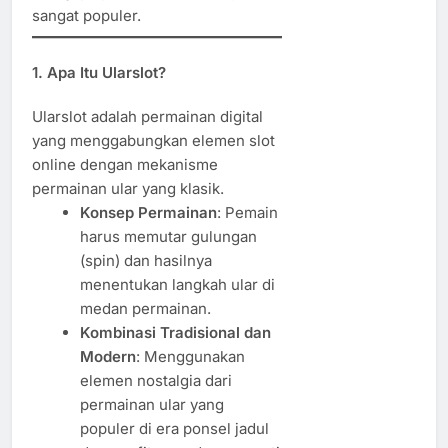
sangat populer.
1.
Apa Itu Ularslot?
Ularslot adalah permainan digital
yang menggabungkan elemen slot
online dengan mekanisme
permainan ular yang klasik.
Konsep Permainan
: Pemain
harus memutar gulungan
(spin) dan hasilnya
menentukan langkah ular di
medan permainan.
Kombinasi Tradisional dan
Modern
: Menggunakan
elemen nostalgia dari
permainan ular yang
populer di era ponsel jadul