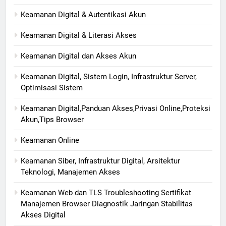
Keamanan Digital & Autentikasi Akun
Keamanan Digital & Literasi Akses
Keamanan Digital dan Akses Akun
Keamanan Digital, Sistem Login, Infrastruktur Server,
Optimisasi Sistem
Keamanan Digital,Panduan Akses,Privasi Online,Proteksi
Akun,Tips Browser
Keamanan Online
Keamanan Siber, Infrastruktur Digital, Arsitektur
Teknologi, Manajemen Akses
Keamanan Web dan TLS Troubleshooting Sertifikat
Manajemen Browser Diagnostik Jaringan Stabilitas
Akses Digital