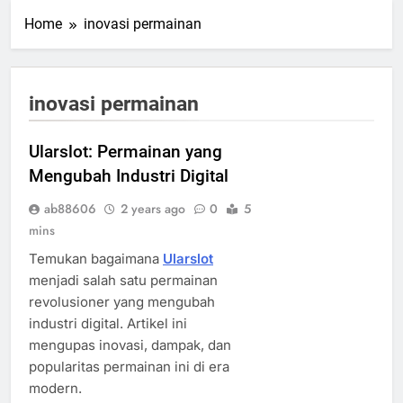
Home
inovasi permainan
inovasi permainan
Ularslot: Permainan yang
Mengubah Industri Digital
ab88606
2 years ago
0
5
mins
Temukan bagaimana
Ularslot
menjadi salah satu permainan
revolusioner yang mengubah
industri digital. Artikel ini
mengupas inovasi, dampak, dan
popularitas permainan ini di era
modern.