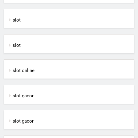
slot
slot
slot online
slot gacor
slot gacor