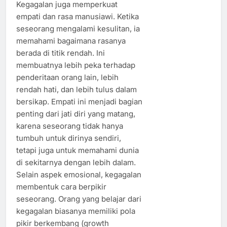
Kegagalan juga memperkuat
empati dan rasa manusiawi. Ketika
seseorang mengalami kesulitan, ia
memahami bagaimana rasanya
berada di titik rendah. Ini
membuatnya lebih peka terhadap
penderitaan orang lain, lebih
rendah hati, dan lebih tulus dalam
bersikap. Empati ini menjadi bagian
penting dari jati diri yang matang,
karena seseorang tidak hanya
tumbuh untuk dirinya sendiri,
tetapi juga untuk memahami dunia
di sekitarnya dengan lebih dalam.
Selain aspek emosional, kegagalan
membentuk cara berpikir
seseorang. Orang yang belajar dari
kegagalan biasanya memiliki pola
pikir berkembang (growth