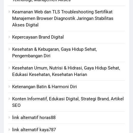
Keamanan Web dan TLS Troubleshooting Sertifikat
Manajemen Browser Diagnostik Jaringan Stabilitas
Akses Digital
Kepercayaan Brand Digital
Kesehatan & Kebugaran, Gaya Hidup Sehat,
Pengembangan Diri
Kesehatan Umum, Nutrisi & Hidrasi, Gaya Hidup Sehat,
Edukasi Kesehatan, Kesehatan Harian
Ketenangan Batin & Harmoni Diri
Konten Informatif, Edukasi Digital, Strategi Brand, Artikel
SEO
link alternatif horas88
link alternatif kaya787