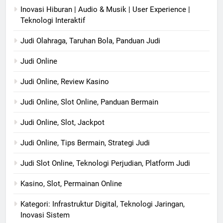
Inovasi Hiburan | Audio & Musik | User Experience |
Teknologi Interaktif
Judi Olahraga, Taruhan Bola, Panduan Judi
Judi Online
Judi Online, Review Kasino
Judi Online, Slot Online, Panduan Bermain
Judi Online, Slot, Jackpot
Judi Online, Tips Bermain, Strategi Judi
Judi Slot Online, Teknologi Perjudian, Platform Judi
Kasino, Slot, Permainan Online
Kategori: Infrastruktur Digital, Teknologi Jaringan,
Inovasi Sistem