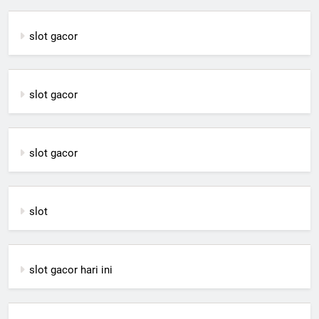
slot gacor
slot gacor
slot gacor
slot
slot gacor hari ini