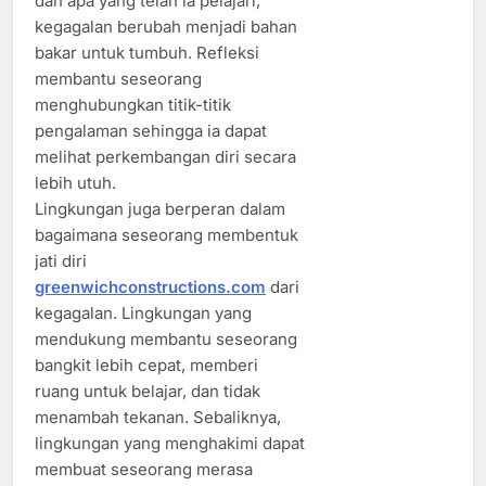
dan apa yang telah ia pelajari,
kegagalan berubah menjadi bahan
bakar untuk tumbuh. Refleksi
membantu seseorang
menghubungkan titik-titik
pengalaman sehingga ia dapat
melihat perkembangan diri secara
lebih utuh.
Lingkungan juga berperan dalam
bagaimana seseorang membentuk
jati diri
greenwichconstructions.com
dari
kegagalan. Lingkungan yang
mendukung membantu seseorang
bangkit lebih cepat, memberi
ruang untuk belajar, dan tidak
menambah tekanan. Sebaliknya,
lingkungan yang menghakimi dapat
membuat seseorang merasa