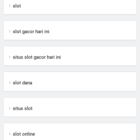
slot
slot gacor hari ini
situs slot gacor hari ini
slot dana
situs slot
slot online