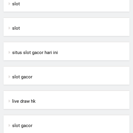
slot
slot
situs slot gacor hari ini
slot gacor
live draw hk
slot gacor