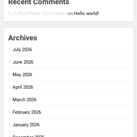
Recent Comments
A WordPress Commenter
on
Hello world!
Archives
July 2026
June 2026
May 2026
April 2026
March 2026
February 2026
January 2026