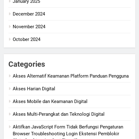
January 2025
December 2024
November 2024
October 2024
Categories
Akses Alternatif Keamanan Platform Panduan Pengguna
Akses Harian Digital
Akses Mobile dan Keamanan Digital
Akses Multi-Perangkat dan Teknologi Digital
Aktifkan JavaScript Form Tidak Berfungsi Pengaturan
Browser Troubleshooting Login Ekstensi Pemblokir