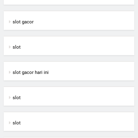
slot gacor
slot
slot gacor hari ini
slot
slot