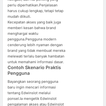
perlu diperhatikan.Penjelasan
harus cukup lengkap, tetapi tetap
mudah diikuti.
Kecepatan akses yang baik juga
memberi kesan bahwa brand
menghargai waktu
pengguna.Pengguna modern
cenderung lebih nyaman dengan
brand yang tidak membuat mereka
melewati terlalu banyak hambatan
untuk memahami informasi dasar.
Contoh Skenario Praktis
Pengguna
Bayangkan seorang pengguna
baru ingin mencari informasi
tentang Edwinslot melalui
ponsel.Ia mengetik Edwinslot
pengalaman akses atau Edwinslot