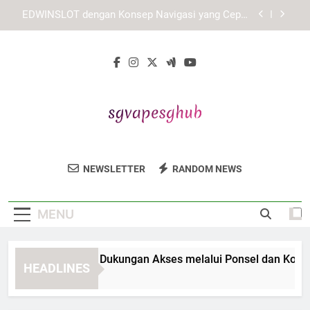
Skip
LEBAH4D dengan Konsep Navigasi yang Cepat
to
dan Efisien
content
KAYA787 sebagai Platform dengan Pengelolaan
Informasi yang Terarah
LEBAH4D dengan Dukungan Akses melalui
Ponsel dan Komputer yang Lebih Fleksibel
EDWINSLOT dengan Konsep Navigasi yang Cepat
dan Efisien
LEBAH4D dengan Konsep Navigasi yang Cepat
dan Efisien
SG Vapes Hub
Temukan Berbagai Produk Vape Dan
KAYA787 sebagai Platform dengan Pengelolaan
NEWSLETTER
RANDOM NEWS
Informasi yang Terarah
Aksesori Berkualitas Di SG Vapes Hub.
Solusi Untuk Pengalaman Vape Yang
MENU
Menyenangkan.
BAH4D dengan Dukungan Akses melalui Ponsel dan Komputer 
HEADLINES
Weeks Ago