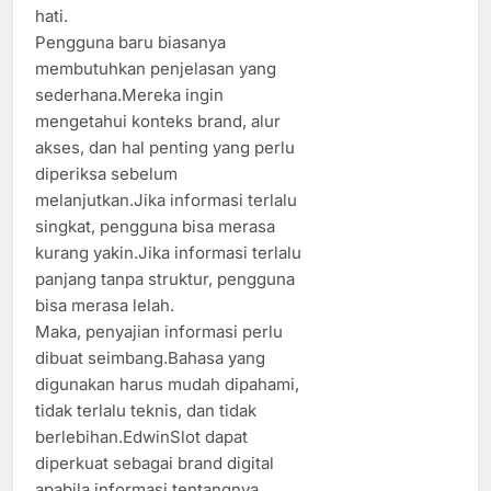
hati.
Pengguna baru biasanya
membutuhkan penjelasan yang
sederhana.Mereka ingin
mengetahui konteks brand, alur
akses, dan hal penting yang perlu
diperiksa sebelum
melanjutkan.Jika informasi terlalu
singkat, pengguna bisa merasa
kurang yakin.Jika informasi terlalu
panjang tanpa struktur, pengguna
bisa merasa lelah.
Maka, penyajian informasi perlu
dibuat seimbang.Bahasa yang
digunakan harus mudah dipahami,
tidak terlalu teknis, dan tidak
berlebihan.EdwinSlot dapat
diperkuat sebagai brand digital
apabila informasi tentangnya