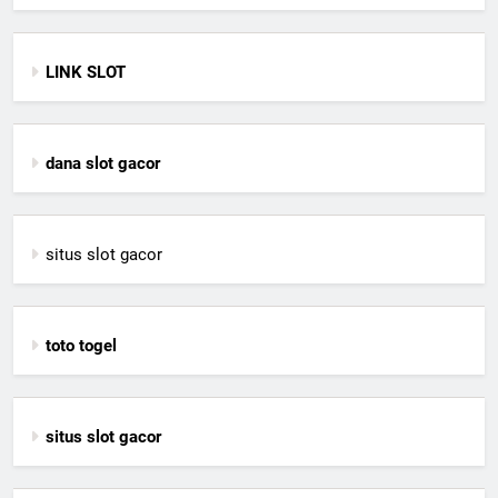
LINK SLOT
dana slot gacor
situs slot gacor
toto togel
situs slot gacor