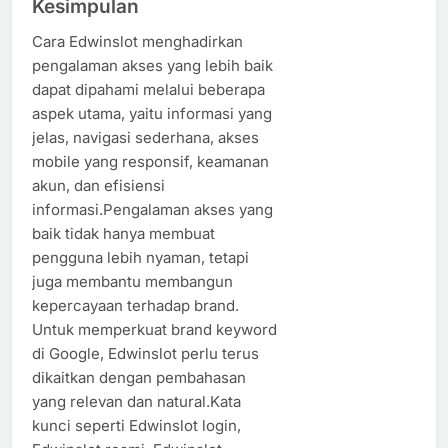
Kesimpulan
Cara Edwinslot menghadirkan
pengalaman akses yang lebih baik
dapat dipahami melalui beberapa
aspek utama, yaitu informasi yang
jelas, navigasi sederhana, akses
mobile yang responsif, keamanan
akun, dan efisiensi
informasi.Pengalaman akses yang
baik tidak hanya membuat
pengguna lebih nyaman, tetapi
juga membantu membangun
kepercayaan terhadap brand.
Untuk memperkuat brand keyword
di Google, Edwinslot perlu terus
dikaitkan dengan pembahasan
yang relevan dan natural.Kata
kunci seperti Edwinslot login,