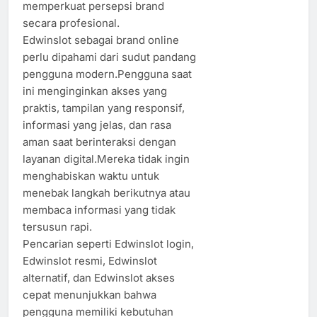
memperkuat persepsi brand
secara profesional.
Edwinslot sebagai brand online
perlu dipahami dari sudut pandang
pengguna modern.Pengguna saat
ini menginginkan akses yang
praktis, tampilan yang responsif,
informasi yang jelas, dan rasa
aman saat berinteraksi dengan
layanan digital.Mereka tidak ingin
menghabiskan waktu untuk
menebak langkah berikutnya atau
membaca informasi yang tidak
tersusun rapi.
Pencarian seperti Edwinslot login,
Edwinslot resmi, Edwinslot
alternatif, dan Edwinslot akses
cepat menunjukkan bahwa
pengguna memiliki kebutuhan