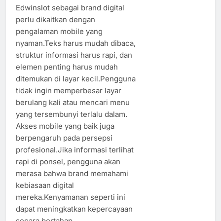
Edwinslot sebagai brand digital
perlu dikaitkan dengan
pengalaman mobile yang
nyaman.Teks harus mudah dibaca,
struktur informasi harus rapi, dan
elemen penting harus mudah
ditemukan di layar kecil.Pengguna
tidak ingin memperbesar layar
berulang kali atau mencari menu
yang tersembunyi terlalu dalam.
Akses mobile yang baik juga
berpengaruh pada persepsi
profesional.Jika informasi terlihat
rapi di ponsel, pengguna akan
merasa bahwa brand memahami
kebiasaan digital
mereka.Kenyamanan seperti ini
dapat meningkatkan kepercayaan
secara bertahap.