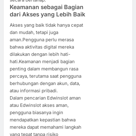
Keamanan sebagai Bagian
dari Akses yang Lebih Baik
Akses yang baik tidak hanya cepat
dan mudah, tetapi juga
aman.Pengguna perlu merasa
bahwa aktivitas digital mereka
dilakukan dengan lebih hati-
hati.Keamanan menjadi bagian
penting dalam membangun rasa
percaya, terutama saat pengguna
berhubungan dengan akun, data,
atau informasi pribadi.
Dalam pencarian Edwinslot aman
atau Edwinslot akses aman,
pengguna biasanya ingin
mendapatkan kepastian bahwa
mereka dapat memahami langkah
yang tepat tanpa risiko