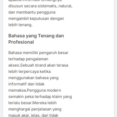
disusun secara sistematis, natural,
dan membantu pengguna
mengambil keputusan dengan
lebih tenang.
Bahasa yang Tenang dan
Profesional
Bahasa memiliki pengaruh besar
terhadap pengalaman
akses.Sebuah brand akan terasa
lebih terpercaya ketika
menggunakan bahasa yang
informatif dan tidak
memaksa.Pengguna modern
semakin peka terhadap klaim yang
terlalu besar.Mereka lebih
menghargai penjelasan yang
masuk akal, jelas, dan tidak