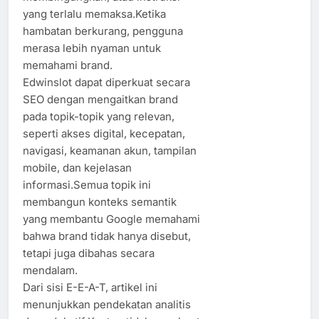
yang terlalu memaksa.Ketika
hambatan berkurang, pengguna
merasa lebih nyaman untuk
memahami brand.
Edwinslot dapat diperkuat secara
SEO dengan mengaitkan brand
pada topik-topik yang relevan,
seperti akses digital, kecepatan,
navigasi, keamanan akun, tampilan
mobile, dan kejelasan
informasi.Semua topik ini
membangun konteks semantik
yang membantu Google memahami
bahwa brand tidak hanya disebut,
tetapi juga dibahas secara
mendalam.
Dari sisi E-E-A-T, artikel ini
menunjukkan pendekatan analitis